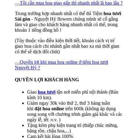
Tôi cần mua hoa giao gấp thì nhanh nhất là bao lâu ?
Trong trường hợp nhanh nhất có thể thì Tiệm
hoa tươi
Sài gòn
- Nguyệt Hỷ flowers chúng mình sẽ cố gắng
làm và giao cho khách hàng nhanh nhất có thể, trong
khoản 1 tiếng đồng hồ !
(Tùy thuộc vào điều kiện thời tiết, khoản cách vị trí
giao hoa cách chi nhánh gần nhất bao xa mà thời gian
có thể sê dịch đôi chút)
Quyền lợi khi mua hoa online ở tiệm hoa tươi
Nguyệt Hỷ ?
QUYỀN LỢI KHÁCH HÀNG
Giao
hoa tươi
tận nơi miễn phí nội thành (Bán
kính 10 km).
Giảm ngay 30k vào thứ 2, thứ 3 hàng tuần
khi
đặt hoa online
trên 600k (không áp dụng
song song với chương trình giảm giá khác và các
ngày lễ, tết .v.v. )
Tặng kèm phụ kiện trang trí (thiệp chúc mừng,
băng rôn, chậu hoa,...)
Cam kết hài lòng 100%