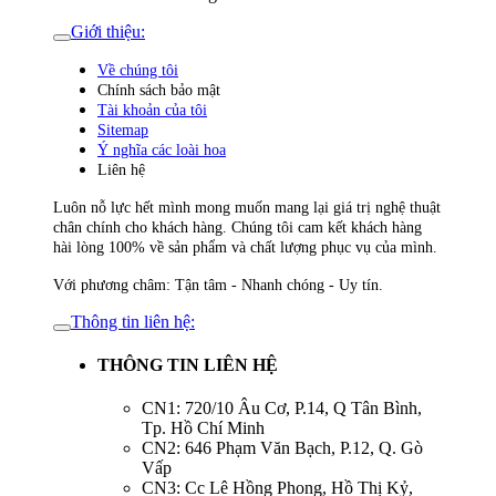
Giới thiệu:
Về chúng tôi
Chính sách bảo mật
Tài khoản của tôi
Sitemap
Ý nghĩa các loài hoa
Liên hệ
Luôn nỗ lực hết mình mong muốn mang lại giá trị nghệ thuật
chân chính cho khách hàng. Chúng tôi cam kết khách hàng
hài lòng 100% về sản phẩm và chất lượng phục vụ của mình.
Với phương châm: Tận tâm - Nhanh chóng - Uy tín.
Thông tin liên hệ:
THÔNG TIN LIÊN HỆ
CN1: 720/10 Âu Cơ, P.14, Q Tân Bình,
Tp. Hồ Chí Minh
CN2: 646 Phạm Văn Bạch, P.12, Q. Gò
Vấp
CN3: Cc Lê Hồng Phong, Hồ Thị Kỷ,