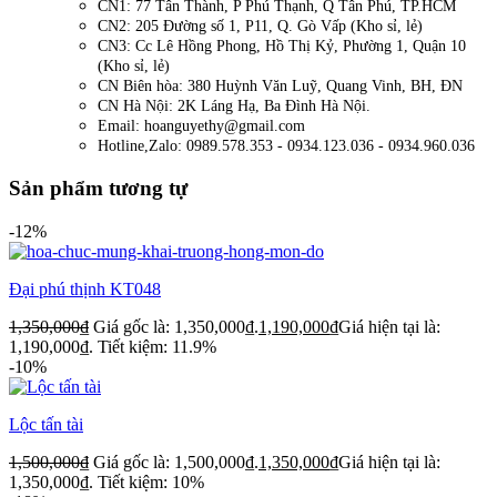
CN1: 77 Tân Thành, P Phú Thạnh, Q Tân Phú, TP.HCM
CN2: 205 Đường số 1, P11, Q. Gò Vấp (Kho sỉ, lẻ)
CN3: Cc Lê Hồng Phong, Hồ Thị Kỷ, Phường 1, Quận 10
(Kho sỉ, lẻ)
CN Biên hòa: 380 Huỳnh Văn Luỹ, Quang Vinh, BH, ĐN
CN Hà Nội: 2K Láng Hạ, Ba Đình Hà Nội.
Email: hoanguyethy@gmail.com
Hotline,Zalo: 0989.578.353 - 0934.123.036 - 0934.960.036
Sản phẩm tương tự
-12%
Đại phú thịnh KT048
1,350,000
₫
Giá gốc là: 1,350,000₫.
1,190,000
₫
Giá hiện tại là:
1,190,000₫.
Tiết kiệm: 11.9%
-10%
Lộc tấn tài
1,500,000
₫
Giá gốc là: 1,500,000₫.
1,350,000
₫
Giá hiện tại là:
1,350,000₫.
Tiết kiệm: 10%