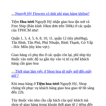
Nguyệt Hỷ Flowers có tính phí giao hàng không?
Tiệm
Hoa tươi
Nguyệt Hỷ nhận giao hoa tận nơi và
Free Ship (Bán kính 10km đơn trên 500k) ở các quận
của TPHCM như:
Quận 1, 3, 4, 5, 6, 8, 10, 11, quận 12 (tùy phường),
Tân Bình, Tân Phú, Phú Nhuận, Bình Thạnh, Gò Vấp
- Hóc Môn (tùy khu vực)
Giao hàng có phụ thu ở các quận còn lại, phí ship tùy
thuộc vào mức độ xa gần tùy vào vị trí cụ thể khách
hàng cần giao hoa
Thời gian làm việc ở Shop hoa từ mấy giờ đến mấy
giờ ?
Khi mua hàng ở
Tiệm hoa tươi
Nguyệt Hỷ, Shop
chúng tôi phục vụ khách hàng giao hoa giao từ 6h sáng
đến 22h.
Tùy thuộc vào nhu cầu cấp bách của quý khách mà
shop sẽ giao hàng trong khoản thời gian từ
1 tiếng đến