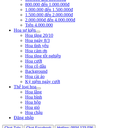
800.000 đến 1.000.000đ
1.000.000 đến 1.500.000đ
1.500.000 đến 2.000.000đ
2.000.000đ đến 4.000.000đ
Trên 4.000.000
Hoa sự kiện
Hoa tặng 20/10
Hoa ngày 8/3
Hoa tình yêu
Hoa cảm ơn
Hoa tặng tốt nghiệp
Hoa cưới
Hoa cô dâu
Background
Hoa cài áo
Kỷ niệm ngày cưới
Thể loại hoa
Hoa lẵng
Hoa bình
Hoa hộp
Hoa giỏ
Hoa chậu
Đăng nhập
Chat Zalo
Chat Facebook
Hotline: 0934 123 036