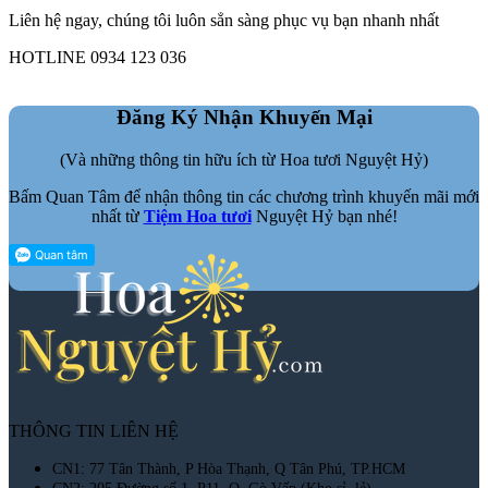
Liên hệ ngay, chúng tôi luôn sẳn sàng phục vụ bạn nhanh nhất
HOTLINE 0934 123 036
Đăng Ký Nhận Khuyến Mại
(Và những thông tin hữu ích từ Hoa tươi Nguyệt Hỷ)
Bấm Quan Tâm để nhận thông tin các chương trình khuyến mãi mới
nhất từ
Tiệm Hoa tươi
Nguyệt Hỷ bạn nhé!
THÔNG TIN LIÊN HỆ
CN1: 77 Tân Thành, P Hòa Thạnh, Q Tân Phú, TP.HCM