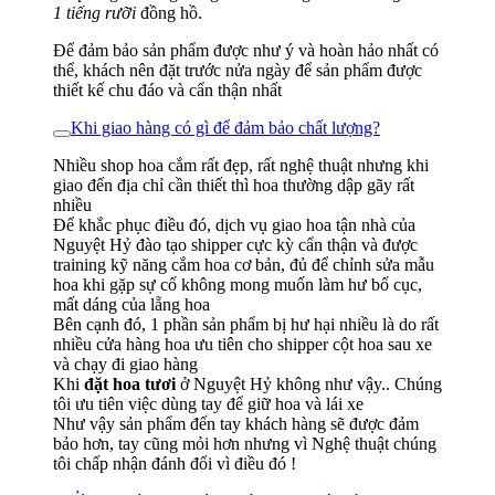
1 tiếng rưỡi
đồng hồ.
Để đảm bảo sản phẩm được như ý và hoàn hảo nhất có
thể, khách nên đặt trước nửa ngày để sản phẩm được
thiết kế chu đáo và cẩn thận nhất
Khi giao hàng có gì để đảm bảo chất lượng?
Nhiều shop hoa cắm rất đẹp, rất nghệ thuật nhưng khi
giao đến địa chỉ cần thiết thì hoa thường dập gãy rất
nhiều
Để khắc phục điều đó, dịch vụ giao hoa tận nhà của
Nguyệt Hỷ đào tạo shipper cực kỳ cẩn thận và được
training kỹ năng cắm hoa cơ bản, đủ để chỉnh sửa mẫu
hoa khi gặp sự cố không mong muốn làm hư bố cục,
mất dáng của lẵng hoa
Bên cạnh đó, 1 phần sản phẩm bị hư hại nhiều là do rất
nhiều cửa hàng hoa ưu tiên cho shipper cột hoa sau xe
và chạy đi giao hàng
Khi
đặt hoa tươi
ở Nguyệt Hỷ không như vậy.. Chúng
tôi ưu tiên việc dùng tay để giữ hoa và lái xe
Như vậy sản phẩm đến tay khách hàng sẽ được đảm
bảo hơn, tay cũng mỏi hơn nhưng vì Nghệ thuật chúng
tôi chấp nhận đánh đổi vì điều đó !