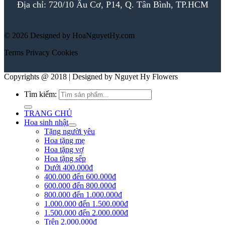
Địa chỉ: 720/10 Âu Cơ, P14, Q. Tân Bình, TP.HCM
© 2026 Designed by HoaNguyetHy.com
Terms
Privacy
Cookies
Copyrights @ 2018 | Designed by Nguyet Hy Flowers
Tìm kiếm:
TRANG CHỦ
Hoa sinh nhật
Tặng người yêu
Hoa tặng mẹ
Hoa tặng vợ
Hoa tặng sếp
Dưới 400.000đ
400.000 đến 600.000đ
600.000 đến 800.000đ
800.000 đến 1.000.000đ
1.000.000 đến 1.500.000đ
1.500.000 đến 2.000.000đ
Trên 2.000.000đ