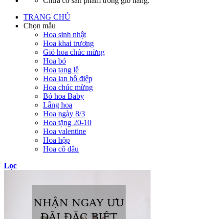
Chưa có sản phẩm trong giỏ hàng.
TRANG CHỦ
Chọn mẫu
Hoa sinh nhật
Hoa khai trương
Giỏ hoa chúc mừng
Hoa bó
Hoa tang lễ
Hoa lan hồ điệp
Hoa chúc mừng
Bó hoa Baby
Lẵng hoa
Hoa ngày 8/3
Hoa tặng 20-10
Hoa valentine
Hoa hộp
Hoa cô dâu
Lọc