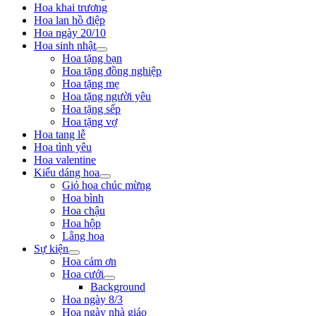
Hoa khai trương
Hoa lan hồ điệp
Hoa ngày 20/10
Hoa sinh nhật
Hoa tặng bạn
Hoa tặng đồng nghiệp
Hoa tặng mẹ
Hoa tặng người yêu
Hoa tặng sếp
Hoa tặng vợ
Hoa tang lễ
Hoa tình yêu
Hoa valentine
Kiểu dáng hoa
Giỏ hoa chúc mừng
Hoa bình
Hoa chậu
Hoa hộp
Lẵng hoa
Sự kiện
Hoa cảm ơn
Hoa cưới
Background
Hoa ngày 8/3
Hoa ngày nhà giáo