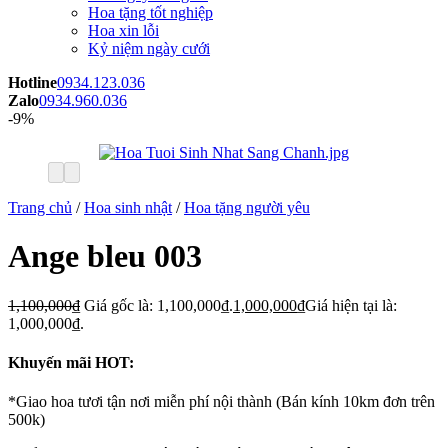
Hoa tặng tốt nghiệp
Hoa xin lỗi
Kỷ niệm ngày cưới
Hotline
0934.123.036
Zalo
0934.960.036
-9%
Trang chủ
/
Hoa sinh nhật
/
Hoa tặng người yêu
Ange bleu 003
1,100,000
₫
Giá gốc là: 1,100,000₫.
1,000,000
₫
Giá hiện tại là:
1,000,000₫.
Khuyến mãi HOT:
*Giao hoa tươi tận nơi miễn phí nội thành (Bán kính 10km đơn trên
500k)