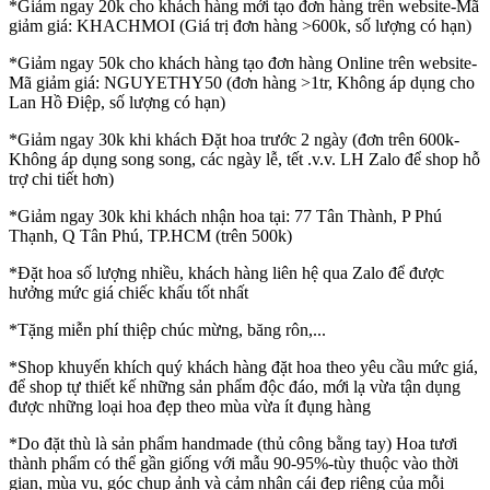
*Giảm ngay 20k cho khách hàng mới tạo đơn hàng trên website-Mã
giảm giá: KHACHMOI (Giá trị đơn hàng >600k, số lượng có hạn)
*Giảm ngay 50k cho khách hàng tạo đơn hàng Online trên website-
Mã giảm giá: NGUYETHY50 (đơn hàng >1tr, Không áp dụng cho
Lan Hồ Điệp, số lượng có hạn)
*Giảm ngay 30k khi khách Đặt hoa trước 2 ngày (đơn trên 600k-
Không áp dụng song song, các ngày lễ, tết .v.v. LH Zalo để shop hỗ
trợ chi tiết hơn)
*Giảm ngay 30k khi khách nhận hoa tại: 77 Tân Thành, P Phú
Thạnh, Q Tân Phú, TP.HCM (trên 500k)
*Đặt hoa số lượng nhiều, khách hàng liên hệ qua Zalo để được
hưởng mức giá chiếc khấu tốt nhất
*Tặng miễn phí thiệp chúc mừng, băng rôn,...
*Shop khuyến khích quý khách hàng đặt hoa theo yêu cầu mức giá,
để shop tự thiết kế những sản phẩm độc đáo, mới lạ vừa tận dụng
được những loại hoa đẹp theo mùa vừa ít đụng hàng
*Do đặt thù là sản phẩm handmade (thủ công bằng tay) Hoa tươi
thành phẩm có thể gần giống với mẫu 90-95%-tùy thuộc vào thời
gian, mùa vụ, góc chụp ảnh và cảm nhận cái đẹp riêng của mỗi