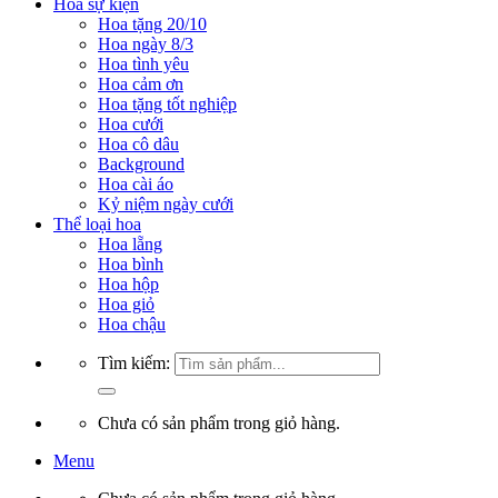
Hoa sự kiện
Hoa tặng 20/10
Hoa ngày 8/3
Hoa tình yêu
Hoa cảm ơn
Hoa tặng tốt nghiệp
Hoa cưới
Hoa cô dâu
Background
Hoa cài áo
Kỷ niệm ngày cưới
Thể loại hoa
Hoa lẵng
Hoa bình
Hoa hộp
Hoa giỏ
Hoa chậu
Tìm kiếm:
Chưa có sản phẩm trong giỏ hàng.
Menu