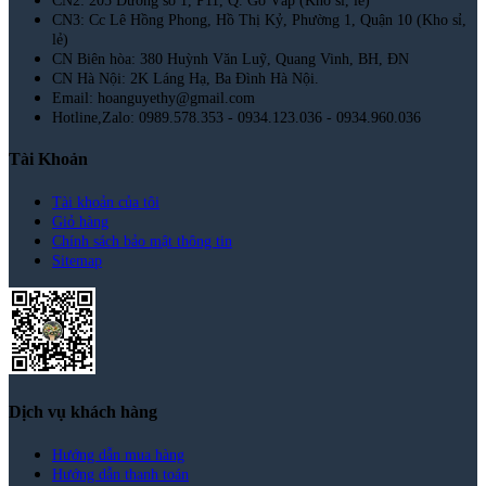
CN2: 205 Đường số 1, P11, Q. Gò Vấp (Kho sỉ, lẻ)
CN3: Cc Lê Hồng Phong, Hồ Thị Kỷ, Phường 1, Quận 10 (Kho sỉ,
lẻ)
CN Biên hòa: 380 Huỳnh Văn Luỹ, Quang Vinh, BH, ĐN
CN Hà Nội: 2K Láng Hạ, Ba Đình Hà Nội.
Email: hoanguyethy@gmail.com
Hotline,Zalo: 0989.578.353 - 0934.123.036 - 0934.960.036
Tài Khoản
Tài khoản của tôi
Giỏ hàng
Chính sách bảo mật thông tin
Sitemap
Dịch vụ khách hàng
Hướng dẫn mua hàng
Hướng dẫn thanh toán