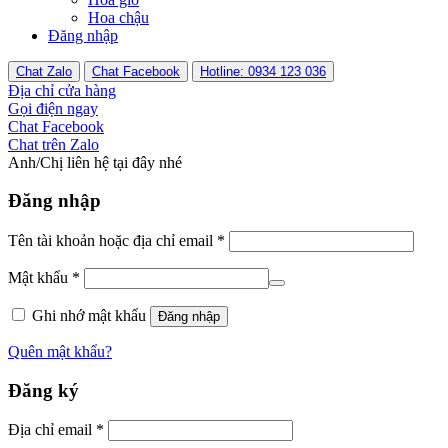
Hoa chậu
Đăng nhập
Chat Zalo
Chat Facebook
Hotline: 0934 123 036
Địa chỉ cửa hàng
Gọi điện ngay
Chat Facebook
Chat trên Zalo
Anh/Chị liên hệ tại đây nhé
Đăng nhập
Tên tài khoản hoặc địa chỉ email
*
Mật khẩu
*
Ghi nhớ mật khẩu
Đăng nhập
Quên mật khẩu?
Đăng ký
Địa chỉ email
*