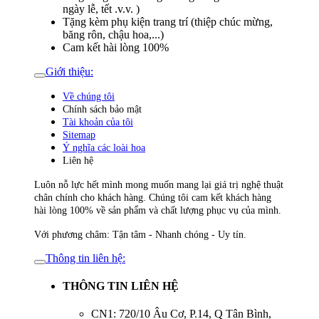
ngày lễ, tết .v.v. )
Tặng kèm phụ kiện trang trí (thiệp chúc mừng,
băng rôn, chậu hoa,...)
Cam kết hài lòng 100%
Giới thiệu:
Về chúng tôi
Chính sách bảo mật
Tài khoản của tôi
Sitemap
Ý nghĩa các loài hoa
Liên hệ
Luôn nỗ lực hết mình mong muốn mang lại giá trị nghệ thuật
chân chính cho khách hàng. Chúng tôi cam kết khách hàng
hài lòng 100% về sản phẩm và chất lượng phục vụ của mình.
Với phương châm: Tận tâm - Nhanh chóng - Uy tín.
Thông tin liên hệ:
THÔNG TIN LIÊN HỆ
CN1: 720/10 Âu Cơ, P.14, Q Tân Bình,