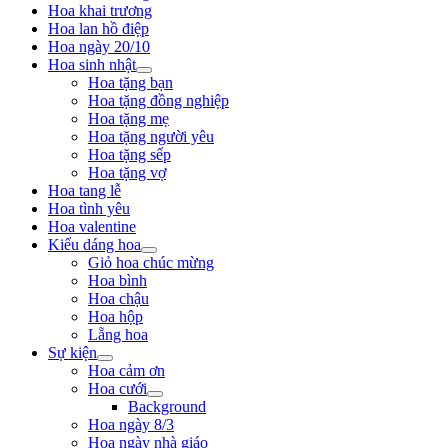
Hoa khai trương
Hoa lan hồ điệp
Hoa ngày 20/10
Hoa sinh nhật
Hoa tặng bạn
Hoa tặng đồng nghiệp
Hoa tặng mẹ
Hoa tặng người yêu
Hoa tặng sếp
Hoa tặng vợ
Hoa tang lễ
Hoa tình yêu
Hoa valentine
Kiểu dáng hoa
Giỏ hoa chúc mừng
Hoa bình
Hoa chậu
Hoa hộp
Lẵng hoa
Sự kiện
Hoa cảm ơn
Hoa cưới
Background
Hoa ngày 8/3
Hoa ngày nhà giáo