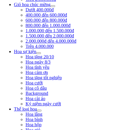
Giỏ hoa chúc mừng
Dưới 400.000đ
400.000 đến 600.000đ
600.000 đến 800.000đ
800.000 đến 1.000.000đ
1.000.000 đến 1.500.000đ
1.500.000 đến 2.000.000đ
2.000.000đ đến 4.000.000đ
Trên 4.000.000
Hoa sự kiện
Hoa tặng 20/10
Hoa ngày 8/3
Hoa tình yêu
Hoa cảm ơn
Hoa tặng tốt nghiệp
Hoa cưới
Hoa cô dâu
Background
Hoa cài áo
Kỷ niệm ngày cưới
Thể loại hoa
Hoa lẵng
Hoa bình
Hoa hộp
Hoa giỏ