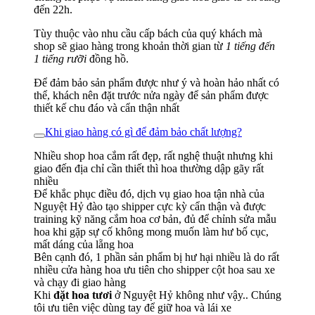
đến 22h.
Tùy thuộc vào nhu cầu cấp bách của quý khách mà
shop sẽ giao hàng trong khoản thời gian từ
1 tiếng đến
1 tiếng rưỡi
đồng hồ.
Để đảm bảo sản phẩm được như ý và hoàn hảo nhất có
thể, khách nên đặt trước nửa ngày để sản phẩm được
thiết kế chu đáo và cẩn thận nhất
Khi giao hàng có gì để đảm bảo chất lượng?
Nhiều shop hoa cắm rất đẹp, rất nghệ thuật nhưng khi
giao đến địa chỉ cần thiết thì hoa thường dập gãy rất
nhiều
Để khắc phục điều đó, dịch vụ giao hoa tận nhà của
Nguyệt Hỷ đào tạo shipper cực kỳ cẩn thận và được
training kỹ năng cắm hoa cơ bản, đủ để chỉnh sửa mẫu
hoa khi gặp sự cố không mong muốn làm hư bố cục,
mất dáng của lẵng hoa
Bên cạnh đó, 1 phần sản phẩm bị hư hại nhiều là do rất
nhiều cửa hàng hoa ưu tiên cho shipper cột hoa sau xe
và chạy đi giao hàng
Khi
đặt hoa tươi
ở Nguyệt Hỷ không như vậy.. Chúng
tôi ưu tiên việc dùng tay để giữ hoa và lái xe