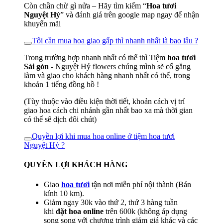
Còn chần chừ gì nửa – Hãy tìm kiếm “
Hoa tươi
Nguyệt Hỷ
” và đánh giá trên google map ngay để nhận
khuyến mãi
Tôi cần mua hoa giao gấp thì nhanh nhất là bao lâu ?
Trong trường hợp nhanh nhất có thể thì Tiệm
hoa tươi
Sài gòn
- Nguyệt Hỷ flowers chúng mình sẽ cố gắng
làm và giao cho khách hàng nhanh nhất có thể, trong
khoản 1 tiếng đồng hồ !
(Tùy thuộc vào điều kiện thời tiết, khoản cách vị trí
giao hoa cách chi nhánh gần nhất bao xa mà thời gian
có thể sê dịch đôi chút)
Quyền lợi khi mua hoa online ở tiệm hoa tươi
Nguyệt Hỷ ?
QUYỀN LỢI KHÁCH HÀNG
Giao
hoa tươi
tận nơi miễn phí nội thành (Bán
kính 10 km).
Giảm ngay 30k vào thứ 2, thứ 3 hàng tuần
khi
đặt hoa online
trên 600k (không áp dụng
song song với chương trình giảm giá khác và các