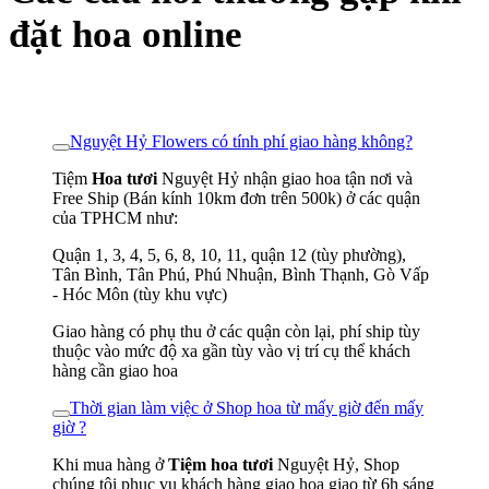
đặt hoa online
Nguyệt Hỷ Flowers có tính phí giao hàng không?
Tiệm
Hoa tươi
Nguyệt Hỷ nhận giao hoa tận nơi và
Free Ship (Bán kính 10km đơn trên 500k) ở các quận
của TPHCM như:
Quận 1, 3, 4, 5, 6, 8, 10, 11, quận 12 (tùy phường),
Tân Bình, Tân Phú, Phú Nhuận, Bình Thạnh, Gò Vấp
- Hóc Môn (tùy khu vực)
Giao hàng có phụ thu ở các quận còn lại, phí ship tùy
thuộc vào mức độ xa gần tùy vào vị trí cụ thể khách
hàng cần giao hoa
Thời gian làm việc ở Shop hoa từ mấy giờ đến mấy
giờ ?
Khi mua hàng ở
Tiệm hoa tươi
Nguyệt Hỷ, Shop
chúng tôi phục vụ khách hàng giao hoa giao từ 6h sáng