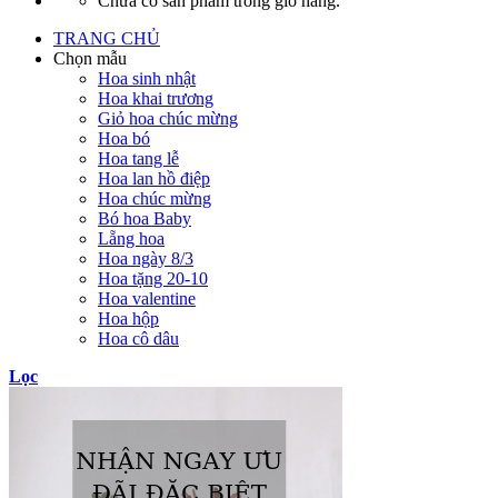
Chưa có sản phẩm trong giỏ hàng.
TRANG CHỦ
Chọn mẫu
Hoa sinh nhật
Hoa khai trương
Giỏ hoa chúc mừng
Hoa bó
Hoa tang lễ
Hoa lan hồ điệp
Hoa chúc mừng
Bó hoa Baby
Lẵng hoa
Hoa ngày 8/3
Hoa tặng 20-10
Hoa valentine
Hoa hộp
Hoa cô dâu
Lọc