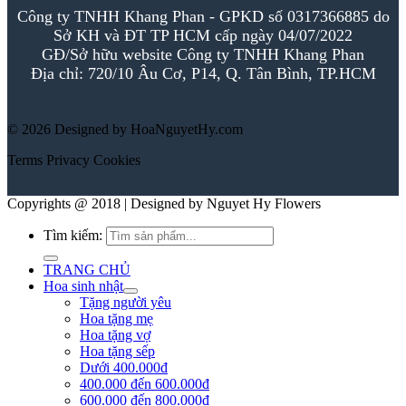
Công ty TNHH Khang Phan - GPKD số 0317366885 do
Sở KH và ĐT TP HCM cấp ngày 04/07/2022
GĐ/Sở hữu website Công ty TNHH Khang Phan
Địa chỉ: 720/10 Âu Cơ, P14, Q. Tân Bình, TP.HCM
© 2026 Designed by HoaNguyetHy.com
Terms
Privacy
Cookies
Copyrights @ 2018 | Designed by Nguyet Hy Flowers
Tìm kiếm:
TRANG CHỦ
Hoa sinh nhật
Tặng người yêu
Hoa tặng mẹ
Hoa tặng vợ
Hoa tặng sếp
Dưới 400.000đ
400.000 đến 600.000đ
600.000 đến 800.000đ