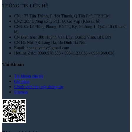
THÔNG TIN LIÊN HỆ
CN1: 77 Tân Thành, P Hòa Thạnh, Q Tân Phú, TP.HCM
CN2: 205 Đường số 1, P11, Q. Gò Vấp (Kho sỉ, lẻ)
CN3: Cc Lê Hồng Phong, Hồ Thị Kỷ, Phường 1, Quận 10 (Kho sỉ,
lẻ)
CN Biên hòa: 380 Huỳnh Văn Luỹ, Quang Vinh, BH, ĐN
CN Hà Nội: 2K Láng Hạ, Ba Đình Hà Nội.
Email: hoanguyethy@gmail.com
Hotline,Zalo: 0989.578.353 - 0934.123.036 - 0934.960.036
Tài Khoản
Tài khoản của tôi
Giỏ hàng
Chính sách bảo mật thông tin
Sitemap