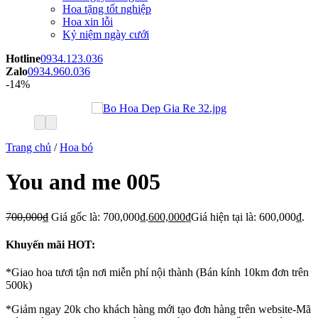
Hoa tặng tốt nghiệp
Hoa xin lỗi
Kỷ niệm ngày cưới
Hotline
0934.123.036
Zalo
0934.960.036
-14%
Trang chủ
/
Hoa bó
You and me 005
700,000
₫
Giá gốc là: 700,000₫.
600,000
₫
Giá hiện tại là: 600,000₫.
Khuyến mãi HOT:
*Giao hoa tươi tận nơi miễn phí nội thành (Bán kính 10km đơn trên
500k)
*Giảm ngay 20k cho khách hàng mới tạo đơn hàng trên website-Mã