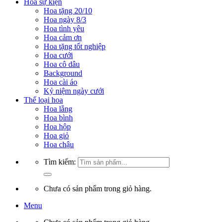
Hoa sự kiện
Hoa tặng 20/10
Hoa ngày 8/3
Hoa tình yêu
Hoa cảm ơn
Hoa tặng tốt nghiệp
Hoa cưới
Hoa cô dâu
Background
Hoa cài áo
Kỷ niệm ngày cưới
Thể loại hoa
Hoa lẵng
Hoa bình
Hoa hộp
Hoa giỏ
Hoa chậu
Tìm kiếm:
Chưa có sản phẩm trong giỏ hàng.
Menu