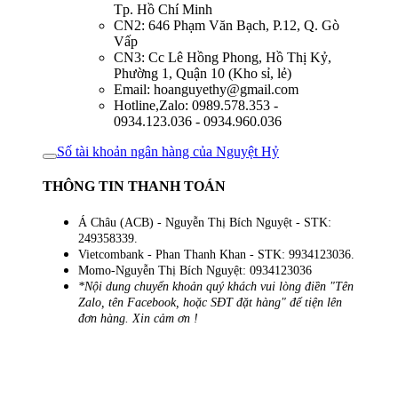
Tp. Hồ Chí Minh
CN2: 646 Phạm Văn Bạch, P.12, Q. Gò
Vấp
CN3: Cc Lê Hồng Phong, Hồ Thị Kỷ,
Phường 1, Quận 10 (Kho sỉ, lẻ)
Email: hoanguyethy@gmail.com
Hotline,Zalo: 0989.578.353 -
0934.123.036 - 0934.960.036
Số tài khoản ngân hàng của Nguyệt Hỷ
THÔNG TIN THANH TOÁN
Á Châu (ACB) - Nguyễn Thị Bích Nguyệt - STK:
249358339.
Vietcombank - Phan Thanh Khan - STK: 9934123036.
Momo-Nguyễn Thị Bích Nguyệt: 0934123036
*Nội dung chuyển khoản quý khách vui lòng điền "Tên
Zalo, tên Facebook, hoặc SĐT đặt hàng" để tiện lên
đơn hàng. Xin cảm ơn !