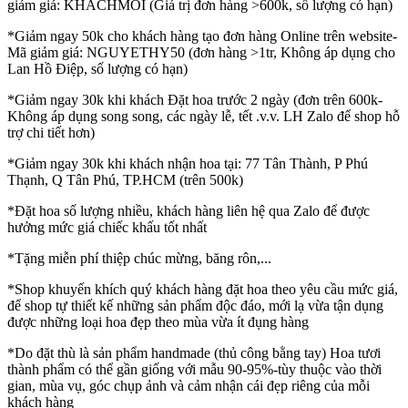
giảm giá: KHACHMOI (Giá trị đơn hàng >600k, số lượng có hạn)
*Giảm ngay 50k cho khách hàng tạo đơn hàng Online trên website-
Mã giảm giá: NGUYETHY50 (đơn hàng >1tr, Không áp dụng cho
Lan Hồ Điệp, số lượng có hạn)
*Giảm ngay 30k khi khách Đặt hoa trước 2 ngày (đơn trên 600k-
Không áp dụng song song, các ngày lễ, tết .v.v. LH Zalo để shop hỗ
trợ chi tiết hơn)
*Giảm ngay 30k khi khách nhận hoa tại: 77 Tân Thành, P Phú
Thạnh, Q Tân Phú, TP.HCM (trên 500k)
*Đặt hoa số lượng nhiều, khách hàng liên hệ qua Zalo để được
hưởng mức giá chiếc khấu tốt nhất
*Tặng miễn phí thiệp chúc mừng, băng rôn,...
*Shop khuyến khích quý khách hàng đặt hoa theo yêu cầu mức giá,
để shop tự thiết kế những sản phẩm độc đáo, mới lạ vừa tận dụng
được những loại hoa đẹp theo mùa vừa ít đụng hàng
*Do đặt thù là sản phẩm handmade (thủ công bằng tay) Hoa tươi
thành phẩm có thể gần giống với mẫu 90-95%-tùy thuộc vào thời
gian, mùa vụ, góc chụp ảnh và cảm nhận cái đẹp riêng của mỗi
khách hàng