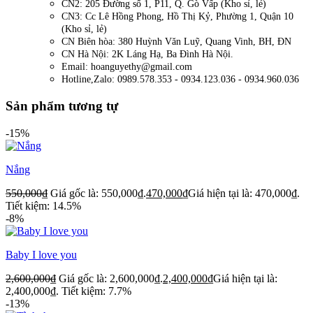
CN2: 205 Đường số 1, P11, Q. Gò Vấp (Kho sỉ, lẻ)
CN3: Cc Lê Hồng Phong, Hồ Thị Kỷ, Phường 1, Quận 10
(Kho sỉ, lẻ)
CN Biên hòa: 380 Huỳnh Văn Luỹ, Quang Vinh, BH, ĐN
CN Hà Nội: 2K Láng Hạ, Ba Đình Hà Nội.
Email: hoanguyethy@gmail.com
Hotline,Zalo: 0989.578.353 - 0934.123.036 - 0934.960.036
Sản phẩm tương tự
-15%
Nắng
550,000
₫
Giá gốc là: 550,000₫.
470,000
₫
Giá hiện tại là: 470,000₫.
Tiết kiệm: 14.5%
-8%
Baby I love you
2,600,000
₫
Giá gốc là: 2,600,000₫.
2,400,000
₫
Giá hiện tại là:
2,400,000₫.
Tiết kiệm: 7.7%
-13%