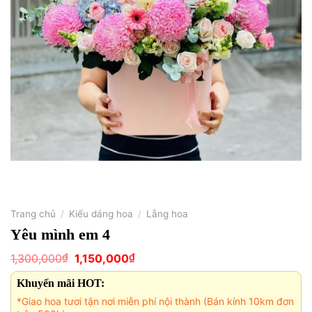
Trang chủ
/
Kiểu dáng hoa
/
Lẵng hoa
Yêu mình em 4
Giá
Giá
₫
₫
1,300,000
1,150,000
gốc
hiện
là:
tại
Khuyến mãi HOT:
1,300,000₫.
là:
1,150,000₫.
*Giao hoa tươi tận nơi miễn phí nội thành (Bán kính 10km đơn