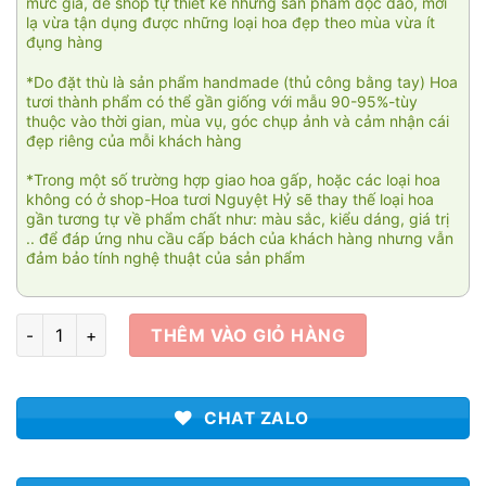
mức giá, để shop tự thiết kế những sản phẩm độc đáo, mới
lạ vừa tận dụng được những loại hoa đẹp theo mùa vừa ít
đụng hàng
*Do đặt thù là sản phẩm handmade (thủ công bằng tay) Hoa
tươi thành phẩm có thể gần giống với mẫu 90-95%-tùy
thuộc vào thời gian, mùa vụ, góc chụp ảnh và cảm nhận cái
đẹp riêng của mỗi khách hàng
*Trong một số trường hợp giao hoa gấp, hoặc các loại hoa
không có ở shop-Hoa tươi Nguyệt Hỷ sẽ thay thế loại hoa
gần tương tự về phẩm chất như: màu sắc, kiểu dáng, giá trị
.. để đáp ứng nhu cầu cấp bách của khách hàng nhưng vẫn
đảm bảo tính nghệ thuật của sản phẩm
Yêu mình em 4 số lượng
THÊM VÀO GIỎ HÀNG
CHAT ZALO