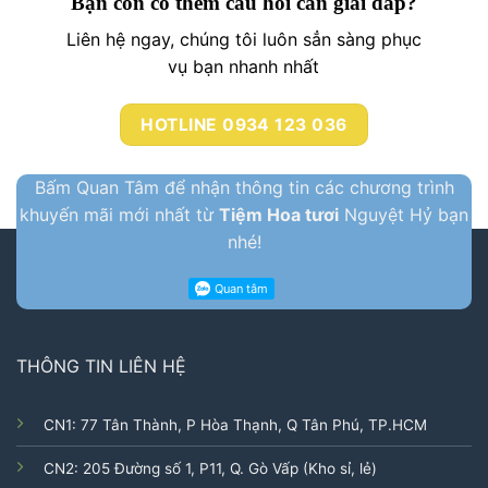
Bạn còn có thêm câu hỏi cần giải đáp?
Liên hệ ngay, chúng tôi luôn sẳn sàng phục
vụ bạn nhanh nhất
HOTLINE 0934 123 036
Bấm Quan Tâm để nhận thông tin các chương trình
khuyến mãi mới nhất từ
Tiệm Hoa tươi
Nguyệt Hỷ bạn
nhé!
THÔNG TIN LIÊN HỆ
CN1: 77 Tân Thành, P Hòa Thạnh, Q Tân Phú, TP.HCM
CN2: 205 Đường số 1, P11, Q. Gò Vấp (Kho sỉ, lẻ)