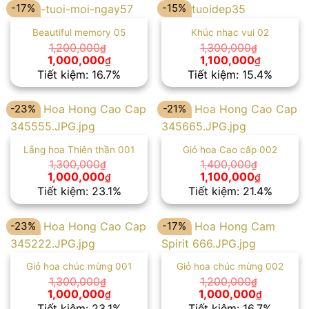
1,350,000₫.
1,200,00
-17%
-15%
Beautiful memory 05
Khúc nhạc vui 02
1,200,000
1,300,000
₫
₫
Giá
Giá
Giá
Giá
1,000,000
1,100,000
₫
₫
gốc
hiện
gốc
hiện
Tiết kiệm: 16.7%
Tiết kiệm: 15.4%
là:
tại
là:
tại
1,200,000₫.
là:
1,300,000₫.
là:
1,000,000₫.
1,100,000
-23%
-21%
Lẵng hoa Thiên thần 001
Giỏ hoa Cao cấp 002
1,300,000
1,400,000
₫
₫
Giá
Giá
Giá
Giá
1,000,000
1,100,000
₫
₫
gốc
hiện
gốc
hiện
Tiết kiệm: 23.1%
Tiết kiệm: 21.4%
là:
tại
là:
tại
1,300,000₫.
là:
1,400,000₫.
là:
1,000,000₫.
1,100,000
-23%
-17%
Giỏ hoa chúc mừng 001
Giỏ hoa chúc mừng 002
1,300,000
1,200,000
₫
₫
Giá
Giá
Giá
Giá
1,000,000
1,000,000
₫
₫
gốc
hiện
gốc
hiện
Tiết kiệm: 23.1%
Tiết kiệm: 16.7%