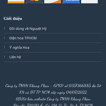
Giới thiệu
Đôi dòng về Nguyệt Hỷ
Điện hoa TPHCM
Ý nghĩa Hoa
Liên hệ
Công ty TNHH Khang Phan - GPKD số 0317366885 do Sở
KH và ĐT TP HCM cấp ngày 04/07/2022
GĐ/Sở hữu website Công ty TNHH Khang Phan
Địa chỉ: 720/10 Âu Cơ, P14, Q. Tân Bình, TP.HCM