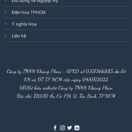
Đôi dòng về Nguyệt Hỷ
Điện hoa TPHCM
Ý nghĩa Hoa
Liên hệ
Công ty TNHH Khang Phan - GPKD số 0317366885 do Sở
KH và ĐT TP HCM cấp ngày 04/07/2022
GĐ/Sở hữu website Công ty TNHH Khang Phan
Địa chỉ: 720/10 Âu Cơ, P14, Q. Tân Bình, TP.HCM