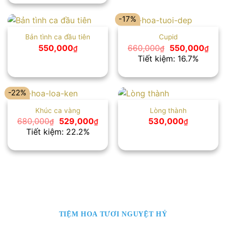
550,000₫.
-17%
Bản tình ca đầu tiên
Cupid
Giá
Giá
550,000
660,000
550,000
₫
₫
₫
gốc
hiện
Tiết kiệm: 16.7%
là:
tại
660,000₫.
là:
550,
-22%
Khúc ca vàng
Lòng thành
Giá
Giá
680,000
529,000
530,000
₫
₫
₫
gốc
hiện
Tiết kiệm: 22.2%
là:
tại
680,000₫.
là:
529,000₫.
TIỆM HOA TƯƠI NGUYỆT HỶ