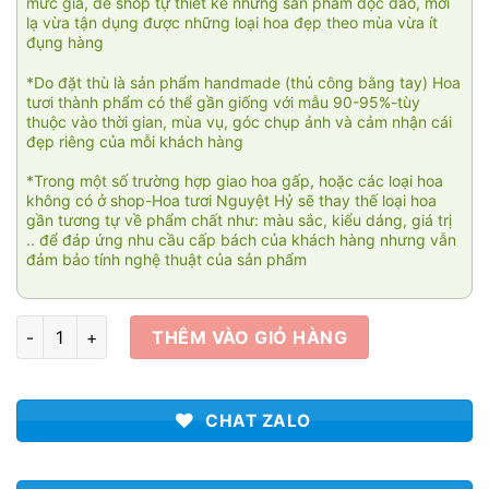
mức giá, để shop tự thiết kế những sản phẩm độc đáo, mới
lạ vừa tận dụng được những loại hoa đẹp theo mùa vừa ít
đụng hàng
*Do đặt thù là sản phẩm handmade (thủ công bằng tay) Hoa
tươi thành phẩm có thể gần giống với mẫu 90-95%-tùy
thuộc vào thời gian, mùa vụ, góc chụp ảnh và cảm nhận cái
đẹp riêng của mỗi khách hàng
*Trong một số trường hợp giao hoa gấp, hoặc các loại hoa
không có ở shop-Hoa tươi Nguyệt Hỷ sẽ thay thế loại hoa
gần tương tự về phẩm chất như: màu sắc, kiểu dáng, giá trị
.. để đáp ứng nhu cầu cấp bách của khách hàng nhưng vẫn
đảm bảo tính nghệ thuật của sản phẩm
Vườn xuân 02 số lượng
THÊM VÀO GIỎ HÀNG
CHAT ZALO