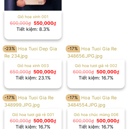
Giỏ hoa xinh 001
Giá
Giá
600,000
550,000
₫
₫
gốc
hiện
Tiết kiệm: 8.3%
là:
tại
600,000₫.
là:
550,000₫.
-23%
-17%
Giỏ hoa xinh 003
Giỏ hoa tươi giá rẻ 002
Giá
Giá
Giá
Giá
650,000
500,000
600,000
500,000
₫
₫
₫
₫
gốc
hiện
gốc
hiện
Tiết kiệm: 23.1%
Tiết kiệm: 16.7%
là:
tại
là:
tại
650,000₫.
là:
600,000₫.
là:
500,000₫.
500
-17%
-17%
Giỏ hoa tươi giá rẻ 001
Giỏ hoa chúc mừng 006
Giá
Giá
Giá
Giá
600,000
500,000
600,000
500,000
₫
₫
₫
₫
gốc
hiện
gốc
hiện
Tiết kiệm: 16.7%
Tiết kiệm: 16.7%