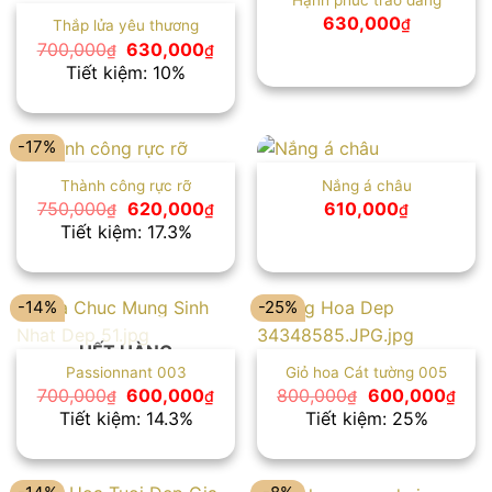
630,000
₫
Thắp lửa yêu thương
Giá
Giá
700,000
630,000
₫
₫
gốc
hiện
Tiết kiệm: 10%
là:
tại
700,000₫.
là:
630,000₫.
-17%
Thành công rực rỡ
Nắng á châu
Giá
Giá
750,000
620,000
610,000
₫
₫
₫
gốc
hiện
Tiết kiệm: 17.3%
là:
tại
750,000₫.
là:
620,000₫.
-14%
-25%
HẾT HÀNG
Passionnant 003
Giỏ hoa Cát tường 005
Giá
Giá
Giá
Giá
700,000
600,000
800,000
600,000
₫
₫
₫
₫
gốc
hiện
gốc
hiện
Tiết kiệm: 14.3%
Tiết kiệm: 25%
là:
tại
là:
tại
700,000₫.
là:
800,000₫.
là:
600,000₫.
600