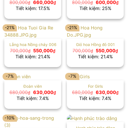
Giá
Giá
Giá
Giá
800,000
660,000
800,000
600,000
₫
₫
₫
₫
gốc
hiện
gốc
hiện
Tiết kiệm: 17.5%
Tiết kiệm: 25%
là:
tại
là:
tại
800,000₫.
là:
800,000₫.
là:
660,000₫.
600
-21%
-21%
Lẵng hoa Nồng cháy 006
Giỏ hoa Hồng đỏ 001
Giá
Giá
Giá
Giá
700,000
550,000
700,000
550,000
₫
₫
₫
₫
gốc
hiện
gốc
hiện
Tiết kiệm: 21.4%
Tiết kiệm: 21.4%
là:
tại
là:
tại
700,000₫.
là:
700,000₫.
là:
550,000₫.
550,
-7%
-7%
Đoàn viên
For Girls
Giá
Giá
Giá
Giá
680,000
630,000
680,000
630,000
₫
₫
₫
₫
gốc
hiện
gốc
hiện
Tiết kiệm: 7.4%
Tiết kiệm: 7.4%
là:
tại
là:
tại
680,000₫.
là:
680,000₫.
là:
630,000₫.
630
-10%
Hạnh phúc trào dâng