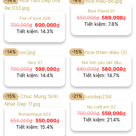
-14%
-8%
Best friend 01
Giá
Giá
650,000
599,000
₫
₫
Fire of love 008
gốc
hiện
Tiết kiệm: 7.8%
Giá
Giá
700,000
600,000
₫
₫
là:
tại
gốc
hiện
Tiết kiệm: 14.3%
650,000₫.
là:
là:
tại
599
700,000₫.
là:
600,000₫.
-14%
-15%
fiery 01
Nơi tình yêu bắt đầu
Giá
Giá
Giá
Giá
700,000
599,000
680,000
580,000
₫
₫
₫
₫
gốc
hiện
gốc
hiện
Tiết kiệm: 14.4%
Tiết kiệm: 14.7%
là:
tại
là:
tại
700,000₫.
là:
680,000₫.
là:
599,000₫.
580
-15%
-21%
Nụ cười em 02
Giá
Giá
700,000
550,000
₫
₫
Romantique 002
gốc
hiện
Tiết kiệm: 21.4%
Giá
Giá
650,000
550,000
₫
₫
là:
tại
gốc
hiện
Tiết kiệm: 15.4%
700,000₫.
là:
là:
tại
550,
650,000₫.
là: