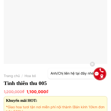
Anh/Chị liên hệ tại đây nhé
Trang chủ
/
Hoa bó
Tình thiên thu 005
Giá
Giá
₫
₫
1,200,000
1,100,000
gốc
hiện
là:
tại
Khuyến mãi HOT:
1,200,000₫.
là:
1,100,000₫.
*Giao hoa tươi tận nơi miễn phí nội thành (Bán kính 10km đơn