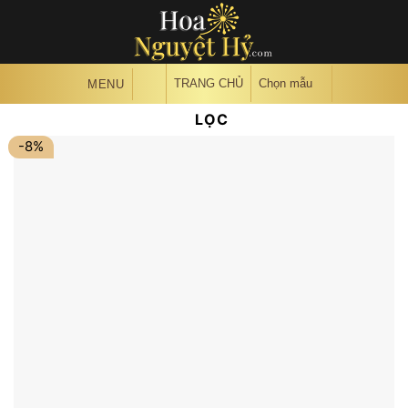
Skip
to
content
TRANG CHỦ
Chọn mẫu
MENU
LỌC
-8%