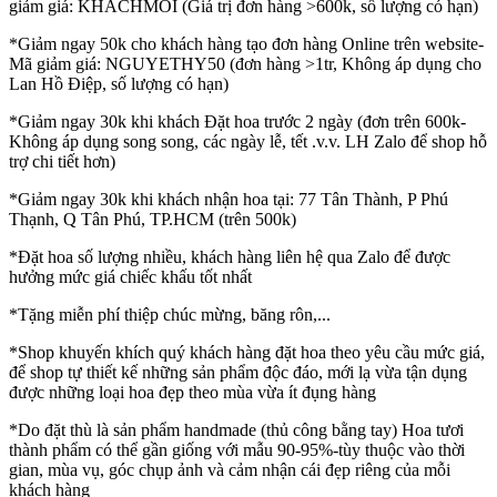
giảm giá: KHACHMOI (Giá trị đơn hàng >600k, số lượng có hạn)
*Giảm ngay 50k cho khách hàng tạo đơn hàng Online trên website-
Mã giảm giá: NGUYETHY50 (đơn hàng >1tr, Không áp dụng cho
Lan Hồ Điệp, số lượng có hạn)
*Giảm ngay 30k khi khách Đặt hoa trước 2 ngày (đơn trên 600k-
Không áp dụng song song, các ngày lễ, tết .v.v. LH Zalo để shop hỗ
trợ chi tiết hơn)
*Giảm ngay 30k khi khách nhận hoa tại: 77 Tân Thành, P Phú
Thạnh, Q Tân Phú, TP.HCM (trên 500k)
*Đặt hoa số lượng nhiều, khách hàng liên hệ qua Zalo để được
hưởng mức giá chiếc khấu tốt nhất
*Tặng miễn phí thiệp chúc mừng, băng rôn,...
*Shop khuyến khích quý khách hàng đặt hoa theo yêu cầu mức giá,
để shop tự thiết kế những sản phẩm độc đáo, mới lạ vừa tận dụng
được những loại hoa đẹp theo mùa vừa ít đụng hàng
*Do đặt thù là sản phẩm handmade (thủ công bằng tay) Hoa tươi
thành phẩm có thể gần giống với mẫu 90-95%-tùy thuộc vào thời
gian, mùa vụ, góc chụp ảnh và cảm nhận cái đẹp riêng của mỗi
khách hàng