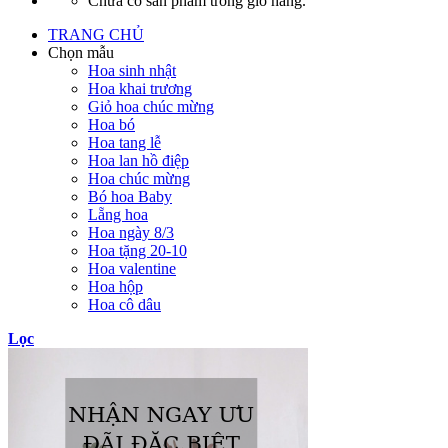
Chưa có sản phẩm trong giỏ hàng.
TRANG CHỦ
Chọn mẫu
Hoa sinh nhật
Hoa khai trương
Giỏ hoa chúc mừng
Hoa bó
Hoa tang lễ
Hoa lan hồ điệp
Hoa chúc mừng
Bó hoa Baby
Lẵng hoa
Hoa ngày 8/3
Hoa tặng 20-10
Hoa valentine
Hoa hộp
Hoa cô dâu
Lọc