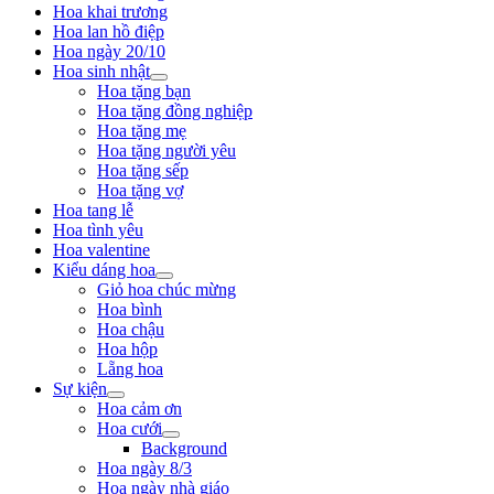
Hoa khai trương
Hoa lan hồ điệp
Hoa ngày 20/10
Hoa sinh nhật
Hoa tặng bạn
Hoa tặng đồng nghiệp
Hoa tặng mẹ
Hoa tặng người yêu
Hoa tặng sếp
Hoa tặng vợ
Hoa tang lễ
Hoa tình yêu
Hoa valentine
Kiểu dáng hoa
Giỏ hoa chúc mừng
Hoa bình
Hoa chậu
Hoa hộp
Lẵng hoa
Sự kiện
Hoa cảm ơn
Hoa cưới
Background
Hoa ngày 8/3
Hoa ngày nhà giáo