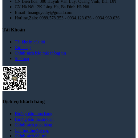
CN Biên hòa: 380 Huỳnh Văn Luỹ, Quang Vinh, BH, ĐN
CN Hà Nội: 2K Láng Hạ, Ba Đình Hà Nội.
Email: hoanguyethy@gmail.com
Hotline,Zalo: 0989.578.353 - 0934.123.036 - 0934.960.036
Tài Khoản
Tài khoản của tôi
Giỏ hàng
Chính sách bảo mật thông tin
Sitemap
Dịch vụ khách hàng
Hướng dẫn mua hàng
Hướng dẫn thanh toán
Chính sách giao hàng
Câu hỏi thường gặp
Chính sách đổi trả