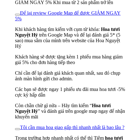
GIẢM NGAY 5% Khi mua từ 2 sản phẩm trở lên
Để lại review Google Map để được GIẢM NGAY
5%
Khi khách hàng tìm kiếm với cụm từ khóa:
Hoa tươi
Nguyệt Hỷ
trên Google Map và để lại đánh giá 5* (5
sao) mua sắm của mình trên website của Hoa Nguyệt
Hỷ
Khách hàng sẽ được tặng kèm 1 phiếu mua hàng giảm
giá 5% cho đơn hàng tiếp theo
Chỉ cần để lại đánh giá khách quan nhất, sau đó chụp
ảnh màn hình gửi cho admin.
Các bạn sẽ được ngay 1 phiếu ưu đãi mua hoa tươi -5%
cực kỳ hấp dẫn
Còn chần chừ gì nửa – Hãy tìm kiếm “
Hoa tươi
Nguyệt Hỷ
” và đánh giá trên google map ngay để nhận
khuyến mãi
Tôi cần mua hoa giao gấp thì nhanh nhất là bao lâu ?
Trong trường hợp nhanh nhất có thể thì Tiệm
hoa tươi