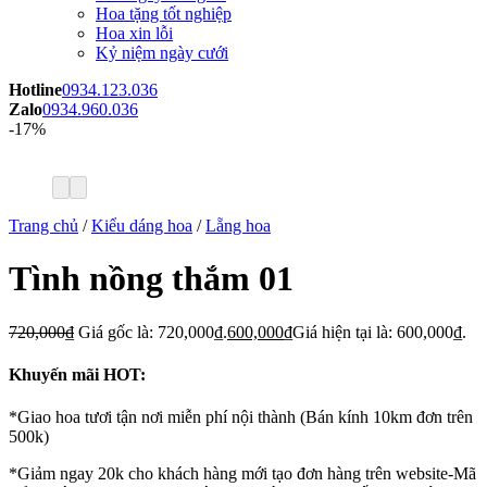
Hoa tặng tốt nghiệp
Hoa xin lỗi
Kỷ niệm ngày cưới
Hotline
0934.123.036
Zalo
0934.960.036
-17%
Trang chủ
/
Kiểu dáng hoa
/
Lẵng hoa
Tình nồng thắm 01
720,000
₫
Giá gốc là: 720,000₫.
600,000
₫
Giá hiện tại là: 600,000₫.
Khuyến mãi HOT:
*Giao hoa tươi tận nơi miễn phí nội thành (Bán kính 10km đơn trên
500k)
*Giảm ngay 20k cho khách hàng mới tạo đơn hàng trên website-Mã