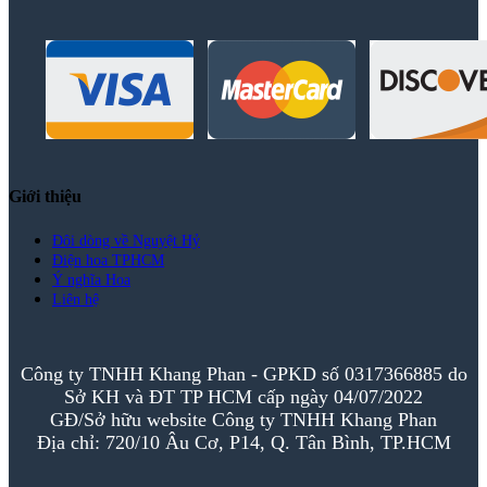
Giới thiệu
Đôi dòng về Nguyệt Hỷ
Điện hoa TPHCM
Ý nghĩa Hoa
Liên hệ
Công ty TNHH Khang Phan - GPKD số 0317366885 do
Sở KH và ĐT TP HCM cấp ngày 04/07/2022
GĐ/Sở hữu website Công ty TNHH Khang Phan
Địa chỉ: 720/10 Âu Cơ, P14, Q. Tân Bình, TP.HCM