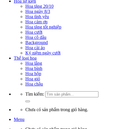
Hoa sự kiện
Hoa tặng 20/10
Hoa ngày 8/3
Hoa tình yêu
Hoa cảm ơn
Hoa tặng tốt nghiệp
Hoa cưới
Hoa cô dâu
Background
Hoa cài áo
Kỷ niệm ngày cưới
Thể loại hoa
Hoa lẵng
Hoa bình
Hoa hộp
Hoa giỏ
Hoa chậu
Tìm kiếm:
Chưa có sản phẩm trong giỏ hàng.
Menu