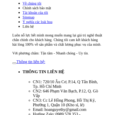
Về chúng tôi
Chính sách bảo mật
Tài khoản của tôi
Sitemap
Ý nghĩa các loài hoa
Liên hệ
Luôn nỗ lực hết mình mong muốn mang lại giá trị nghệ thuật
chân chính cho khách hàng. Chúng tôi cam kết khách hàng
hài lòng 100% về sản phẩm và chất lượng phục vụ của mình.
Với phương châm: Tận tâm - Nhanh chóng - Uy tín.
Thông tin liên hệ:
THÔNG TIN LIÊN HỆ
CN1: 720/10 Âu Cơ, P.14, Q Tân Bình,
Tp. Hồ Chí Minh
CN2: 646 Phạm Văn Bạch, P.12, Q. Gò
Vấp
CN3: Cc Lê Hồng Phong, Hồ Thị Kỷ,
Phường 1, Quận 10 (Kho sỉ, lẻ)
Email: hoanguyethy@gmail.com
Hotline,Zalo: 0989.578.353 -