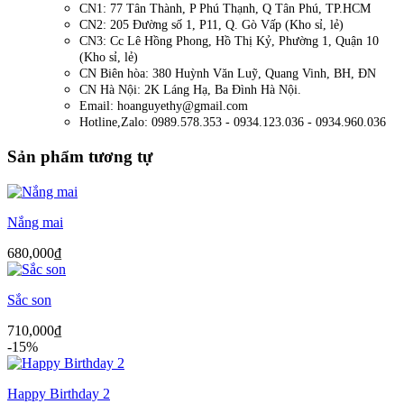
CN1: 77 Tân Thành, P Phú Thạnh, Q Tân Phú, TP.HCM
CN2: 205 Đường số 1, P11, Q. Gò Vấp (Kho sỉ, lẻ)
CN3: Cc Lê Hồng Phong, Hồ Thị Kỷ, Phường 1, Quận 10
(Kho sỉ, lẻ)
CN Biên hòa: 380 Huỳnh Văn Luỹ, Quang Vinh, BH, ĐN
CN Hà Nội: 2K Láng Hạ, Ba Đình Hà Nội.
Email: hoanguyethy@gmail.com
Hotline,Zalo: 0989.578.353 - 0934.123.036 - 0934.960.036
Sản phẩm tương tự
Nắng mai
680,000
₫
Sắc son
710,000
₫
-15%
Happy Birthday 2