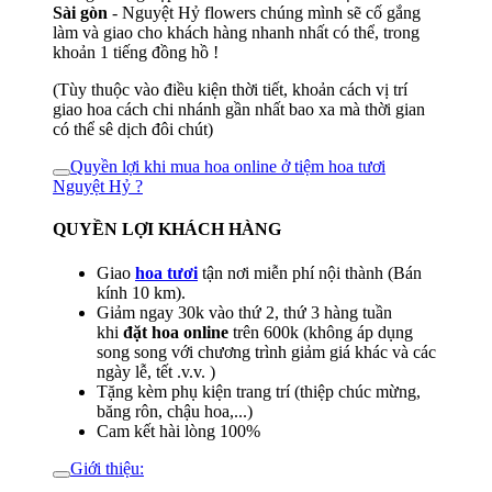
Sài gòn
- Nguyệt Hỷ flowers chúng mình sẽ cố gắng
làm và giao cho khách hàng nhanh nhất có thể, trong
khoản 1 tiếng đồng hồ !
(Tùy thuộc vào điều kiện thời tiết, khoản cách vị trí
giao hoa cách chi nhánh gần nhất bao xa mà thời gian
có thể sê dịch đôi chút)
Quyền lợi khi mua hoa online ở tiệm hoa tươi
Nguyệt Hỷ ?
QUYỀN LỢI KHÁCH HÀNG
Giao
hoa tươi
tận nơi miễn phí nội thành (Bán
kính 10 km).
Giảm ngay 30k vào thứ 2, thứ 3 hàng tuần
khi
đặt hoa online
trên 600k (không áp dụng
song song với chương trình giảm giá khác và các
ngày lễ, tết .v.v. )
Tặng kèm phụ kiện trang trí (thiệp chúc mừng,
băng rôn, chậu hoa,...)
Cam kết hài lòng 100%
Giới thiệu: