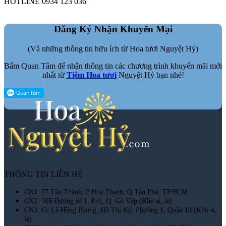
HOTLINE 0934 123 036
Đăng Ký Nhận Khuyến Mại
(Và những thông tin hữu ích từ Hoa tươi Nguyệt Hỷ)
Bấm Quan Tâm để nhận thông tin các chương trình khuyến mãi mới
nhất từ
Tiệm Hoa tươi
Nguyệt Hỷ bạn nhé!
THÔNG TIN LIÊN HỆ
CN1: 77 Tân Thành, P Hòa Thạnh, Q Tân Phú, TP.HCM
CN2: 205 Đường số 1, P11, Q. Gò Vấp (Kho sỉ, lẻ)
CN3: Cc Lê Hồng Phong, Hồ Thị Kỷ, Phường 1, Quận 10 (Kho sỉ,
lẻ)