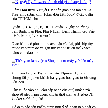
Nguyệt Hỷ Flowers có tính phí giao hàng không?
Tiệm
Hoa tươi
Nguyệt Hỷ nhận giao hoa tận nơi và
Free Ship (Bán kính 10km đơn trên 500k) ở các quận
của TPHCM như:
Quận 1, 3, 4, 5, 6, 8, 10, 11, quận 12 (tùy phường),
Tân Bình, Tân Phú, Phú Nhuận, Bình Thạnh, Gò Vấp
- Hóc Môn (tùy khu vực)
Giao hàng có phụ thu ở các quận còn lại, phí ship tùy
thuộc vào mức độ xa gần tùy vào vị trí cụ thể khách
hàng cần giao hoa
Thời gian làm việc ở Shop hoa từ mấy giờ đến mấy
giờ ?
Khi mua hàng ở
Tiệm hoa tươi
Nguyệt Hỷ, Shop
chúng tôi phục vụ khách hàng giao hoa giao từ 6h sáng
đến 22h.
Tùy thuộc vào nhu cầu cấp bách của quý khách mà
shop sẽ giao hàng trong khoản thời gian từ
1 tiếng đến
1 tiếng rưỡi
đồng hồ.
Để đảm bảo sản phẩm được như ý và hoàn hảo nhất có