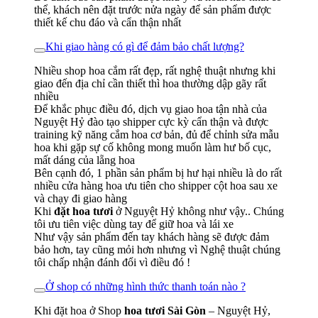
thể, khách nên đặt trước nửa ngày để sản phẩm được
thiết kế chu đáo và cẩn thận nhất
Khi giao hàng có gì để đảm bảo chất lượng?
Nhiều shop hoa cắm rất đẹp, rất nghệ thuật nhưng khi
giao đến địa chỉ cần thiết thì hoa thường dập gãy rất
nhiều
Để khắc phục điều đó, dịch vụ giao hoa tận nhà của
Nguyệt Hỷ đào tạo shipper cực kỳ cẩn thận và được
training kỹ năng cắm hoa cơ bản, đủ để chỉnh sửa mẫu
hoa khi gặp sự cố không mong muốn làm hư bố cục,
mất dáng của lẵng hoa
Bên cạnh đó, 1 phần sản phẩm bị hư hại nhiều là do rất
nhiều cửa hàng hoa ưu tiên cho shipper cột hoa sau xe
và chạy đi giao hàng
Khi
đặt hoa tươi
ở Nguyệt Hỷ không như vậy.. Chúng
tôi ưu tiên việc dùng tay để giữ hoa và lái xe
Như vậy sản phẩm đến tay khách hàng sẽ được đảm
bảo hơn, tay cũng mỏi hơn nhưng vì Nghệ thuật chúng
tôi chấp nhận đánh đổi vì điều đó !
Ở shop có những hình thức thanh toán nào ?
Khi đặt hoa ở Shop
hoa tươi Sài Gòn
– Nguyệt Hỷ,