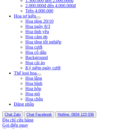
1.500.000 đến 2.000.000đ
2.000.000đ đến 4.000.000đ
Trên 4.000.000
Hoa sự kiện
Hoa tặng 20/10
Hoa ngày 8/3
Hoa tình yêu
Hoa cảm ơn
Hoa tặng tốt nghiệp
Hoa cưới
Hoa cô dâu
Background
Hoa cài áo
Kỷ niệm ngày cưới
Thể loại hoa
Hoa lẵng
Hoa bình
Hoa hộp
Hoa giỏ
Hoa chậu
Đăng nhập
Chat Zalo
Chat Facebook
Hotline: 0934 123 036
Địa chỉ cửa hàng
Gọi điện ngay