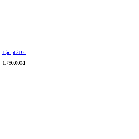
Lộc phát 01
1,750,000
₫