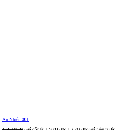
An Nhiên 001
1,500,000
₫
Giá gốc là: 1,500,000₫.
1,250,000
₫
Giá hiện tại là: