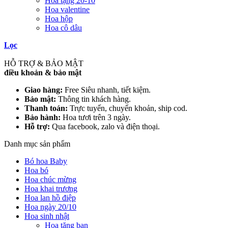
Hoa tặng 20-10
Hoa valentine
Hoa hộp
Hoa cô dâu
Lọc
HỖ TRỢ & BẢO MẬT
điều khoản & bảo mật
Giao hàng:
Free Siêu nhanh, tiết kiệm.
Bảo mật:
Thông tin khách hàng.
Thanh toán:
Trực tuyến, chuyển khoản, ship cod.
Bảo hành:
Hoa tươi trên 3 ngày.
Hỗ trợ:
Qua facebook, zalo và điện thoại.
Danh mục sản phẩm
Bó hoa Baby
Hoa bó
Hoa chúc mừng
Hoa khai trương
Hoa lan hồ điệp
Hoa ngày 20/10
Hoa sinh nhật
Hoa tặng bạn