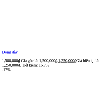
Đong đầy
1,500,000
₫
Giá gốc là: 1,500,000₫.
1,250,000
₫
Giá hiện tại là:
1,250,000₫.
Tiết kiệm: 16.7%
-17%