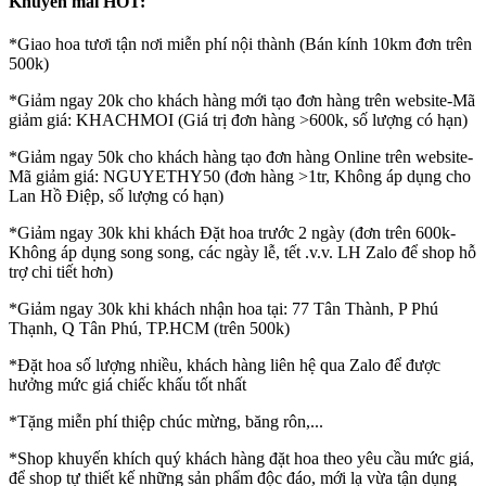
Khuyến mãi HOT:
*Giao hoa tươi tận nơi miễn phí nội thành (Bán kính 10km đơn trên
500k)
*Giảm ngay 20k cho khách hàng mới tạo đơn hàng trên website-Mã
giảm giá: KHACHMOI (Giá trị đơn hàng >600k, số lượng có hạn)
*Giảm ngay 50k cho khách hàng tạo đơn hàng Online trên website-
Mã giảm giá: NGUYETHY50 (đơn hàng >1tr, Không áp dụng cho
Lan Hồ Điệp, số lượng có hạn)
*Giảm ngay 30k khi khách Đặt hoa trước 2 ngày (đơn trên 600k-
Không áp dụng song song, các ngày lễ, tết .v.v. LH Zalo để shop hỗ
trợ chi tiết hơn)
*Giảm ngay 30k khi khách nhận hoa tại: 77 Tân Thành, P Phú
Thạnh, Q Tân Phú, TP.HCM (trên 500k)
*Đặt hoa số lượng nhiều, khách hàng liên hệ qua Zalo để được
hưởng mức giá chiếc khấu tốt nhất
*Tặng miễn phí thiệp chúc mừng, băng rôn,...
*Shop khuyến khích quý khách hàng đặt hoa theo yêu cầu mức giá,
để shop tự thiết kế những sản phẩm độc đáo, mới lạ vừa tận dụng