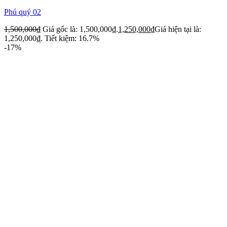
Phú quý 02
1,500,000
₫
Giá gốc là: 1,500,000₫.
1,250,000
₫
Giá hiện tại là:
1,250,000₫.
Tiết kiệm: 16.7%
-17%