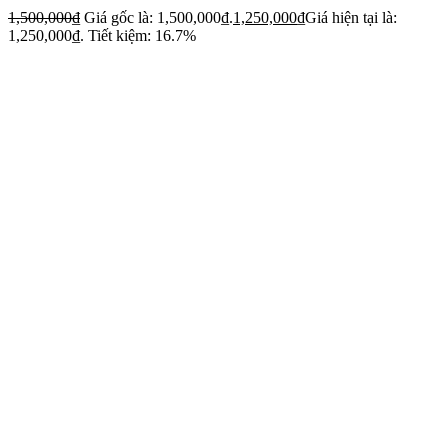
1,500,000
₫
Giá gốc là: 1,500,000₫.
1,250,000
₫
Giá hiện tại là:
1,250,000₫.
Tiết kiệm: 16.7%