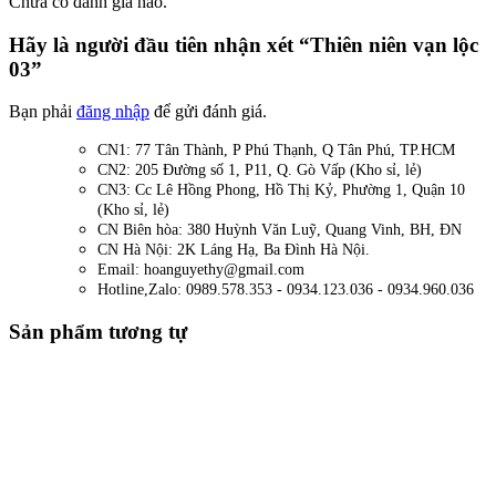
Chưa có đánh giá nào.
Hãy là người đầu tiên nhận xét “Thiên niên vạn lộc
03”
Bạn phải
đăng nhập
để gửi đánh giá.
CN1: 77 Tân Thành, P Phú Thạnh, Q Tân Phú, TP.HCM
CN2: 205 Đường số 1, P11, Q. Gò Vấp (Kho sỉ, lẻ)
CN3: Cc Lê Hồng Phong, Hồ Thị Kỷ, Phường 1, Quận 10
(Kho sỉ, lẻ)
CN Biên hòa: 380 Huỳnh Văn Luỹ, Quang Vinh, BH, ĐN
CN Hà Nội: 2K Láng Hạ, Ba Đình Hà Nội.
Email: hoanguyethy@gmail.com
Hotline,Zalo: 0989.578.353 - 0934.123.036 - 0934.960.036
Sản phẩm tương tự