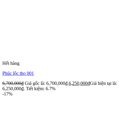
Hết hàng
Phúc lộc thọ 001
6,700,000
₫
Giá gốc là: 6,700,000₫.
6,250,000
₫
Giá hiện tại là:
6,250,000₫.
Tiết kiệm: 6.7%
-17%