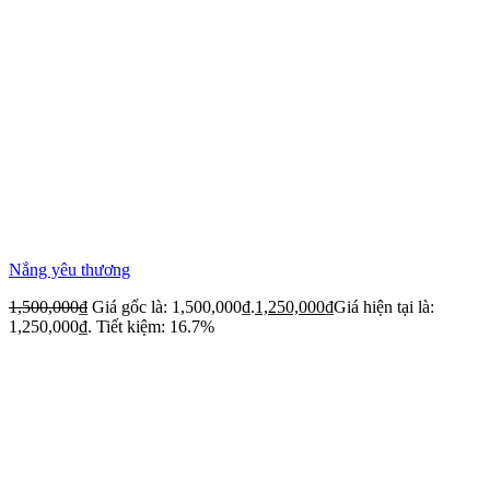
Nắng yêu thương
1,500,000
₫
Giá gốc là: 1,500,000₫.
1,250,000
₫
Giá hiện tại là:
1,250,000₫.
Tiết kiệm: 16.7%