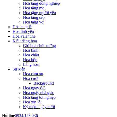
Hoa tặng đồng nghiệp
Hoa tặng mẹ
Hoa tặng người yêu
Hoa tặng sếp
Hoa tặng vợ
Hoa tang lễ
Hoa tình yêu
Hoa valentine
Kiểu dáng hoa
Giỏ hoa chúc mừng
Hoa bình
Hoa chậu
Hoa hộp
Lẵng hoa
Sự kiện
Hoa cảm ơn
Hoa cưới
Background
Hoa ngày 8/3
Hoa ngày nhà giáo
Hoa tặng tốt nghiệp
Hoa xin lỗi
Kỷ niệm ngày cưới
Hotline
0934.123.036