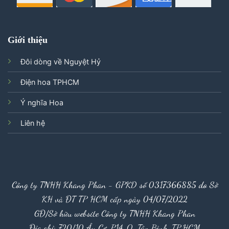
Giới thiệu
Đôi dòng về Nguyệt Hỷ
Điện hoa TPHCM
Ý nghĩa Hoa
Liên hệ
Công ty TNHH Khang Phan - GPKD số 0317366885 do Sở
KH và ĐT TP HCM cấp ngày 04/07/2022
GĐ/Sở hữu website Công ty TNHH Khang Phan
Địa chỉ: 720/10 Âu Cơ, P14, Q. Tân Bình, TP.HCM