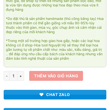
mức giá, để shop tự thiết kế những sản phẩm độc đáo, mới
lạ vừa tận dụng được những loại hoa đẹp theo mùa vừa ít
đụng hàng
*Do đặt thù là sản phẩm handmade (thủ công bằng tay) Hoa
tươi thành phẩm có thể gần giống với mẫu 90-95%-tùy
thuộc vào thời gian, mùa vụ, góc chụp ảnh và cảm nhận cái
đẹp riêng của mỗi khách hàng
*Trong một số trường hợp giao hoa gấp, hoặc các loại hoa
không có ở shop-Hoa tươi Nguyệt Hỷ sẽ thay thế loại hoa
gần tương tự về phẩm chất như: màu sắc, kiểu dáng, giá trị
.. để đáp ứng nhu cầu cấp bách của khách hàng nhưng vẫn
đảm bảo tính nghệ thuật của sản phẩm
Tài cát vô lượng số lượng
THÊM VÀO GIỎ HÀNG
CHAT ZALO