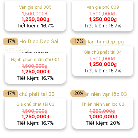
Vạn gia phú 005
Vạn gia phú 009
1,500,000
1,500,000
₫
₫
Giá
Giá
Giá
Giá
1,250,000
1,250,000
₫
₫
gốc
hiện
gốc
hiện
Tiết kiệm: 16.7%
Tiết kiệm: 16.7%
là:
tại
là:
tại
1,500,000₫.
là:
1,500,000₫.
là:
1,250,000₫.
1,250,00
-17%
-17%
Gia chủ phát tài 04
HẾT HÀNG
1,500,000
₫
Hạnh phúc nhân đôi 001
Giá
Giá
1,250,000
₫
1,500,000
₫
gốc
hiện
Tiết kiệm: 16.7%
Giá
Giá
1,250,000
₫
là:
tại
gốc
hiện
Tiết kiệm: 16.7%
1,500,000₫.
là:
là:
tại
1,250,00
1,500,000₫.
là:
1,250,000₫.
-17%
-20%
Gia chủ phát tài 03
Thiên niên vạn lộc 03
1,500,000
1,250,000
₫
₫
Giá
Giá
Giá
Giá
1,250,000
1,000,000
₫
₫
gốc
hiện
gốc
hiện
Tiết kiệm: 16.7%
Tiết kiệm: 20%
là:
tại
là:
tại
1,500,000₫.
là:
1,250,000₫.
là:
1,250,000₫.
1,000,00