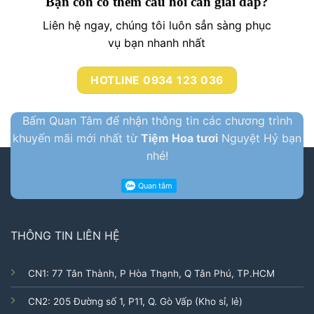
Bạn còn có thêm câu hỏi cần giải đáp?
Liên hệ ngay, chúng tôi luôn sẳn sàng phục
vụ bạn nhanh nhất
HOTLINE 0934 123 036
Bấm Quan Tâm để nhận thông tin các chương trình
khuyến mãi mới nhất từ
Tiệm Hoa tươi
Nguyệt Hỷ bạn
nhé!
THÔNG TIN LIÊN HỆ
CN1: 77 Tân Thành, P Hòa Thạnh, Q Tân Phú, TP.HCM
CN2: 205 Đường số 1, P11, Q. Gò Vấp (Kho sỉ, lẻ)