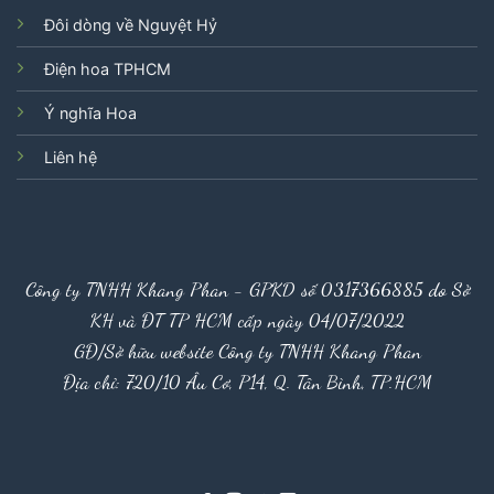
Đôi dòng về Nguyệt Hỷ
Điện hoa TPHCM
Ý nghĩa Hoa
Liên hệ
Công ty TNHH Khang Phan - GPKD số 0317366885 do Sở
KH và ĐT TP HCM cấp ngày 04/07/2022
GĐ/Sở hữu website Công ty TNHH Khang Phan
Địa chỉ: 720/10 Âu Cơ, P14, Q. Tân Bình, TP.HCM