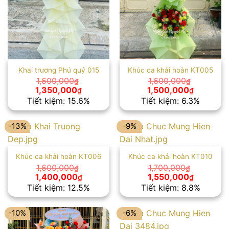
Khai trương Phú quý 015
Khúc ca khải hoàn KT005
1,600,000
1,600,000
₫
₫
Giá
Giá
Giá
Giá
1,350,000
1,500,000
₫
₫
gốc
hiện
gốc
hiện
Tiết kiệm: 15.6%
Tiết kiệm: 6.3%
là:
tại
là:
tại
1,600,000₫.
là:
1,600,000₫.
là:
1,350,000₫.
1,500,00
-13%
-9%
Khúc ca khải hoàn KT006
Khúc ca khải hoàn KT010
1,600,000
1,700,000
₫
₫
Giá
Giá
Giá
Giá
1,400,000
1,550,000
₫
₫
gốc
hiện
gốc
hiện
Tiết kiệm: 12.5%
Tiết kiệm: 8.8%
là:
tại
là:
tại
1,600,000₫.
là:
1,700,000₫.
là:
1,400,000₫.
1,550,00
-10%
-6%