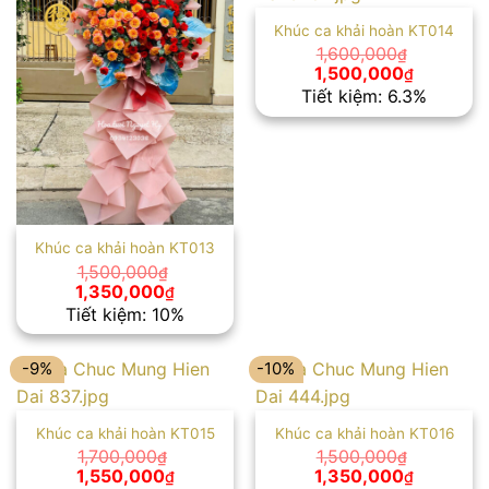
Khúc ca khải hoàn KT014
1,600,000
₫
Giá
Giá
1,500,000
₫
gốc
hiện
Tiết kiệm: 6.3%
là:
tại
1,600,000₫.
là:
1,500,00
Khúc ca khải hoàn KT013
1,500,000
₫
Giá
Giá
1,350,000
₫
gốc
hiện
Tiết kiệm: 10%
là:
tại
1,500,000₫.
là:
1,350,000₫.
-9%
-10%
Khúc ca khải hoàn KT015
Khúc ca khải hoàn KT016
1,700,000
1,500,000
₫
₫
Giá
Giá
Giá
Giá
1,550,000
1,350,000
₫
₫