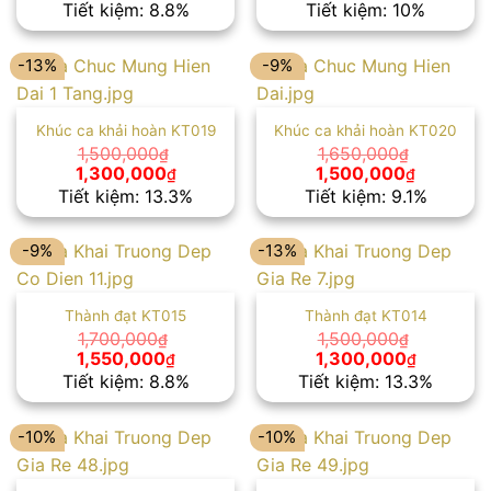
gốc
hiện
gốc
hiện
Tiết kiệm: 8.8%
Tiết kiệm: 10%
là:
tại
là:
tại
1,700,000₫.
là:
1,500,000₫.
là:
1,550,000₫.
1,350,00
-13%
-9%
Khúc ca khải hoàn KT019
Khúc ca khải hoàn KT020
1,500,000
1,650,000
₫
₫
Giá
Giá
Giá
Giá
1,300,000
1,500,000
₫
₫
gốc
hiện
gốc
hiện
Tiết kiệm: 13.3%
Tiết kiệm: 9.1%
là:
tại
là:
tại
1,500,000₫.
là:
1,650,000₫.
là:
1,300,000₫.
1,500,00
-9%
-13%
Thành đạt KT015
Thành đạt KT014
1,700,000
1,500,000
₫
₫
Giá
Giá
Giá
Giá
1,550,000
1,300,000
₫
₫
gốc
hiện
gốc
hiện
Tiết kiệm: 8.8%
Tiết kiệm: 13.3%
là:
tại
là:
tại
1,700,000₫.
là:
1,500,000₫.
là:
1,550,000₫.
1,300,00
-10%
-10%