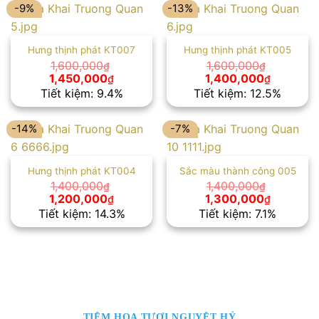
1,400,000₫.
1,400,00
-9%
-13%
Hưng thịnh phát KT007
Hưng thịnh phát KT005
1,600,000
1,600,000
₫
₫
Giá
Giá
Giá
Giá
1,450,000
1,400,000
₫
₫
gốc
hiện
gốc
hiện
Tiết kiệm: 9.4%
Tiết kiệm: 12.5%
là:
tại
là:
tại
1,600,000₫.
là:
1,600,000₫.
là:
1,450,000₫.
1,400,00
-14%
-7%
Hưng thịnh phát KT004
Sắc màu thành công 005
1,400,000
1,400,000
₫
₫
Giá
Giá
Giá
Giá
1,200,000
1,300,000
₫
₫
gốc
hiện
gốc
hiện
Tiết kiệm: 14.3%
Tiết kiệm: 7.1%
là:
tại
là:
tại
1,400,000₫.
là:
1,400,000₫.
là:
1,200,000₫.
1,300,00
TIỆM HOA TƯƠI NGUYỆT HỶ