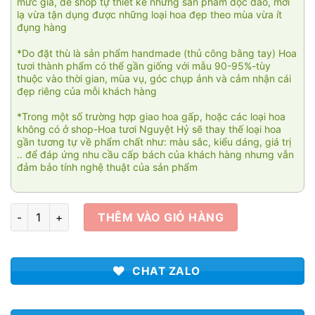
mức giá, để shop tự thiết kế những sản phẩm độc đáo, mới
lạ vừa tận dụng được những loại hoa đẹp theo mùa vừa ít
đụng hàng
*Do đặt thù là sản phẩm handmade (thủ công bằng tay) Hoa
tươi thành phẩm có thể gần giống với mẫu 90-95%-tùy
thuộc vào thời gian, mùa vụ, góc chụp ảnh và cảm nhận cái
đẹp riêng của mỗi khách hàng
*Trong một số trường hợp giao hoa gấp, hoặc các loại hoa
không có ở shop-Hoa tươi Nguyệt Hỷ sẽ thay thế loại hoa
gần tương tự về phẩm chất như: màu sắc, kiểu dáng, giá trị
.. để đáp ứng nhu cầu cấp bách của khách hàng nhưng vẫn
đảm bảo tính nghệ thuật của sản phẩm
Tài lộc vinh hiển 004 số lượng
THÊM VÀO GIỎ HÀNG
CHAT ZALO