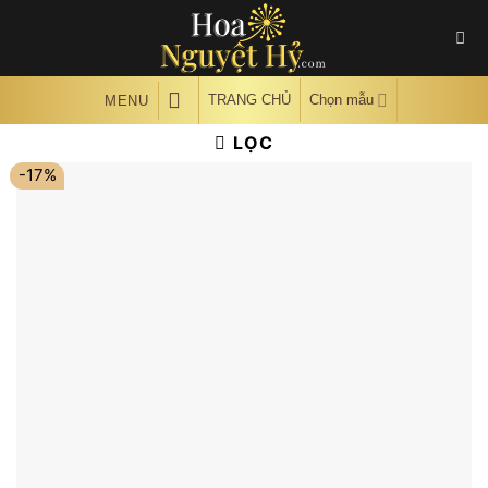
Skip
to
content
TRANG CHỦ
Chọn mẫu
MENU
LỌC
-17%