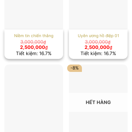
Niềm tin chiến thắng
Uyên ương hồ điệp 01
3,000,000
3,000,000
₫
₫
Giá
Giá
Giá
Giá
2,500,000
2,500,000
₫
₫
gốc
hiện
gốc
hiện
Tiết kiệm: 16.7%
Tiết kiệm: 16.7%
là:
tại
là:
tại
3,000,000₫.
là:
3,000,000₫.
là:
2,500,000₫.
2,500,00
-8%
HẾT HÀNG