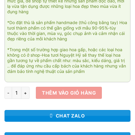
mức giá, để shop tự thiết kế những sản phẩm độc đáo, mới
lạ vừa tận dụng được những loại hoa đẹp theo mùa vừa ít
đụng hàng
*Do đặt thù là sản phẩm handmade (thủ công bằng tay) Hoa
tươi thành phẩm có thể gần giống với mẫu 90-95%-tùy
thuộc vào thời gian, mùa vụ, góc chụp ảnh và cảm nhận cái
đẹp riêng của mỗi khách hàng
*Trong một số trường hợp giao hoa gấp, hoặc các loại hoa
không có ở shop-Hoa tươi Nguyệt Hỷ sẽ thay thế loại hoa
gần tương tự về phẩm chất như: màu sắc, kiểu dáng, giá trị
.. để đáp ứng nhu cầu cấp bách của khách hàng nhưng vẫn
đảm bảo tính nghệ thuật của sản phẩm
Thần tài gõ cửa 002 số lượng
THÊM VÀO GIỎ HÀNG
CHAT ZALO