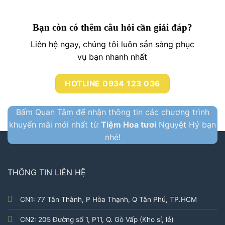
Bạn còn có thêm câu hỏi cần giải đáp?
Liên hệ ngay, chúng tôi luôn sẳn sàng phục
vụ bạn nhanh nhất
HOTLINE 0934 123 036
Bấm Quan Tâm để nhận thông tin các chương trình
khuyến mãi mới nhất từ
Tiệm Hoa tươi
Nguyệt Hỷ bạn
nhé!
THÔNG TIN LIÊN HỆ
CN1: 77 Tân Thành, P Hòa Thạnh, Q Tân Phú, TP.HCM
CN2: 205 Đường số 1, P11, Q. Gò Vấp (Kho sỉ, lẻ)