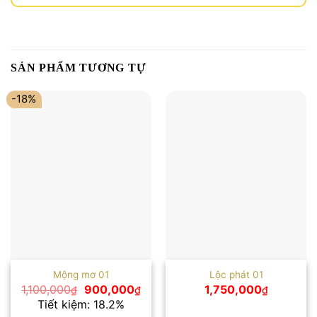
SẢN PHẨM TƯƠNG TỰ
-18%
Mộng mơ 01
Lộc phát 01
Giá
Giá
1,100,000
900,000
1,750,000
₫
₫
₫
gốc
hiện
Tiết kiệm: 18.2%
là:
tại