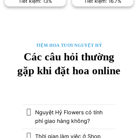
Tiết kiệm: 13%
Tiết kiệm: 16.7%
là:
tại
là:
tại
9,200,000₫.
là:
1,500,000₫.
là:
8,000,000₫.
1,250,00
TIỆM HOA TƯƠI NGUYỆT HỶ
Các câu hỏi thường
gặp khi đặt hoa online
Nguyệt Hỷ Flowers có tính
phí giao hàng không?
Thời gian làm việc ở Shop