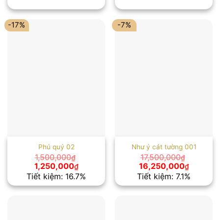
1,100,000₫.
là:
900,000₫.
-17%
-7%
Phú quý 02
Như ý cát tường 001
1,500,000
17,500,000
₫
₫
Giá
Giá
Giá
Giá
1,250,000
16,250,000
₫
₫
gốc
hiện
gốc
hiện
Tiết kiệm: 16.7%
Tiết kiệm: 7.1%
là:
tại
là:
tại
1,500,000₫.
là:
17,500,000₫.
là:
1,250,000₫.
16,250,