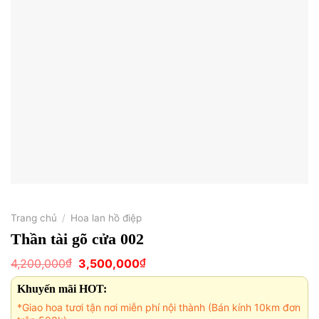
Trang chủ
/
Hoa lan hồ điệp
Thần tài gõ cửa 002
Giá
Giá
₫
₫
4,200,000
3,500,000
gốc
hiện
là:
tại
Khuyến mãi HOT:
4,200,000₫.
là:
3,500,000₫.
*Giao hoa tươi tận nơi miễn phí nội thành (Bán kính 10km đơn