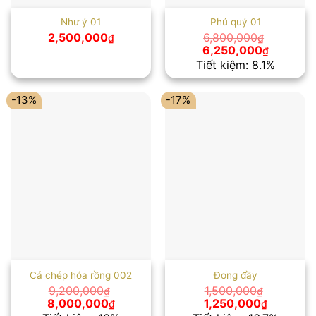
Như ý 01
Phú quý 01
2,500,000
6,800,000
₫
₫
Giá
Giá
6,250,000
₫
gốc
hiện
Tiết kiệm: 8.1%
là:
tại
6,800,000₫.
là:
6,250,00
-13%
-17%
Cá chép hóa rồng 002
Đong đầy
9,200,000
1,500,000
₫
₫
Giá
Giá
Giá
Giá
8,000,000
1,250,000
₫
₫
gốc
hiện
gốc
hiện