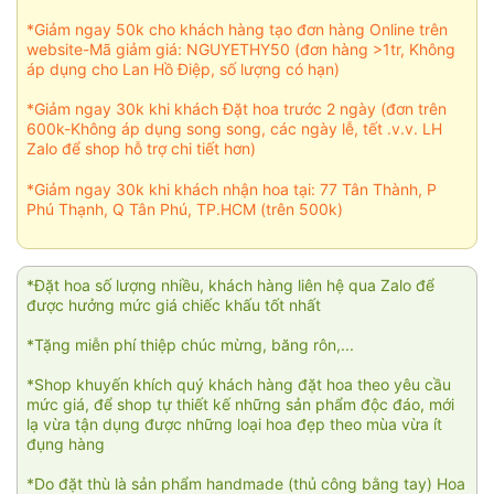
*Giảm ngay 50k cho khách hàng tạo đơn hàng Online trên
website-Mã giảm giá: NGUYETHY50 (đơn hàng >1tr, Không
áp dụng cho Lan Hồ Điệp, số lượng có hạn)
*Giảm ngay 30k khi khách Đặt hoa trước 2 ngày (đơn trên
600k-Không áp dụng song song, các ngày lễ, tết .v.v. LH
Zalo để shop hỗ trợ chi tiết hơn)
*Giảm ngay 30k khi khách nhận hoa tại: 77 Tân Thành, P
Phú Thạnh, Q Tân Phú, TP.HCM (trên 500k)
*Đặt hoa số lượng nhiều, khách hàng liên hệ qua Zalo để
được hưởng mức giá chiếc khấu tốt nhất
*Tặng miễn phí thiệp chúc mừng, băng rôn,...
*Shop khuyến khích quý khách hàng đặt hoa theo yêu cầu
mức giá, để shop tự thiết kế những sản phẩm độc đáo, mới
lạ vừa tận dụng được những loại hoa đẹp theo mùa vừa ít
đụng hàng
*Do đặt thù là sản phẩm handmade (thủ công bằng tay) Hoa