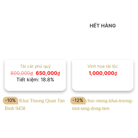
HẾT HÀNG
Tài cát phú quý
Vinh hoa tài lộc
Giá
Giá
800,000
650,000
1,000,000
₫
₫
₫
gốc
hiện
Tiết kiệm: 18.8%
là:
tại
800,000₫.
là:
650,000₫.
-10%
-12%