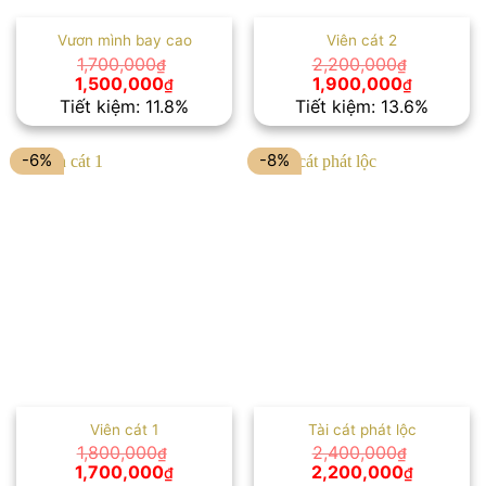
Vươn mình bay cao
Viên cát 2
1,700,000
2,200,000
₫
₫
Giá
Giá
Giá
Giá
1,500,000
1,900,000
₫
₫
gốc
hiện
gốc
hiện
Tiết kiệm: 11.8%
Tiết kiệm: 13.6%
là:
tại
là:
tại
1,700,000₫.
là:
2,200,000₫.
là:
1,500,000₫.
1,900,00
-6%
-8%
Viên cát 1
Tài cát phát lộc
1,800,000
2,400,000
₫
₫
Giá
Giá
Giá
Giá
1,700,000
2,200,000
₫
₫