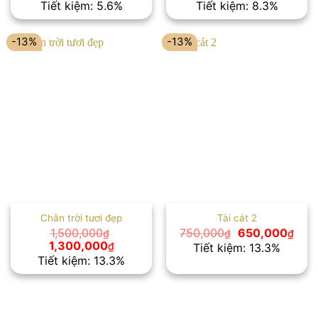
gốc
hiện
gốc
hiện
Tiết kiệm: 5.6%
Tiết kiệm: 8.3%
là:
tại
là:
tại
1,800,000₫.
là:
2,400,000₫.
là:
1,700,000₫.
2,200,00
-13%
-13%
Chân trời tươi đẹp
Tài cát 2
Giá
Giá
1,500,000
750,000
650,000
₫
₫
₫
gốc
hiện
Giá
Giá
1,300,000
₫
Tiết kiệm: 13.3%
là:
tại
gốc
hiện
Tiết kiệm: 13.3%
750,000₫.
là:
là:
tại
650,
1,500,000₫.
là:
1,300,000₫.