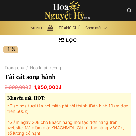
Skip
to
content
TRANG CHỦ
Chọn mẫu
MENU
LỌC
-11%
Trang chủ
/
Hoa khai trương
Tài cát song hành
Giá
Giá
₫
₫
2,200,000
1,950,000
gốc
hiện
là:
tại
Khuyến mãi HOT:
2,200,000₫.
là:
1,950,000₫.
*Giao hoa tươi tận nơi miễn phí nội thành (Bán kính 10km đơn
trên 500k)
*Giảm ngay 20k cho khách hàng mới tạo đơn hàng trên
website-Mã giảm giá: KHACHMOI (Giá trị đơn hàng >600k,
số lượng có hạn)