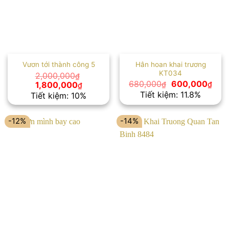
Hân hoan khai trương
Vươn tới thành công 5
KT034
2,000,000
₫
Giá
Giá
Giá
Giá
680,000
600,000
1,800,000
₫
₫
₫
gốc
hiện
gốc
hiện
Tiết kiệm: 11.8%
Tiết kiệm: 10%
là:
tại
là:
tại
680,000₫.
là:
2,000,000₫.
là:
600
1,800,000₫.
-12%
-14%