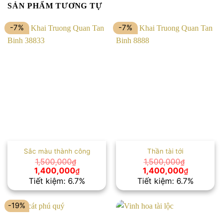
SẢN PHẨM TƯƠNG TỰ
-7%
-7%
Sắc màu thành công
Thần tài tới
1,500,000
1,500,000
₫
₫
Giá
Giá
Giá
Giá
1,400,000
1,400,000
₫
₫
gốc
hiện
gốc
hiện
Tiết kiệm: 6.7%
Tiết kiệm: 6.7%
là:
tại
là:
tại
1,500,000₫.
là:
1,500,000₫.
là:
1,400,000₫.
1,400,00
-19%