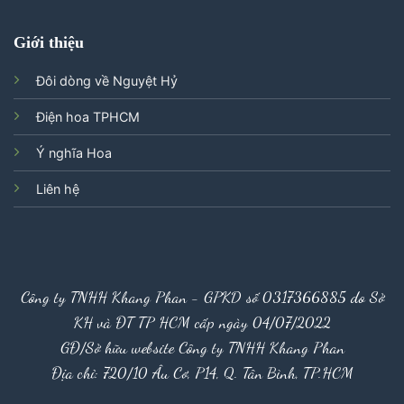
Giới thiệu
Đôi dòng về Nguyệt Hỷ
Điện hoa TPHCM
Ý nghĩa Hoa
Liên hệ
Công ty TNHH Khang Phan - GPKD số 0317366885 do Sở
KH và ĐT TP HCM cấp ngày 04/07/2022
GĐ/Sở hữu website Công ty TNHH Khang Phan
Địa chỉ: 720/10 Âu Cơ, P14, Q. Tân Bình, TP.HCM