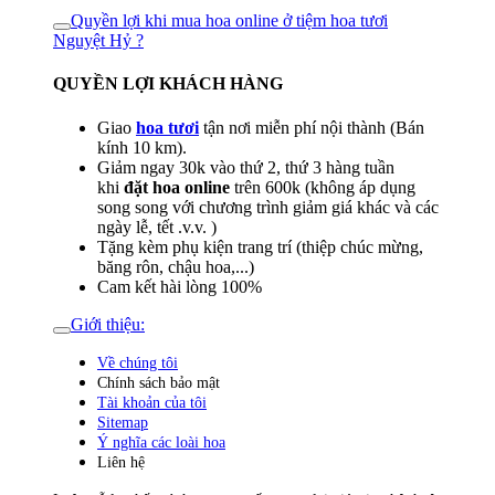
Quyền lợi khi mua hoa online ở tiệm hoa tươi
Nguyệt Hỷ ?
QUYỀN LỢI KHÁCH HÀNG
Giao
hoa tươi
tận nơi miễn phí nội thành (Bán
kính 10 km).
Giảm ngay 30k vào thứ 2, thứ 3 hàng tuần
khi
đặt hoa online
trên 600k (không áp dụng
song song với chương trình giảm giá khác và các
ngày lễ, tết .v.v. )
Tặng kèm phụ kiện trang trí (thiệp chúc mừng,
băng rôn, chậu hoa,...)
Cam kết hài lòng 100%
Giới thiệu:
Về chúng tôi
Chính sách bảo mật
Tài khoản của tôi
Sitemap
Ý nghĩa các loài hoa
Liên hệ