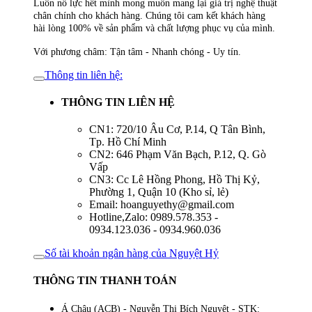
Luôn nỗ lực hết mình mong muốn mang lại giá trị nghệ thuật
chân chính cho khách hàng. Chúng tôi cam kết khách hàng
hài lòng 100% về sản phẩm và chất lượng phục vụ của mình.
Với phương châm: Tận tâm - Nhanh chóng - Uy tín.
Thông tin liên hệ:
THÔNG TIN LIÊN HỆ
CN1: 720/10 Âu Cơ, P.14, Q Tân Bình,
Tp. Hồ Chí Minh
CN2: 646 Phạm Văn Bạch, P.12, Q. Gò
Vấp
CN3: Cc Lê Hồng Phong, Hồ Thị Kỷ,
Phường 1, Quận 10 (Kho sỉ, lẻ)
Email: hoanguyethy@gmail.com
Hotline,Zalo: 0989.578.353 -
0934.123.036 - 0934.960.036
Số tài khoản ngân hàng của Nguyệt Hỷ
THÔNG TIN THANH TOÁN
Á Châu (ACB) - Nguyễn Thị Bích Nguyệt - STK: