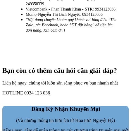
249358339.
Vietcombank - Phan Thanh Khan - STK: 9934123036.
Momo-Nguyễn Thị Bích Nguyệt: 0934123036
*Nội dung chuyển khoản quý khách vui lòng điền "Tên
Zalo, tên Facebook, hoặc SĐT đặt hàng" để tiện lên
đơn hàng. Xin cảm ơn !
Bạn còn có thêm câu hỏi cần giải đáp?
Liên hệ ngay, chúng tôi luôn sẳn sàng phục vụ bạn nhanh nhất
HOTLINE 0934 123 036
Đăng Ký Nhận Khuyến Mại
(Và những thông tin hữu ích từ Hoa tươi Nguyệt Hỷ)
Bấm Quan Tâm để nhận thông tin các chương trình khuyến mãi mới