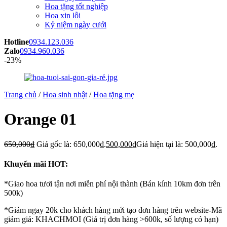
Hoa tặng tốt nghiệp
Hoa xin lỗi
Kỷ niệm ngày cưới
Hotline
0934.123.036
Zalo
0934.960.036
-23%
Trang chủ
/
Hoa sinh nhật
/
Hoa tặng mẹ
Orange 01
650,000
₫
Giá gốc là: 650,000₫.
500,000
₫
Giá hiện tại là: 500,000₫.
Khuyến mãi HOT:
*Giao hoa tươi tận nơi miễn phí nội thành (Bán kính 10km đơn trên
500k)
*Giảm ngay 20k cho khách hàng mới tạo đơn hàng trên website-Mã
giảm giá: KHACHMOI (Giá trị đơn hàng >600k, số lượng có hạn)