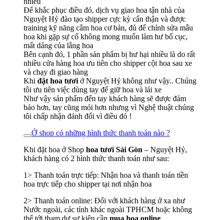
nhiều
Để khắc phục điều đó, dịch vụ giao hoa tận nhà của
Nguyệt Hỷ đào tạo shipper cực kỳ cẩn thận và được
training kỹ năng cắm hoa cơ bản, đủ để chỉnh sửa mẫu
hoa khi gặp sự cố không mong muốn làm hư bố cục,
mất dáng của lẵng hoa
Bên cạnh đó, 1 phần sản phẩm bị hư hại nhiều là do rất
nhiều cửa hàng hoa ưu tiên cho shipper cột hoa sau xe
và chạy đi giao hàng
Khi
đặt hoa tươi
ở Nguyệt Hỷ không như vậy.. Chúng
tôi ưu tiên việc dùng tay để giữ hoa và lái xe
Như vậy sản phẩm đến tay khách hàng sẽ được đảm
bảo hơn, tay cũng mỏi hơn nhưng vì Nghệ thuật chúng
tôi chấp nhận đánh đổi vì điều đó !
Ở shop có những hình thức thanh toán nào ?
Khi đặt hoa ở Shop
hoa tươi Sài Gòn
– Nguyệt Hỷ,
khách hàng có 2 hình thức thanh toán như sau:
1> Thanh toán trực tiếp: Nhận hoa và thanh toán tiền
hoa trực tiếp cho shipper tại nơi nhận hoa
2> Thanh toán online: Đối với khách hàng ở xa như
Nước ngoài, các tỉnh khác ngoài TPHCM hoặc không
thể tới tham dự sự kiện cần
mua hoa online