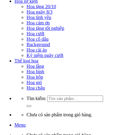
Hoa sự kiện
Hoa tặng 20/10
Hoa ngày 8/3
Hoa tình yêu
Hoa cảm ơn
Hoa tặng tốt nghiệp
Hoa cưới
Hoa cô dâu
Background
Hoa cài áo
Kỷ niệm ngày cưới
Thể loại hoa
Hoa lẵng
Hoa bình
Hoa hộp
Hoa giỏ
Hoa chậu
Tìm kiếm:
Chưa có sản phẩm trong giỏ hàng.
Menu