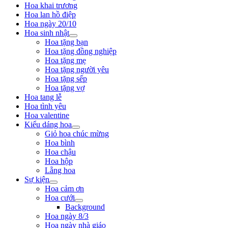
Hoa khai trương
Hoa lan hồ điệp
Hoa ngày 20/10
Hoa sinh nhật
Hoa tặng bạn
Hoa tặng đồng nghiệp
Hoa tặng mẹ
Hoa tặng người yêu
Hoa tặng sếp
Hoa tặng vợ
Hoa tang lễ
Hoa tình yêu
Hoa valentine
Kiểu dáng hoa
Giỏ hoa chúc mừng
Hoa bình
Hoa chậu
Hoa hộp
Lẵng hoa
Sự kiện
Hoa cảm ơn
Hoa cưới
Background
Hoa ngày 8/3
Hoa ngày nhà giáo