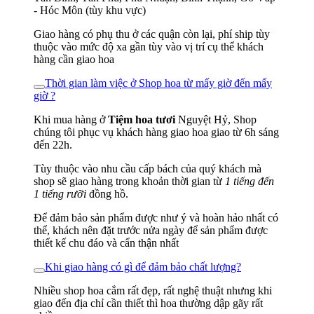
- Hóc Môn (tùy khu vực)
Giao hàng có phụ thu ở các quận còn lại, phí ship tùy
thuộc vào mức độ xa gần tùy vào vị trí cụ thể khách
hàng cần giao hoa
Thời gian làm việc ở Shop hoa từ mấy giờ đến mấy
giờ ?
Khi mua hàng ở
Tiệm hoa tươi
Nguyệt Hỷ, Shop
chúng tôi phục vụ khách hàng giao hoa giao từ 6h sáng
đến 22h.
Tùy thuộc vào nhu cầu cấp bách của quý khách mà
shop sẽ giao hàng trong khoản thời gian từ
1 tiếng đến
1 tiếng rưỡi
đồng hồ.
Để đảm bảo sản phẩm được như ý và hoàn hảo nhất có
thể, khách nên đặt trước nửa ngày để sản phẩm được
thiết kế chu đáo và cẩn thận nhất
Khi giao hàng có gì để đảm bảo chất lượng?
Nhiều shop hoa cắm rất đẹp, rất nghệ thuật nhưng khi
giao đến địa chỉ cần thiết thì hoa thường dập gãy rất