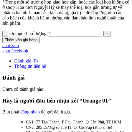
*Trong một số trường hợp giao hoa gấp, hoặc các loại hoa không có
ở shop-Hoa tươi Nguyệt Hỷ sẽ thay thế loại hoa gần tương tự về
phẩm chất như: màu sắc, kiểu dáng, giá trị .. để đáp ứng nhu cầu
cấp bách của khách hàng nhưng vẫn đảm bảo tính nghệ thuật của
sản phẩm
Orange 01 số lượng
Thêm vào giỏ hàng
chat zalo
chat facebook
Đánh giá (0)
Thông tin liên hệ
Đánh giá
Chưa có đánh giá nào.
Hãy là người đầu tiên nhận xét “Orange 01”
Bạn phải
đăng nhập
để gửi đánh giá.
CN1: 77 Tân Thành, P Phú Thạnh, Q Tân Phú, TP.HCM
CN2: 205 Đường số 1, P11, Q. Gò Vấp (Kho sỉ, lẻ)