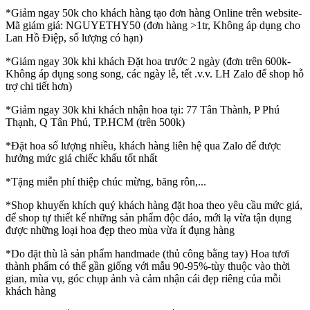
*Giảm ngay 50k cho khách hàng tạo đơn hàng Online trên website-
Mã giảm giá: NGUYETHY50 (đơn hàng >1tr, Không áp dụng cho
Lan Hồ Điệp, số lượng có hạn)
*Giảm ngay 30k khi khách Đặt hoa trước 2 ngày (đơn trên 600k-
Không áp dụng song song, các ngày lễ, tết .v.v. LH Zalo để shop hỗ
trợ chi tiết hơn)
*Giảm ngay 30k khi khách nhận hoa tại: 77 Tân Thành, P Phú
Thạnh, Q Tân Phú, TP.HCM (trên 500k)
*Đặt hoa số lượng nhiều, khách hàng liên hệ qua Zalo để được
hưởng mức giá chiếc khấu tốt nhất
*Tặng miễn phí thiệp chúc mừng, băng rôn,...
*Shop khuyến khích quý khách hàng đặt hoa theo yêu cầu mức giá,
để shop tự thiết kế những sản phẩm độc đáo, mới lạ vừa tận dụng
được những loại hoa đẹp theo mùa vừa ít đụng hàng
*Do đặt thù là sản phẩm handmade (thủ công bằng tay) Hoa tươi
thành phẩm có thể gần giống với mẫu 90-95%-tùy thuộc vào thời
gian, mùa vụ, góc chụp ảnh và cảm nhận cái đẹp riêng của mỗi
khách hàng