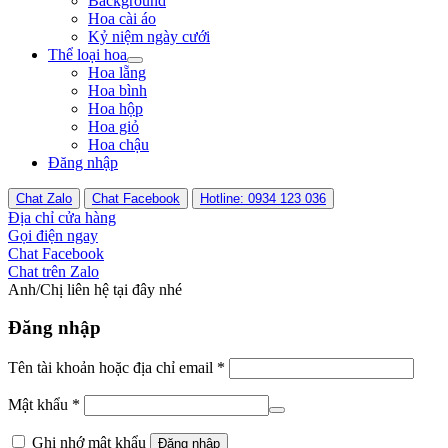
Background
Hoa cài áo
Kỷ niệm ngày cưới
Thể loại hoa
Hoa lẵng
Hoa bình
Hoa hộp
Hoa giỏ
Hoa chậu
Đăng nhập
Chat Zalo
Chat Facebook
Hotline: 0934 123 036
Địa chỉ cửa hàng
Gọi điện ngay
Chat Facebook
Chat trên Zalo
Anh/Chị liên hệ tại đây nhé
Đăng nhập
Tên tài khoản hoặc địa chỉ email
*
Mật khẩu
*
Ghi nhớ mật khẩu
Đăng nhập