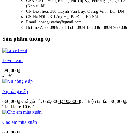
CN3: Cc Lê Hồng Phong, Hồ Thị Kỷ, Phường 1, Quận 10
(Kho sỉ, lẻ)
CN Biên hòa: 380 Huỳnh Văn Luỹ, Quang Vinh, BH, ĐN
CN Hà Nội: 2K Láng Hạ, Ba Đình Hà Nội.
Email: hoanguyethy@gmail.com
Hotline,Zalo: 0989.578.353 - 0934.123.036 - 0934.960.036
Sản phẩm tương tự
Love heart
580,000
₫
-11%
Nụ hồng e ấp
660,000
₫
Giá gốc là: 660,000₫.
590,000
₫
Giá hiện tại là: 590,000₫.
Tiết kiệm: 10.6%
Cho em mùa xuân
650,000
₫