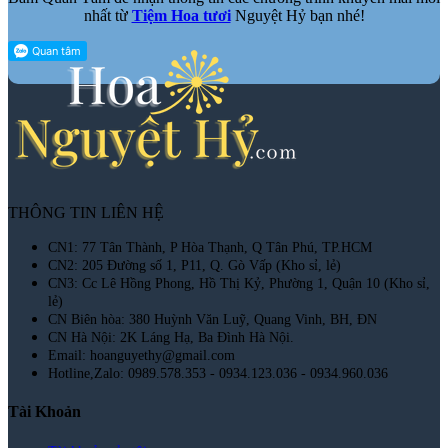
nhất từ
Tiệm Hoa tươi
Nguyệt Hỷ bạn nhé!
THÔNG TIN LIÊN HỆ
CN1: 77 Tân Thành, P Hòa Thạnh, Q Tân Phú, TP.HCM
CN2: 205 Đường số 1, P11, Q. Gò Vấp (Kho sỉ, lẻ)
CN3: Cc Lê Hồng Phong, Hồ Thị Kỷ, Phường 1, Quận 10 (Kho sỉ,
lẻ)
CN Biên hòa: 380 Huỳnh Văn Luỹ, Quang Vinh, BH, ĐN
CN Hà Nội: 2K Láng Hạ, Ba Đình Hà Nội.
Email: hoanguyethy@gmail.com
Hotline,Zalo: 0989.578.353 - 0934.123.036 - 0934.960.036
Tài Khoản