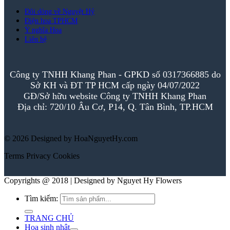
Đôi dòng về Nguyệt Hỷ
Điện hoa TPHCM
Ý nghĩa Hoa
Liên hệ
Công ty TNHH Khang Phan - GPKD số 0317366885 do
Sở KH và ĐT TP HCM cấp ngày 04/07/2022
GĐ/Sở hữu website Công ty TNHH Khang Phan
Địa chỉ: 720/10 Âu Cơ, P14, Q. Tân Bình, TP.HCM
© 2026 Designed by HoaNguyetHy.com
Terms
Privacy
Cookies
Copyrights @ 2018 | Designed by Nguyet Hy Flowers
Tìm kiếm:
TRANG CHỦ
Hoa sinh nhật