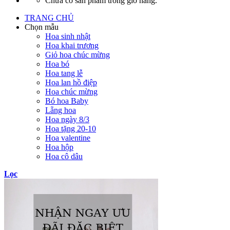
Chưa có sản phẩm trong giỏ hàng.
TRANG CHỦ
Chọn mẫu
Hoa sinh nhật
Hoa khai trương
Giỏ hoa chúc mừng
Hoa bó
Hoa tang lễ
Hoa lan hồ điệp
Hoa chúc mừng
Bó hoa Baby
Lẵng hoa
Hoa ngày 8/3
Hoa tặng 20-10
Hoa valentine
Hoa hộp
Hoa cô dâu
Lọc