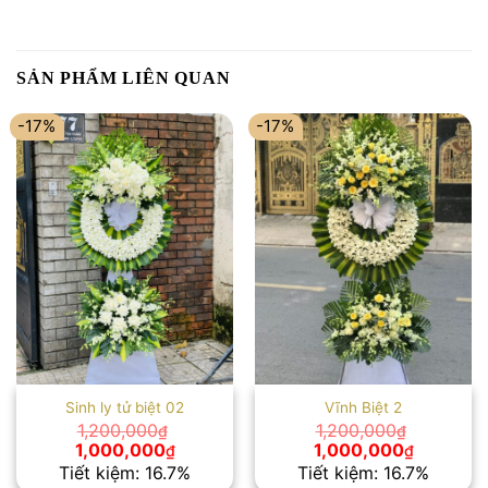
SẢN PHẨM LIÊN QUAN
-17%
-17%
Sinh ly tử biệt 02
Vĩnh Biệt 2
1,200,000
1,200,000
₫
₫
Giá
Giá
Giá
Giá
1,000,000
1,000,000
₫
₫
gốc
hiện
gốc
hiện
Tiết kiệm: 16.7%
Tiết kiệm: 16.7%
là:
tại
là:
tại