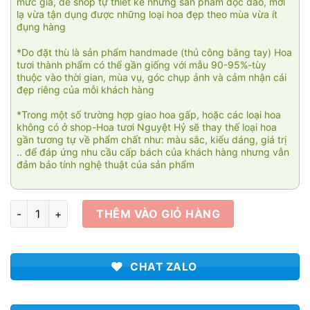
mức giá, để shop tự thiết kế những sản phẩm độc đáo, mới
lạ vừa tận dụng được những loại hoa đẹp theo mùa vừa ít
đụng hàng
*Do đặt thù là sản phẩm handmade (thủ công bằng tay) Hoa
tươi thành phẩm có thể gần giống với mẫu 90-95%-tùy
thuộc vào thời gian, mùa vụ, góc chụp ảnh và cảm nhận cái
đẹp riêng của mỗi khách hàng
*Trong một số trường hợp giao hoa gấp, hoặc các loại hoa
không có ở shop-Hoa tươi Nguyệt Hỷ sẽ thay thế loại hoa
gần tương tự về phẩm chất như: màu sắc, kiểu dáng, giá trị
.. để đáp ứng nhu cầu cấp bách của khách hàng nhưng vẫn
đảm bảo tính nghệ thuật của sản phẩm
Lặng thầm 04 số lượng
THÊM VÀO GIỎ HÀNG
CHAT ZALO