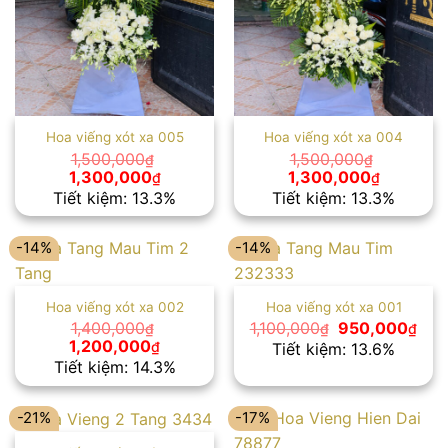
Hoa viếng xót xa 005
Hoa viếng xót xa 004
1,500,000
1,500,000
₫
₫
Giá
Giá
Giá
Giá
1,300,000
1,300,000
₫
₫
gốc
hiện
gốc
hiện
Tiết kiệm: 13.3%
Tiết kiệm: 13.3%
là:
tại
là:
tại
1,500,000₫.
là:
1,500,000₫.
là:
1,300,000₫.
1,300,00
-14%
-14%
Hoa viếng xót xa 002
Hoa viếng xót xa 001
Giá
Giá
1,400,000
1,100,000
950,000
₫
₫
₫
gốc
hiện
Giá
Giá
1,200,000
₫
Tiết kiệm: 13.6%
là:
tại
gốc
hiện
Tiết kiệm: 14.3%
1,100,000₫.
là:
là:
tại
950
1,400,000₫.
là:
1,200,000₫.
-21%
-17%