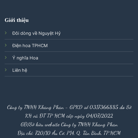
Giới thiệu
Đôi dòng về Nguyệt Hỷ
Điện hoa TPHCM
Ý nghĩa Hoa
Liên hệ
Công ty TNHH Khang Phan - GPKD số 0317366885 do Sở
KH và ĐT TP HCM cấp ngày 04/07/2022
GĐ/Sở hữu website Công ty TNHH Khang Phan
Địa chỉ: 720/10 Âu Cơ, P14, Q. Tân Bình, TP.HCM