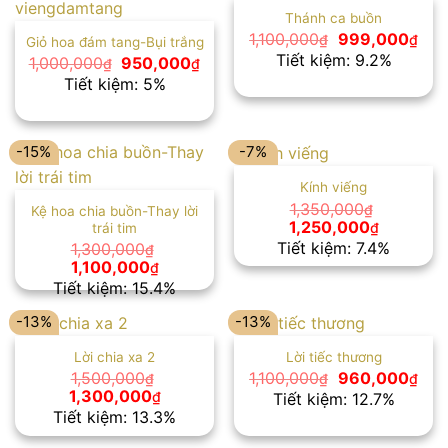
Thánh ca buồn
Giá
Giá
1,100,000
999,000
₫
₫
Giỏ hoa đám tang-Bụi trắng
gốc
hiện
Tiết kiệm: 9.2%
Giá
Giá
1,000,000
950,000
₫
₫
là:
tại
gốc
hiện
Tiết kiệm: 5%
1,100,000₫.
là:
là:
tại
999
1,000,000₫.
là:
950,000₫.
-15%
-7%
Kính viếng
1,350,000
₫
Kệ hoa chia buồn-Thay lời
Giá
Giá
1,250,000
₫
trái tim
gốc
hiện
Tiết kiệm: 7.4%
1,300,000
₫
là:
tại
Giá
Giá
1,100,000
₫
1,350,000₫.
là:
gốc
hiện
Tiết kiệm: 15.4%
1,250,00
là:
tại
1,300,000₫.
là:
-13%
-13%
1,100,000₫.
Lời chia xa 2
Lời tiếc thương
Giá
Giá
1,500,000
1,100,000
960,000
₫
₫
₫
gốc
hiện
Giá
Giá
1,300,000
₫
Tiết kiệm: 12.7%
là:
tại
gốc
hiện
Tiết kiệm: 13.3%
1,100,000₫.
là:
là:
tại
960
1,500,000₫.
là: