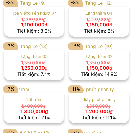
-8%
-8%
Hoa viếng tiễn người 04
Lặng thầm 04
1,200,000
1,250,000
₫
₫
Giá
Giá
Giá
Giá
1,100,000
1,150,000
₫
₫
gốc
hiện
gốc
hiện
Tiết kiệm: 8.3%
Tiết kiệm: 8%
là:
tại
là:
tại
1,200,000₫.
là:
1,250,000₫.
là:
1,100,000₫.
1,150,000
-7%
-15%
Lặng thầm 05
Lặng thầm 02
1,350,000
1,350,000
₫
₫
Giá
Giá
Giá
Giá
1,250,000
1,150,000
₫
₫
gốc
hiện
gốc
hiện
Tiết kiệm: 7.4%
Tiết kiệm: 14.8%
là:
tại
là:
tại
1,350,000₫.
là:
1,350,000₫.
là:
1,250,000₫.
1,150,000
-7%
-11%
Nốt trầm
Giây phút phân ly
1,400,000
1,350,000
₫
₫
Giá
Giá
Giá
Giá
1,300,000
1,200,000
₫
₫
gốc
hiện
gốc
hiện
Tiết kiệm: 7.1%
Tiết kiệm: 11.1%
là:
tại
là:
tại
1,400,000₫.
là:
1,350,000₫.
là:
1,300,000₫.
1,200,00
-7%
-7%