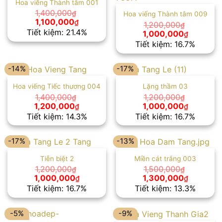
Hoa viếng Thành tâm 001
1,400,000
₫
Hoa viếng Thành tâm 009
Giá
Giá
1,100,000
₫
1,200,000
₫
gốc
hiện
Tiết kiệm: 21.4%
Giá
Giá
1,000,000
₫
là:
tại
gốc
hiện
Tiết kiệm: 16.7%
1,400,000₫.
là:
là:
tại
1,100,000₫.
1,200,000₫.
là:
1,000,00
-14%
-17%
Hoa viếng Tiếc thương 004
Lặng thầm 03
1,400,000
1,200,000
₫
₫
Giá
Giá
Giá
Giá
1,200,000
1,000,000
₫
₫
gốc
hiện
gốc
hiện
Tiết kiệm: 14.3%
Tiết kiệm: 16.7%
là:
tại
là:
tại
1,400,000₫.
là:
1,200,000₫.
là:
1,200,000₫.
1,000,00
-17%
-13%
Tiễn biệt 2
Miền cát trắng 003
1,200,000
1,500,000
₫
₫
Giá
Giá
Giá
Giá
1,000,000
1,300,000
₫
₫
gốc
hiện
gốc
hiện
Tiết kiệm: 16.7%
Tiết kiệm: 13.3%
là:
tại
là:
tại
1,200,000₫.
là:
1,500,000₫.
là:
1,000,000₫.
1,300,00
-5%
-9%