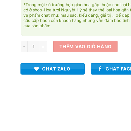
*Trong một số trường hợp giao hoa gấp, hoặc các loại 
có ở shop-Hoa tươi Nguyệt Hỷ sẽ thay thế loại hoa gần 
về phẩm chất như: màu sắc, kiểu dáng, giá trị .. để đáp
cầu cấp bách của khách hàng nhưng vẫn đảm bảo tính 
của sản phẩm
Nụ hồng cho em 003 số lượng
THÊM VÀO GIỎ HÀNG
CHAT ZALO
CHAT FA