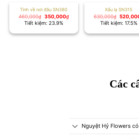
Tình về nơi đâu SN380
Xấu lạ SN315
Giá
Giá
Giá
460,000
350,000
630,000
520,00
₫
₫
₫
gốc
hiện
gốc
Tiết kiệm: 23.9%
Tiết kiệm: 17.5%
là:
tại
là:
460,000₫.
là:
630,000
350,000₫.
Các câ
Nguyệt Hỷ Flowers có 