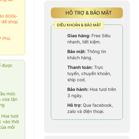
HỖ TRỢ & BẢO MẬT
rên 600k-
o để shop
ĐIỀU KHOẢN & BẢO MẬT
Giao hàng:
Free Siêu
P Phú
nhanh, tiết kiệm.
Bảo mật:
Thông tin
khách hàng.
ể được
Thanh toán:
Trực
tuyến, chuyển khoản,
ship cod.
Bảo hành:
Hoa tươi trên
cầu mức
3 ngày.
ạ vừa tận
àng
Hỗ trợ:
Qua facebook,
zalo và điện thoại.
 Hoa tươi
 vào thời
của mỗi