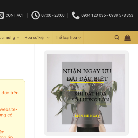
CONTACT
07:00 - 23:00
0934 123 036 - 0989 578 353
húc mừng
Hoa sự kiện
Thể loại hoa
m đơn trên
website-
ợng có
ên
ông áp