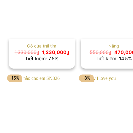
Gõ cửa trái tim
Nắng
Giá
Giá
Giá
1,330,000
1,230,000
550,000
470,00
₫
₫
₫
gốc
hiện
gốc
Tiết kiệm: 7.5%
Tiết kiệm: 14.5%
là:
tại
là:
1,330,000₫.
là:
550,000
1,230,000₫.
-15%
-8%