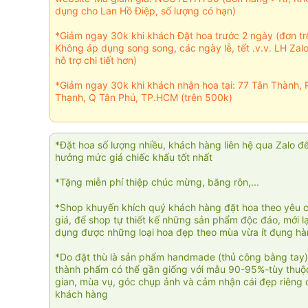
dụng cho Lan Hồ Điệp, số lượng có hạn)
*Giảm ngay 30k khi khách Đặt hoa trước 2 ngày (đơn t
Không áp dụng song song, các ngày lễ, tết .v.v. LH Zal
hỗ trợ chi tiết hơn)
*Giảm ngay 30k khi khách nhận hoa tại: 77 Tân Thành, 
Thạnh, Q Tân Phú, TP.HCM (trên 500k)
*Đặt hoa số lượng nhiều, khách hàng liên hệ qua Zalo đ
hưởng mức giá chiếc khấu tốt nhất
*Tặng miễn phí thiệp chúc mừng, băng rôn,...
*Shop khuyến khích quý khách hàng đặt hoa theo yêu 
giá, để shop tự thiết kế những sản phẩm độc đáo, mới l
dụng được những loại hoa đẹp theo mùa vừa ít đụng h
*Do đặt thù là sản phẩm handmade (thủ công bằng tay)
thành phẩm có thể gần giống với mẫu 90-95%-tùy thuộc
gian, mùa vụ, góc chụp ảnh và cảm nhận cái đẹp riêng 
khách hàng