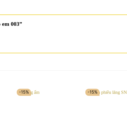
ho em 003”
-15%
-15%