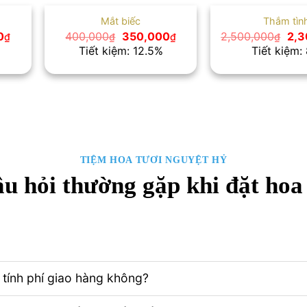
Mắt biếc
Thắm tìn
Giá
Giá
Giá
Giá
0
400,000
350,000
2,500,000
2,3
₫
₫
₫
₫
hiện
gốc
hiện
gốc
Tiết kiệm: 12.5%
Tiết kiệm:
tại
là:
tại
là:
₫.
là:
400,000₫.
là:
2,5
520,000₫.
350,000₫.
TIỆM HOA TƯƠI NGUYỆT HỶ
u hỏi thường gặp khi đặt hoa
tính phí giao hàng không?