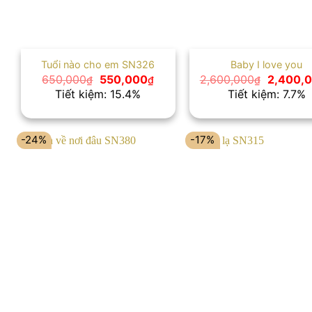
Tuổi nào cho em SN326
Baby I love you
Giá
Giá
Giá
650,000
550,000
2,600,000
2,400,
₫
₫
₫
gốc
hiện
gốc
Tiết kiệm: 15.4%
Tiết kiệm: 7.7%
là:
tại
là:
650,000₫.
là:
2,600,0
550,000₫.
-24%
-17%