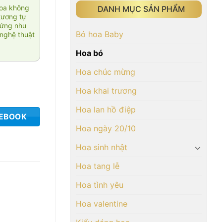
hoa không
DANH MỤC SẢN PHẨM
tương tự
 ứng nhu
Bó hoa Baby
nghệ thuật
Hoa bó
Hoa chúc mừng
Hoa khai trương
Hoa lan hồ điệp
CEBOOK
Hoa ngày 20/10
Hoa sinh nhật
Hoa tang lễ
Hoa tình yêu
Hoa valentine