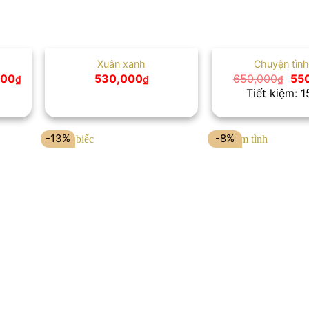
Xuân xanh
Chuyện tình
Giá
Giá
000
530,000
650,000
55
₫
₫
₫
hiện
gố
Tiết kiệm: 
tại
là:
00₫.
là:
650
2,400,000₫.
-13%
-8%