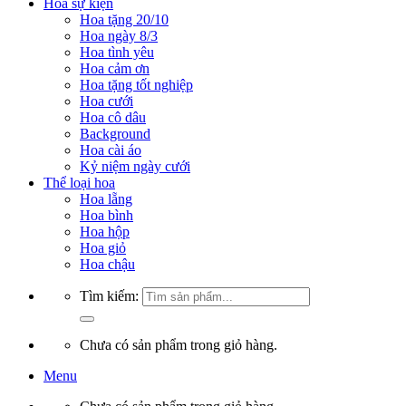
Hoa sự kiện
Hoa tặng 20/10
Hoa ngày 8/3
Hoa tình yêu
Hoa cảm ơn
Hoa tặng tốt nghiệp
Hoa cưới
Hoa cô dâu
Background
Hoa cài áo
Kỷ niệm ngày cưới
Thể loại hoa
Hoa lẵng
Hoa bình
Hoa hộp
Hoa giỏ
Hoa chậu
Tìm kiếm:
Chưa có sản phẩm trong giỏ hàng.
Menu