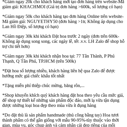
*Giảm ngay 20k cho khách hàng mới tạo đơn hàng trên website-Mã
giảm giá: KHACHMOI (Giá trị đơn hàng >600k, số lượng có hạn)
*Giảm ngay 50k cho khách hàng tạo đơn hàng Online trên website-
Mã giảm giá: NGUYETHY50 (đơn hàng >1tr, Không áp dụng cho
Lan Hồ Điệp, số lượng có hạn)
*Giảm ngay 30k khi khách Đặt hoa trước 2 ngày (đơn trên 600k-
Không áp dụng song song, các ngày lễ, tết .v.v. LH Zalo để shop hỗ
trợ chi tiết hơn)
*Giảm ngay 30k khi khách nhận hoa tại: 77 Tân Thành, P Phú
Thạnh, Q Tân Phú, TP.HCM (trên 500k)
*Đặt hoa số lượng nhiều, khách hàng liên hệ qua Zalo để được
hưởng mức giá chiếc khấu tốt nhất
*Tặng miễn phí thiệp chúc mừng, băng rôn,...
*Shop khuyến khích quý khách hàng đặt hoa theo yêu cầu mức giá,
để shop tự thiết kế những sản phẩm độc đáo, mới lạ vừa tận dụng
được những loại hoa đẹp theo mùa vừa ít đụng hàng
*Do đặt thù là sản phẩm handmade (thủ công bằng tay) Hoa tươi
thành phẩm có thể gần giống với mẫu 90-95%-tùy thuộc vào thời
gian, mùa vụ, góc chụp ảnh và cảm nhận cái đẹp riêng của mỗi