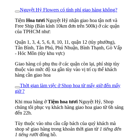
Nguyệt Hỷ Flowers có tính phí giao hàng không?
Tiệm
Hoa tươi
Nguyệt Hỷ nhận giao hoa tận nơi và
Free Ship (Bán kính 10km đơn trên 500k) ở các quận
của TPHCM như:
Quận 1, 3, 4, 5, 6, 8, 10, 11, quận 12 (tùy phường),
Tân Bình, Tân Phú, Phú Nhuận, Bình Thạnh, Gò Vấp
- Hóc Môn (tùy khu vực)
Giao hàng có phụ thu ở các quận còn lại, phí ship tùy
thuộc vào mức độ xa gần tùy vào vị trí cụ thể khách
hàng cần giao hoa
Thời gian làm việc ở Shop hoa từ mấy giờ đến mấy
giờ ?
Khi mua hàng ở
Tiệm hoa tươi
Nguyệt Hỷ, Shop
chúng tôi phục vụ khách hàng giao hoa giao từ 6h sáng
đến 22h.
Tùy thuộc vào nhu cầu cấp bách của quý khách mà
shop sẽ giao hàng trong khoản thời gian từ
1 tiếng đến
1 tiếng rưỡi
đồng hồ.