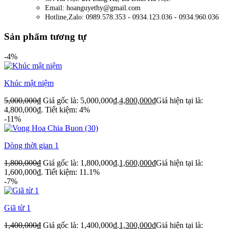
Email: hoanguyethy@gmail.com
Hotline,Zalo: 0989.578.353 - 0934.123.036 - 0934.960.036
Sản phẩm tương tự
-4%
Khúc mật niệm
5,000,000
₫
Giá gốc là: 5,000,000₫.
4,800,000
₫
Giá hiện tại là:
4,800,000₫.
Tiết kiệm: 4%
-11%
Dòng thời gian 1
1,800,000
₫
Giá gốc là: 1,800,000₫.
1,600,000
₫
Giá hiện tại là:
1,600,000₫.
Tiết kiệm: 11.1%
-7%
Giã từ 1
1,400,000
₫
Giá gốc là: 1,400,000₫.
1,300,000
₫
Giá hiện tại là: