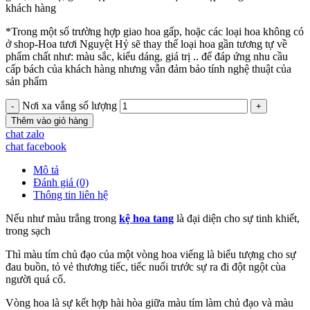
khách hàng
*Trong một số trường hợp giao hoa gấp, hoặc các loại hoa không có
ở shop-Hoa tươi Nguyệt Hỷ sẽ thay thế loại hoa gần tương tự về
phẩm chất như: màu sắc, kiểu dáng, giá trị .. để đáp ứng nhu cầu
cấp bách của khách hàng nhưng vẫn đảm bảo tính nghệ thuật của
sản phẩm
Nơi xa vắng số lượng
Thêm vào giỏ hàng
chat zalo
chat facebook
Mô tả
Đánh giá (0)
Thông tin liên hệ
Nếu như màu trắng trong
kệ hoa tang
là đại diện cho sự tinh khiết,
trong sạch
Thì màu tím chủ đạo của một vòng hoa viếng là biểu tượng cho sự
đau buồn, tỏ vẻ thương tiếc, tiếc nuối trước sự ra đi đột ngột cùa
người quá cố.
Vòng hoa là sự kết hợp hài hòa giữa màu tím làm chủ đạo và màu