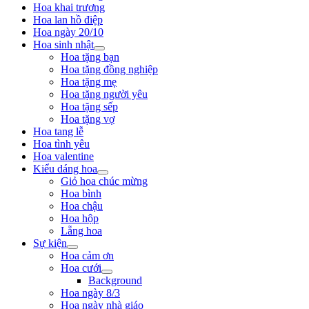
Hoa khai trương
Hoa lan hồ điệp
Hoa ngày 20/10
Hoa sinh nhật
Hoa tặng bạn
Hoa tặng đồng nghiệp
Hoa tặng mẹ
Hoa tặng người yêu
Hoa tặng sếp
Hoa tặng vợ
Hoa tang lễ
Hoa tình yêu
Hoa valentine
Kiểu dáng hoa
Giỏ hoa chúc mừng
Hoa bình
Hoa chậu
Hoa hộp
Lẵng hoa
Sự kiện
Hoa cảm ơn
Hoa cưới
Background
Hoa ngày 8/3
Hoa ngày nhà giáo