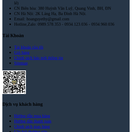
lẻ)
CN Biên hòa: 380 Huỳnh Văn Luỹ, Quang Vinh, BH, ĐN
CN Hà Nội: 2K Láng Hạ, Ba Đình Hà Nội.
Email: hoanguyethy@gmail.com
Hotline,Zalo: 0989.578.353 - 0934.123.036 - 0934.960.036
Tài Khoản
Tài khoản của tôi
Giỏ hàng
Chính sách bảo mật thông tin
Sitemap
Dịch vụ khách hàng
Hướng dẫn mua hàng
Hướng dẫn thanh toán
Chính sách giao hàng
Câu hỏi thường gặp