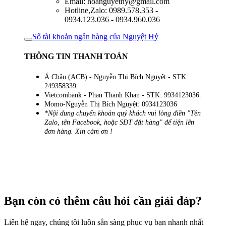
Email: hoanguyethy@gmail.com
Hotline,Zalo: 0989.578.353 -
0934.123.036 - 0934.960.036
Số tài khoản ngân hàng của Nguyệt Hỷ
THÔNG TIN THANH TOÁN
Á Châu (ACB) - Nguyễn Thị Bích Nguyệt - STK:
249358339.
Vietcombank - Phan Thanh Khan - STK: 9934123036.
Momo-Nguyễn Thị Bích Nguyệt: 0934123036
*Nội dung chuyển khoản quý khách vui lòng điền "Tên
Zalo, tên Facebook, hoặc SĐT đặt hàng" để tiện lên
đơn hàng. Xin cảm ơn !
Bạn còn có thêm câu hỏi cần giải đáp?
Liên hệ ngay, chúng tôi luôn sẳn sàng phục vụ bạn nhanh nhất