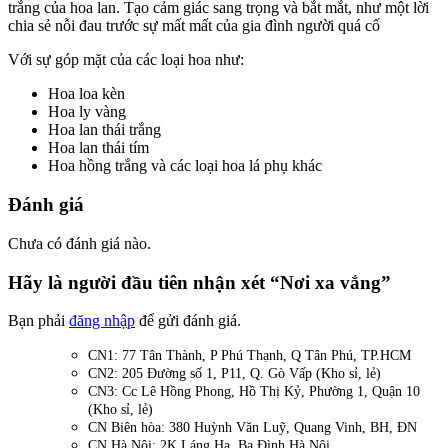
trắng của hoa lan. Tạo cảm giác sang trọng và bắt mắt, như một lời
chia sẻ nỗi đau trước sự mất mất của gia đình người quá cố
Với sự góp mặt của các loại hoa như:
Hoa loa kèn
Hoa ly vàng
Hoa lan thái trắng
Hoa lan thái tím
Hoa hồng trắng và các loại hoa lá phụ khác
Đánh giá
Chưa có đánh giá nào.
Hãy là người đầu tiên nhận xét “Nơi xa vắng”
Bạn phải
đăng nhập
để gửi đánh giá.
CN1: 77 Tân Thành, P Phú Thạnh, Q Tân Phú, TP.HCM
CN2: 205 Đường số 1, P11, Q. Gò Vấp (Kho sỉ, lẻ)
CN3: Cc Lê Hồng Phong, Hồ Thị Kỷ, Phường 1, Quận 10
(Kho sỉ, lẻ)
CN Biên hòa: 380 Huỳnh Văn Luỹ, Quang Vinh, BH, ĐN
CN Hà Nội: 2K Láng Hạ, Ba Đình Hà Nội.