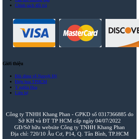
Chính sách đổi trả
Giới thiệu
Đôi dòng về Nguyệt Hỷ
Điện hoa TPHCM
Ý nghĩa Hoa
Liên hệ
Công ty TNHH Khang Phan - GPKD số 0317366885 do
Sở KH và ĐT TP HCM cấp ngày 04/07/2022
GĐ/Sở hữu website Công ty TNHH Khang Phan
Địa chỉ: 720/10 Âu Cơ, P14, Q. Tân Bình, TP.HCM