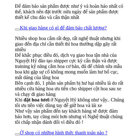
Để đảm bảo sản phẩm được như ý và hoàn hảo nhất có
thể, khách nên đặt trước nửa ngày để sản phẩm được
thiết kế chu đáo và cẩn thận nhất
Khi giao hàng có gì để đảm bảo chất lượng?
Nhiều shop hoa cắm rất đẹp, rất nghệ thuật nhưng khi
giao đến địa chỉ cần thiết thì hoa thường dập gãy rất
nhiều
Để khắc phục điều đó, dịch vụ giao hoa tận nhà của
Nguyệt Hỷ đào tạo shipper cực kỳ cẩn thận và được
training kỹ năng cắm hoa cơ bản, đủ để chỉnh sửa mẫu
hoa khi gặp sự cố không mong muốn làm hư bố cục,
mất dáng của lẵng hoa
Bên cạnh đó, 1 phần sản phẩm bị hư hại nhiều là do rất
nhiều cửa hàng hoa ưu tiên cho shipper cột hoa sau xe
và chạy đi giao hàng
Khi
đặt hoa tươi
ở Nguyệt Hỷ không như vậy.. Chúng
tôi ưu tiên việc dùng tay để giữ hoa và lái xe
Như vậy sản phẩm đến tay khách hàng sẽ được đảm
bảo hơn, tay cũng mỏi hơn nhưng vì Nghệ thuật chúng
tôi chấp nhận đánh đổi vì điều đó !
Ở shop có những hình thức thanh toán nào ?