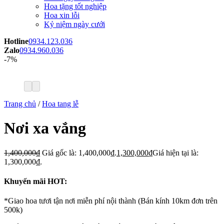
Hoa tặng tốt nghiệp
Hoa xin lỗi
Kỷ niệm ngày cưới
Hotline
0934.123.036
Zalo
0934.960.036
-7%
Trang chủ
/
Hoa tang lễ
Nơi xa vắng
1,400,000
₫
Giá gốc là: 1,400,000₫.
1,300,000
₫
Giá hiện tại là:
1,300,000₫.
Khuyến mãi HOT:
*Giao hoa tươi tận nơi miễn phí nội thành (Bán kính 10km đơn trên
500k)