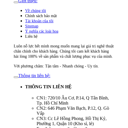
Giới thiệu:
Về chúng tôi
Chính sách bảo mật
Tài khoản của tôi
Sitemap
Ý nghĩa các loài hoa
Liên hệ
Luôn nỗ lực hết mình mong muốn mang lại giá trị nghệ thuật
chân chính cho khách hàng. Chúng tôi cam kết khách hàng
hài lòng 100% về sản phẩm và chất lượng phục vụ của mình.
Với phương châm: Tận tâm - Nhanh chóng - Uy tín.
Thông tin liên hệ:
THÔNG TIN LIÊN HỆ
CN1: 720/10 Âu Cơ, P.14, Q Tân Bình,
Tp. Hồ Chí Minh
CN2: 646 Phạm Văn Bạch, P.12, Q. Gò
Vấp
CN3: Cc Lê Hồng Phong, Hồ Thị Kỷ,
Phường 1, Quận 10 (Kho sỉ, lẻ)