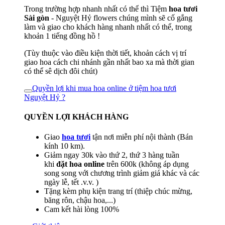
Trong trường hợp nhanh nhất có thể thì Tiệm
hoa tươi
Sài gòn
- Nguyệt Hỷ flowers chúng mình sẽ cố gắng
làm và giao cho khách hàng nhanh nhất có thể, trong
khoản 1 tiếng đồng hồ !
(Tùy thuộc vào điều kiện thời tiết, khoản cách vị trí
giao hoa cách chi nhánh gần nhất bao xa mà thời gian
có thể sê dịch đôi chút)
Quyền lợi khi mua hoa online ở tiệm hoa tươi
Nguyệt Hỷ ?
QUYỀN LỢI KHÁCH HÀNG
Giao
hoa tươi
tận nơi miễn phí nội thành (Bán
kính 10 km).
Giảm ngay 30k vào thứ 2, thứ 3 hàng tuần
khi
đặt hoa online
trên 600k (không áp dụng
song song với chương trình giảm giá khác và các
ngày lễ, tết .v.v. )
Tặng kèm phụ kiện trang trí (thiệp chúc mừng,
băng rôn, chậu hoa,...)
Cam kết hài lòng 100%