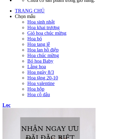
Chưa có sản phẩm trong giỏ hàng.
TRANG CHỦ
Chọn mẫu
Hoa sinh nhật
Hoa khai trương
Giỏ hoa chúc mừng
Hoa bó
Hoa tang lễ
Hoa lan hồ điệp
Hoa chúc mừng
Bó hoa Baby
Lẵng hoa
Hoa ngày 8/3
Hoa tặng 20-10
Hoa valentine
Hoa hộp
Hoa cô dâu
Lọc