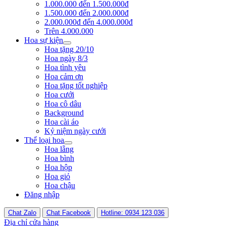
1.000.000 đến 1.500.000đ
1.500.000 đến 2.000.000đ
2.000.000đ đến 4.000.000đ
Trên 4.000.000
Hoa sự kiện
Hoa tặng 20/10
Hoa ngày 8/3
Hoa tình yêu
Hoa cảm ơn
Hoa tặng tốt nghiệp
Hoa cưới
Hoa cô dâu
Background
Hoa cài áo
Kỷ niệm ngày cưới
Thể loại hoa
Hoa lẵng
Hoa bình
Hoa hộp
Hoa giỏ
Hoa chậu
Đăng nhập
Chat Zalo
Chat Facebook
Hotline: 0934 123 036
Địa chỉ cửa hàng