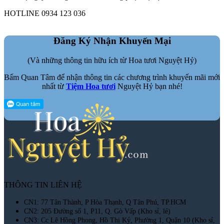
HOTLINE 0934 123 036
Đăng Ký Nhận Khuyến Mại
(Và những thông tin hữu ích từ Hoa tươi Nguyệt Hỷ)
Bấm Quan Tâm để nhận thông tin các chương trình khuyến mãi mới
nhất từ
Tiệm Hoa tươi
Nguyệt Hỷ bạn nhé!
THÔNG TIN LIÊN HỆ
CN1: 77 Tân Thành, P Hòa Thạnh, Q Tân Phú, TP.HCM
CN2: 205 Đường số 1, P11, Q. Gò Vấp (Kho sỉ, lẻ)
CN3: Cc Lê Hồng Phong, Hồ Thị Kỷ, Phường 1, Quận 10 (Kho sỉ,