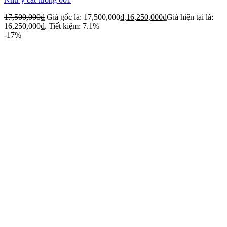
17,500,000
₫
Giá gốc là: 17,500,000₫.
16,250,000
₫
Giá hiện tại là:
16,250,000₫.
Tiết kiệm: 7.1%
-17%