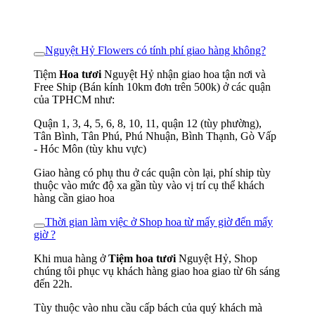
Nguyệt Hỷ Flowers có tính phí giao hàng không?
Tiệm
Hoa tươi
Nguyệt Hỷ nhận giao hoa tận nơi và
Free Ship (Bán kính 10km đơn trên 500k) ở các quận
của TPHCM như:
Quận 1, 3, 4, 5, 6, 8, 10, 11, quận 12 (tùy phường),
Tân Bình, Tân Phú, Phú Nhuận, Bình Thạnh, Gò Vấp
- Hóc Môn (tùy khu vực)
Giao hàng có phụ thu ở các quận còn lại, phí ship tùy
thuộc vào mức độ xa gần tùy vào vị trí cụ thể khách
hàng cần giao hoa
Thời gian làm việc ở Shop hoa từ mấy giờ đến mấy
giờ ?
Khi mua hàng ở
Tiệm hoa tươi
Nguyệt Hỷ, Shop
chúng tôi phục vụ khách hàng giao hoa giao từ 6h sáng
đến 22h.
Tùy thuộc vào nhu cầu cấp bách của quý khách mà