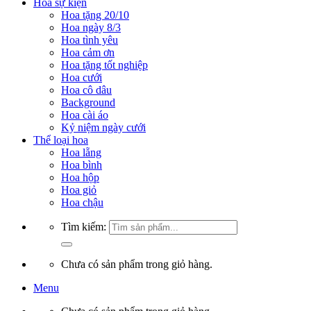
Hoa sự kiện
Hoa tặng 20/10
Hoa ngày 8/3
Hoa tình yêu
Hoa cảm ơn
Hoa tặng tốt nghiệp
Hoa cưới
Hoa cô dâu
Background
Hoa cài áo
Kỷ niệm ngày cưới
Thể loại hoa
Hoa lẵng
Hoa bình
Hoa hộp
Hoa giỏ
Hoa chậu
Tìm kiếm:
Chưa có sản phẩm trong giỏ hàng.
Menu