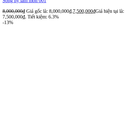
Song hỷ lâm môn 001
8,000,000
₫
Giá gốc là: 8,000,000₫.
7,500,000
₫
Giá hiện tại là:
7,500,000₫.
Tiết kiệm: 6.3%
-13%