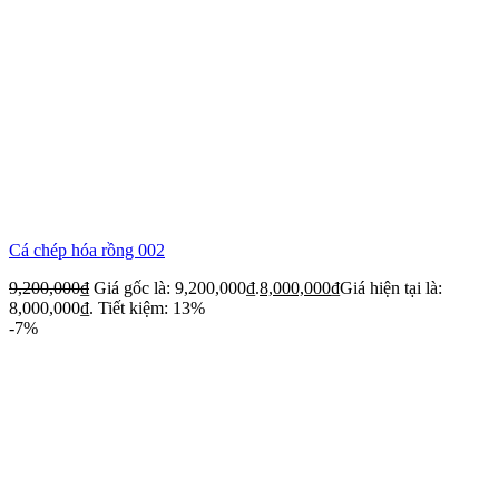
Cá chép hóa rồng 002
9,200,000
₫
Giá gốc là: 9,200,000₫.
8,000,000
₫
Giá hiện tại là:
8,000,000₫.
Tiết kiệm: 13%
-7%