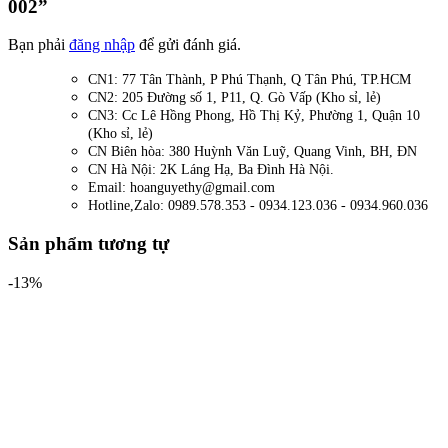
002”
Bạn phải
đăng nhập
để gửi đánh giá.
CN1: 77 Tân Thành, P Phú Thạnh, Q Tân Phú, TP.HCM
CN2: 205 Đường số 1, P11, Q. Gò Vấp (Kho sỉ, lẻ)
CN3: Cc Lê Hồng Phong, Hồ Thị Kỷ, Phường 1, Quận 10
(Kho sỉ, lẻ)
CN Biên hòa: 380 Huỳnh Văn Luỹ, Quang Vinh, BH, ĐN
CN Hà Nội: 2K Láng Hạ, Ba Đình Hà Nội.
Email: hoanguyethy@gmail.com
Hotline,Zalo: 0989.578.353 - 0934.123.036 - 0934.960.036
Sản phẩm tương tự
-13%