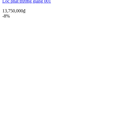
Lộc phát trường giang 001
13,750,000
₫
-8%