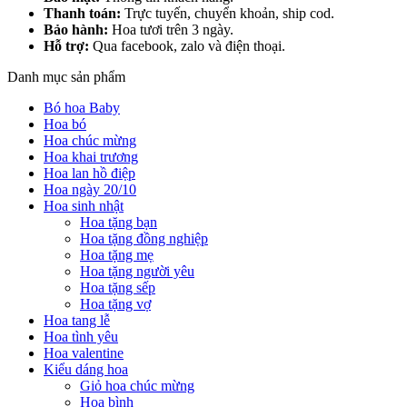
Thanh toán:
Trực tuyến, chuyển khoản, ship cod.
Bảo hành:
Hoa tươi trên 3 ngày.
Hỗ trợ:
Qua facebook, zalo và điện thoại.
Danh mục sản phẩm
Bó hoa Baby
Hoa bó
Hoa chúc mừng
Hoa khai trương
Hoa lan hồ điệp
Hoa ngày 20/10
Hoa sinh nhật
Hoa tặng bạn
Hoa tặng đồng nghiệp
Hoa tặng mẹ
Hoa tặng người yêu
Hoa tặng sếp
Hoa tặng vợ
Hoa tang lễ
Hoa tình yêu
Hoa valentine
Kiểu dáng hoa
Giỏ hoa chúc mừng
Hoa bình