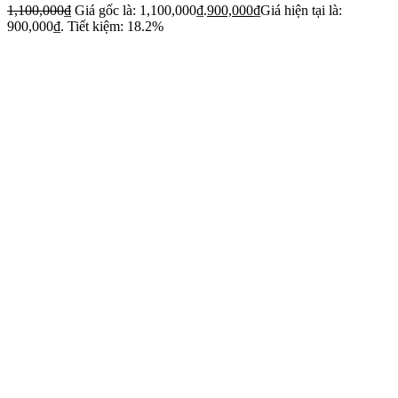
1,100,000
₫
Giá gốc là: 1,100,000₫.
900,000
₫
Giá hiện tại là:
900,000₫.
Tiết kiệm: 18.2%