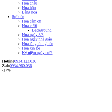
Hoa chậu
Hoa hộp
Lẵng hoa
Sự kiện
Hoa cảm ơn
Hoa cưới
Background
Hoa ngày 8/3
Hoa ngày nhà giáo
Hoa tặng tốt nghiệp
Hoa xin lỗi
Kỷ niệm ngày cưới
Hotline
0934.123.036
Zalo
0934.960.036
-17%