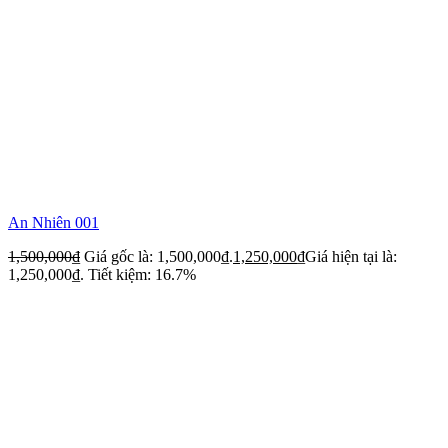
An Nhiên 001
1,500,000
₫
Giá gốc là: 1,500,000₫.
1,250,000
₫
Giá hiện tại là:
1,250,000₫.
Tiết kiệm: 16.7%