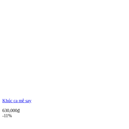
Khúc ca mê say
630,000
₫
-11%