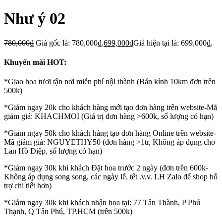
Như ý 02
780,000
₫
Giá gốc là: 780,000₫.
699,000
₫
Giá hiện tại là: 699,000₫.
Khuyến mãi HOT:
*Giao hoa tươi tận nơi miễn phí nội thành (Bán kính 10km đơn trên
500k)
*Giảm ngay 20k cho khách hàng mới tạo đơn hàng trên website-Mã
giảm giá: KHACHMOI (Giá trị đơn hàng >600k, số lượng có hạn)
*Giảm ngay 50k cho khách hàng tạo đơn hàng Online trên website-
Mã giảm giá: NGUYETHY50 (đơn hàng >1tr, Không áp dụng cho
Lan Hồ Điệp, số lượng có hạn)
*Giảm ngay 30k khi khách Đặt hoa trước 2 ngày (đơn trên 600k-
Không áp dụng song song, các ngày lễ, tết .v.v. LH Zalo để shop hỗ
trợ chi tiết hơn)
*Giảm ngay 30k khi khách nhận hoa tại: 77 Tân Thành, P Phú
Thạnh, Q Tân Phú, TP.HCM (trên 500k)