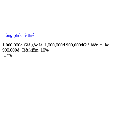
Hồng phúc tề thiên
1,000,000
₫
Giá gốc là: 1,000,000₫.
900,000
₫
Giá hiện tại là:
900,000₫.
Tiết kiệm: 10%
-17%