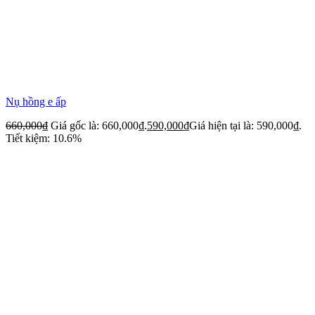
Nụ hồng e ấp
660,000
₫
Giá gốc là: 660,000₫.
590,000
₫
Giá hiện tại là: 590,000₫.
Tiết kiệm: 10.6%