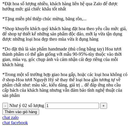
*Đặt hoa số lượng nhiều, khách hàng liên hệ qua Zalo để được
hưởng mức giá chiếc khấu tốt nhất
*Tặng miễn phí thiệp chúc mừng, băng rôn,...
*Shop khuyến khích quý khách hàng đặt hoa theo yêu cầu mức giá,
để shop tự thiết kế những sản phẩm độc đáo, mới lạ vừa tận dụng
được những loại hoa đẹp theo mùa vừa ít đụng hàng
*Do đặt thù là sản phẩm handmade (thủ công bằng tay) Hoa tươi
thành phẩm có thể gần giống với mẫu 90-95%-tùy thuộc vào thời
gian, mùa vụ, góc chụp ảnh và cảm nhận cái đẹp riêng của mỗi
khách hàng
*Trong một số trường hợp giao hoa gấp, hoặc các loại hoa không có
ở shop-Hoa tươi Nguyệt Hỷ sẽ thay thế loại hoa gần tương tự về
phẩm chất như: màu sắc, kiểu dáng, giá trị .. để đáp ứng nhu cầu
cấp bách của khách hàng nhưng vẫn đảm bảo tính nghệ thuật của
sản phẩm
Như ý 02 số lượng
Thêm vào giỏ hàng
chat zalo
chat facebook