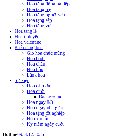
Hoa tặng đồng nghiệp
Hoa tặng mẹ
Hoa tặng người yêu
Hoa tặng sếp
Hoa tặng vợ
Hoa tang lễ
Hoa tình yêu
Hoa valentine
Kiểu dáng hoa
Giỏ hoa chúc mừng
Hoa bình
Hoa chậu
Hoa hộp
Lẵng hoa
Sự kiện
Hoa cảm ơn
Hoa cưới
Background
Hoa ngày 8/3
Hoa ngày nhà giáo
Hoa tặng tốt nghiệp
Hoa xin lỗi
Kỷ niệm ngày cưới
Hotline
0934.123.036