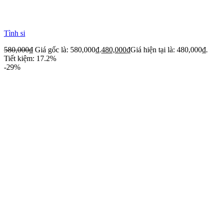
Tình si
580,000
₫
Giá gốc là: 580,000₫.
480,000
₫
Giá hiện tại là: 480,000₫.
Tiết kiệm: 17.2%
-29%