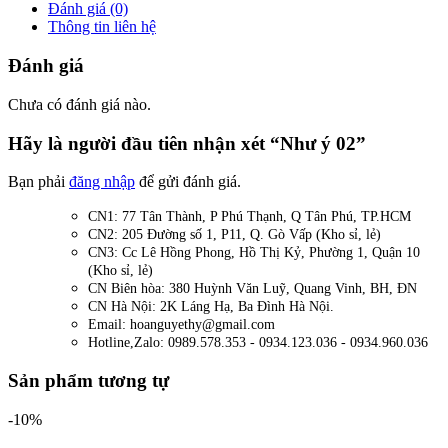
Đánh giá (0)
Thông tin liên hệ
Đánh giá
Chưa có đánh giá nào.
Hãy là người đầu tiên nhận xét “Như ý 02”
Bạn phải
đăng nhập
để gửi đánh giá.
CN1: 77 Tân Thành, P Phú Thạnh, Q Tân Phú, TP.HCM
CN2: 205 Đường số 1, P11, Q. Gò Vấp (Kho sỉ, lẻ)
CN3: Cc Lê Hồng Phong, Hồ Thị Kỷ, Phường 1, Quận 10
(Kho sỉ, lẻ)
CN Biên hòa: 380 Huỳnh Văn Luỹ, Quang Vinh, BH, ĐN
CN Hà Nội: 2K Láng Hạ, Ba Đình Hà Nội.
Email: hoanguyethy@gmail.com
Hotline,Zalo: 0989.578.353 - 0934.123.036 - 0934.960.036
Sản phẩm tương tự
-10%