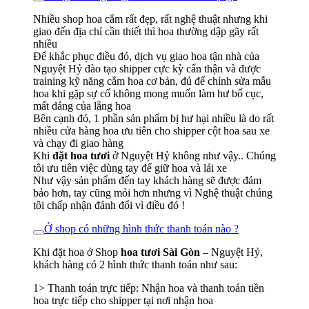
Nhiều shop hoa cắm rất đẹp, rất nghệ thuật nhưng khi
giao đến địa chỉ cần thiết thì hoa thường dập gãy rất
nhiều
Để khắc phục điều đó, dịch vụ giao hoa tận nhà của
Nguyệt Hỷ đào tạo shipper cực kỳ cẩn thận và được
training kỹ năng cắm hoa cơ bản, đủ để chỉnh sửa mẫu
hoa khi gặp sự cố không mong muốn làm hư bố cục,
mất dáng của lẵng hoa
Bên cạnh đó, 1 phần sản phẩm bị hư hại nhiều là do rất
nhiều cửa hàng hoa ưu tiên cho shipper cột hoa sau xe
và chạy đi giao hàng
Khi
đặt hoa tươi
ở Nguyệt Hỷ không như vậy.. Chúng
tôi ưu tiên việc dùng tay để giữ hoa và lái xe
Như vậy sản phẩm đến tay khách hàng sẽ được đảm
bảo hơn, tay cũng mỏi hơn nhưng vì Nghệ thuật chúng
tôi chấp nhận đánh đổi vì điều đó !
Ở shop có những hình thức thanh toán nào ?
Khi đặt hoa ở Shop
hoa tươi Sài Gòn
– Nguyệt Hỷ,
khách hàng có 2 hình thức thanh toán như sau:
1> Thanh toán trực tiếp: Nhận hoa và thanh toán tiền
hoa trực tiếp cho shipper tại nơi nhận hoa