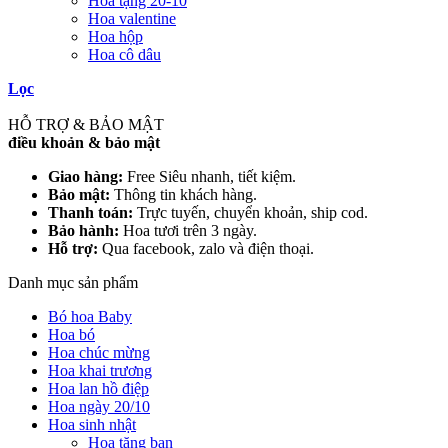
Hoa tặng 20-10
Hoa valentine
Hoa hộp
Hoa cô dâu
Lọc
HỖ TRỢ & BẢO MẬT
điều khoản & bảo mật
Giao hàng:
Free Siêu nhanh, tiết kiệm.
Bảo mật:
Thông tin khách hàng.
Thanh toán:
Trực tuyến, chuyển khoản, ship cod.
Bảo hành:
Hoa tươi trên 3 ngày.
Hỗ trợ:
Qua facebook, zalo và điện thoại.
Danh mục sản phẩm
Bó hoa Baby
Hoa bó
Hoa chúc mừng
Hoa khai trương
Hoa lan hồ điệp
Hoa ngày 20/10
Hoa sinh nhật
Hoa tặng bạn