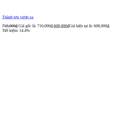
Thành tựu vươn xa
710,000
₫
Giá gốc là: 710,000₫.
608,000
₫
Giá hiện tại là: 608,000₫.
Tiết kiệm: 14.4%