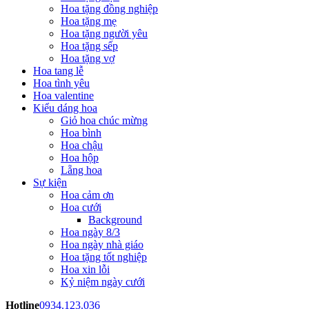
Hoa tặng đồng nghiệp
Hoa tặng mẹ
Hoa tặng người yêu
Hoa tặng sếp
Hoa tặng vợ
Hoa tang lễ
Hoa tình yêu
Hoa valentine
Kiểu dáng hoa
Giỏ hoa chúc mừng
Hoa bình
Hoa chậu
Hoa hộp
Lẵng hoa
Sự kiện
Hoa cảm ơn
Hoa cưới
Background
Hoa ngày 8/3
Hoa ngày nhà giáo
Hoa tặng tốt nghiệp
Hoa xin lỗi
Kỷ niệm ngày cưới
Hotline
0934.123.036