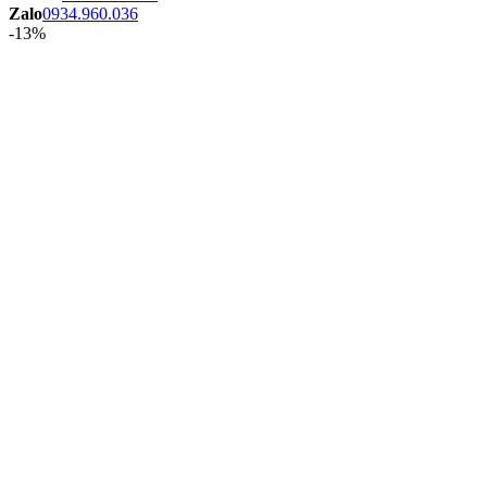
Zalo
0934.960.036
-13%