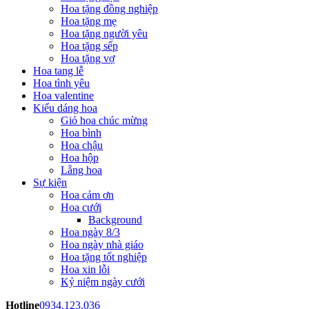
Hoa tặng đồng nghiệp
Hoa tặng mẹ
Hoa tặng người yêu
Hoa tặng sếp
Hoa tặng vợ
Hoa tang lễ
Hoa tình yêu
Hoa valentine
Kiểu dáng hoa
Giỏ hoa chúc mừng
Hoa bình
Hoa chậu
Hoa hộp
Lẵng hoa
Sự kiện
Hoa cảm ơn
Hoa cưới
Background
Hoa ngày 8/3
Hoa ngày nhà giáo
Hoa tặng tốt nghiệp
Hoa xin lỗi
Kỷ niệm ngày cưới
Hotline
0934.123.036