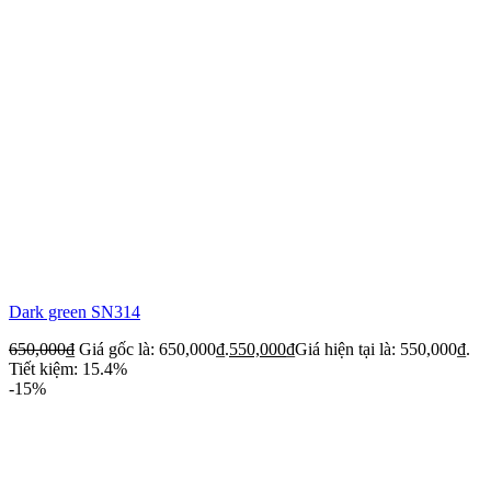
Dark green SN314
650,000
₫
Giá gốc là: 650,000₫.
550,000
₫
Giá hiện tại là: 550,000₫.
Tiết kiệm: 15.4%
-15%