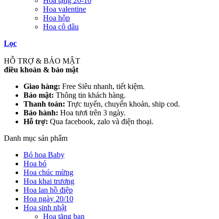
Hoa tặng 20-10
Hoa valentine
Hoa hộp
Hoa cô dâu
Lọc
HỖ TRỢ & BẢO MẬT
điều khoản & bảo mật
Giao hàng:
Free Siêu nhanh, tiết kiệm.
Bảo mật:
Thông tin khách hàng.
Thanh toán:
Trực tuyến, chuyển khoản, ship cod.
Bảo hành:
Hoa tươi trên 3 ngày.
Hỗ trợ:
Qua facebook, zalo và điện thoại.
Danh mục sản phẩm
Bó hoa Baby
Hoa bó
Hoa chúc mừng
Hoa khai trương
Hoa lan hồ điệp
Hoa ngày 20/10
Hoa sinh nhật
Hoa tặng bạn