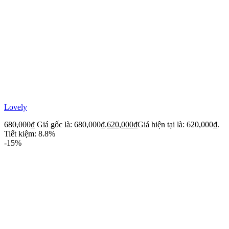
Lovely
680,000
₫
Giá gốc là: 680,000₫.
620,000
₫
Giá hiện tại là: 620,000₫.
Tiết kiệm: 8.8%
-15%