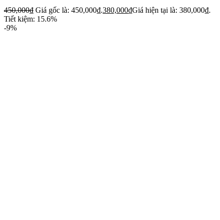
450,000
₫
Giá gốc là: 450,000₫.
380,000
₫
Giá hiện tại là: 380,000₫.
Tiết kiệm: 15.6%
-9%