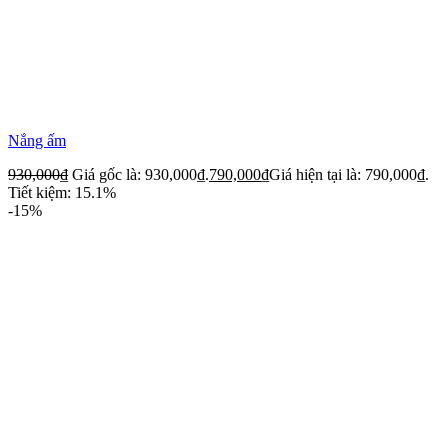
Nắng ấm
930,000
₫
Giá gốc là: 930,000₫.
790,000
₫
Giá hiện tại là: 790,000₫.
Tiết kiệm: 15.1%
-15%