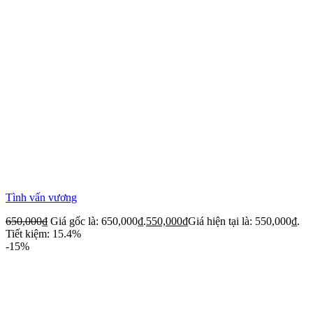
Tình vấn vương
650,000
₫
Giá gốc là: 650,000₫.
550,000
₫
Giá hiện tại là: 550,000₫.
Tiết kiệm: 15.4%
-15%