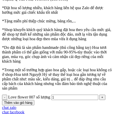
*Đặt hoa số lượng nhiều, khách hàng liên hệ qua Zalo để được
hưởng mức giá chiếc khấu tốt nhất
*Tặng miễn phí thiệp chúc mừng, băng rôn,...
*Shop khuyến khích quý khách hàng đặt hoa theo yêu cầu mức giá,
để shop tự thiết kế những sản phẩm độc đáo, mới lạ vừa tận dụng
được những loại hoa đẹp theo mùa vừa ít đụng hàng
*Do đặt thù là sản phẩm handmade (thủ công bằng tay) Hoa tươi
thành phẩm có thể gần giống với mẫu 90-95%-tùy thuộc vào thời
gian, mùa vụ, góc chụp ảnh và cảm nhận cái đẹp riêng của mỗi
khách hàng
*Trong một số trường hợp giao hoa gấp, hoặc các loại hoa không có
ở shop-Hoa tươi Nguyệt Hỷ sẽ thay thế loại hoa gần tương tự về
phẩm chất như: màu sắc, kiểu dáng, giá trị .. để đáp ứng nhu cầu
cấp bách của khách hàng nhưng vẫn đảm bảo tính nghệ thuật của
sản phẩm
Love flower 007 số lượng
Thêm vào giỏ hàng
chat zalo
chat facebook