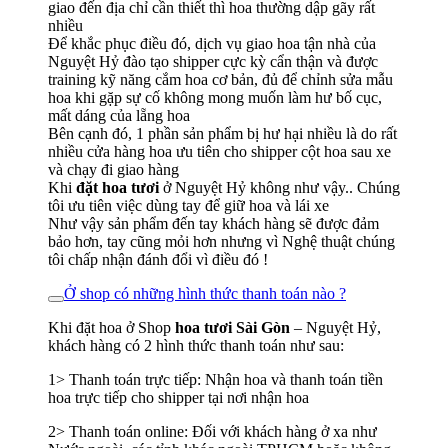
giao đến địa chỉ cần thiết thì hoa thường dập gãy rất
nhiều
Để khắc phục điều đó, dịch vụ giao hoa tận nhà của
Nguyệt Hỷ đào tạo shipper cực kỳ cẩn thận và được
training kỹ năng cắm hoa cơ bản, đủ để chỉnh sửa mẫu
hoa khi gặp sự cố không mong muốn làm hư bố cục,
mất dáng của lẵng hoa
Bên cạnh đó, 1 phần sản phẩm bị hư hại nhiều là do rất
nhiều cửa hàng hoa ưu tiên cho shipper cột hoa sau xe
và chạy đi giao hàng
Khi
đặt hoa tươi
ở Nguyệt Hỷ không như vậy.. Chúng
tôi ưu tiên việc dùng tay để giữ hoa và lái xe
Như vậy sản phẩm đến tay khách hàng sẽ được đảm
bảo hơn, tay cũng mỏi hơn nhưng vì Nghệ thuật chúng
tôi chấp nhận đánh đổi vì điều đó !
Ở shop có những hình thức thanh toán nào ?
Khi đặt hoa ở Shop
hoa tươi Sài Gòn
– Nguyệt Hỷ,
khách hàng có 2 hình thức thanh toán như sau:
1> Thanh toán trực tiếp: Nhận hoa và thanh toán tiền
hoa trực tiếp cho shipper tại nơi nhận hoa
2> Thanh toán online: Đối với khách hàng ở xa như