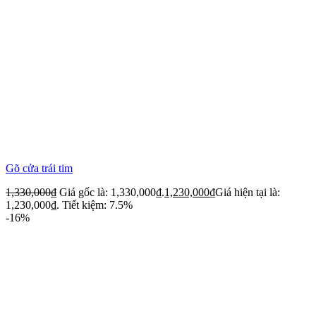
Gõ cửa trái tim
1,330,000
₫
Giá gốc là: 1,330,000₫.
1,230,000
₫
Giá hiện tại là:
1,230,000₫.
Tiết kiệm: 7.5%
-16%