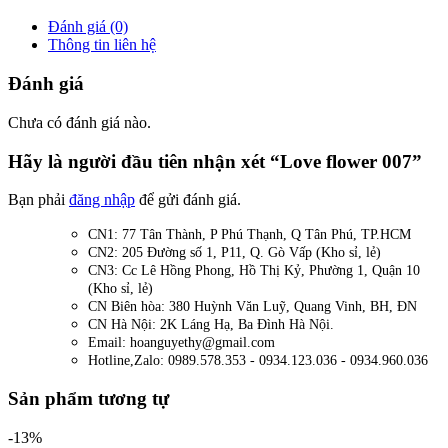
Đánh giá (0)
Thông tin liên hệ
Đánh giá
Chưa có đánh giá nào.
Hãy là người đầu tiên nhận xét “Love flower 007”
Bạn phải
đăng nhập
để gửi đánh giá.
CN1: 77 Tân Thành, P Phú Thạnh, Q Tân Phú, TP.HCM
CN2: 205 Đường số 1, P11, Q. Gò Vấp (Kho sỉ, lẻ)
CN3: Cc Lê Hồng Phong, Hồ Thị Kỷ, Phường 1, Quận 10
(Kho sỉ, lẻ)
CN Biên hòa: 380 Huỳnh Văn Luỹ, Quang Vinh, BH, ĐN
CN Hà Nội: 2K Láng Hạ, Ba Đình Hà Nội.
Email: hoanguyethy@gmail.com
Hotline,Zalo: 0989.578.353 - 0934.123.036 - 0934.960.036
Sản phẩm tương tự
-13%