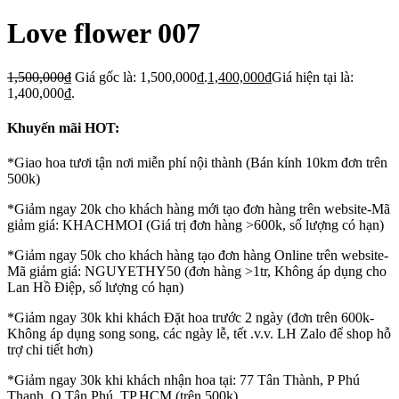
Love flower 007
1,500,000
₫
Giá gốc là: 1,500,000₫.
1,400,000
₫
Giá hiện tại là:
1,400,000₫.
Khuyến mãi HOT:
*Giao hoa tươi tận nơi miễn phí nội thành (Bán kính 10km đơn trên
500k)
*Giảm ngay 20k cho khách hàng mới tạo đơn hàng trên website-Mã
giảm giá: KHACHMOI (Giá trị đơn hàng >600k, số lượng có hạn)
*Giảm ngay 50k cho khách hàng tạo đơn hàng Online trên website-
Mã giảm giá: NGUYETHY50 (đơn hàng >1tr, Không áp dụng cho
Lan Hồ Điệp, số lượng có hạn)
*Giảm ngay 30k khi khách Đặt hoa trước 2 ngày (đơn trên 600k-
Không áp dụng song song, các ngày lễ, tết .v.v. LH Zalo để shop hỗ
trợ chi tiết hơn)
*Giảm ngay 30k khi khách nhận hoa tại: 77 Tân Thành, P Phú
Thạnh, Q Tân Phú, TP.HCM (trên 500k)