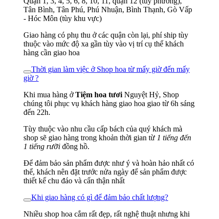
Quận 1, 3, 4, 5, 6, 8, 10, 11, quận 12 (tùy phường),
Tân Bình, Tân Phú, Phú Nhuận, Bình Thạnh, Gò Vấp
- Hóc Môn (tùy khu vực)
Giao hàng có phụ thu ở các quận còn lại, phí ship tùy
thuộc vào mức độ xa gần tùy vào vị trí cụ thể khách
hàng cần giao hoa
Thời gian làm việc ở Shop hoa từ mấy giờ đến mấy
giờ ?
Khi mua hàng ở
Tiệm hoa tươi
Nguyệt Hỷ, Shop
chúng tôi phục vụ khách hàng giao hoa giao từ 6h sáng
đến 22h.
Tùy thuộc vào nhu cầu cấp bách của quý khách mà
shop sẽ giao hàng trong khoản thời gian từ
1 tiếng đến
1 tiếng rưỡi
đồng hồ.
Để đảm bảo sản phẩm được như ý và hoàn hảo nhất có
thể, khách nên đặt trước nửa ngày để sản phẩm được
thiết kế chu đáo và cẩn thận nhất
Khi giao hàng có gì để đảm bảo chất lượng?
Nhiều shop hoa cắm rất đẹp, rất nghệ thuật nhưng khi