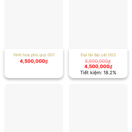
Vinh hoa phú quý 001
Đại tài đại cát 002
4,500,000
5,500,000
₫
₫
Giá
Giá
4,500,000
₫
gốc
hiện
Tiết kiệm: 18.2%
là:
tại
5,500,000₫.
là:
4,500,00