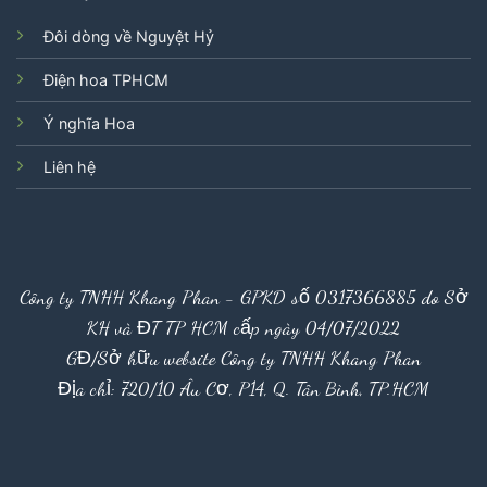
Đôi dòng về Nguyệt Hỷ
Điện hoa TPHCM
Ý nghĩa Hoa
Liên hệ
Công ty TNHH Khang Phan - GPKD số 0317366885 do Sở
KH và ĐT TP HCM cấp ngày 04/07/2022
GĐ/Sở hữu website Công ty TNHH Khang Phan
Địa chỉ: 720/10 Âu Cơ, P14, Q. Tân Bình, TP.HCM