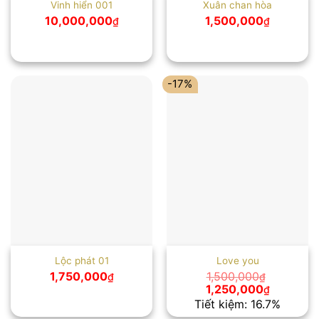
Vinh hiển 001
Xuân chan hòa
10,000,000
1,500,000
₫
₫
-17%
Lộc phát 01
Love you
1,750,000
1,500,000
₫
₫
Giá
Giá
1,250,000
₫
gốc
hiện
Tiết kiệm: 16.7%
là:
tại