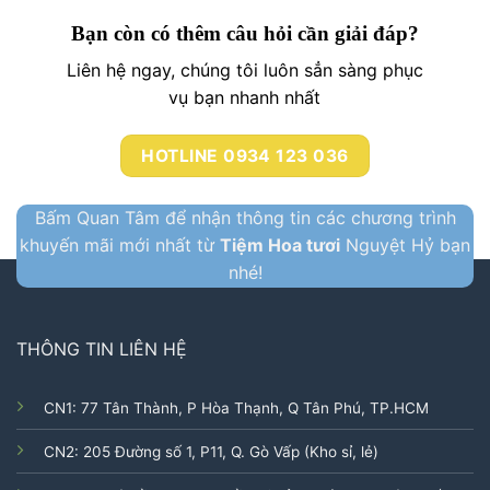
Bạn còn có thêm câu hỏi cần giải đáp?
Liên hệ ngay, chúng tôi luôn sẳn sàng phục
vụ bạn nhanh nhất
HOTLINE 0934 123 036
Bấm Quan Tâm để nhận thông tin các chương trình
khuyến mãi mới nhất từ
Tiệm Hoa tươi
Nguyệt Hỷ bạn
nhé!
THÔNG TIN LIÊN HỆ
CN1: 77 Tân Thành, P Hòa Thạnh, Q Tân Phú, TP.HCM
CN2: 205 Đường số 1, P11, Q. Gò Vấp (Kho sỉ, lẻ)