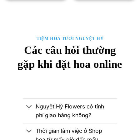
1,500,000₫.
là:
1,250,00
TIỆM HOA TƯƠI NGUYỆT HỶ
Các câu hỏi thường
gặp khi đặt hoa online
Nguyệt Hỷ Flowers có tính
phí giao hàng không?
Thời gian làm việc ở Shop
hoa từ mấy giờ đến mấy