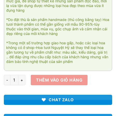
mức giá, để shop tự thiết kế những sản phẩm độc đáo, mới
lạ vừa tận dụng được những loại hoa đẹp theo mùa vừa ít
đụng hàng
*Do đặt thù là sản phẩm handmade (thủ công bằng tay) Hoa
tươi thành phẩm có thể gần giống với mẫu 90-95%-tùy
thuộc vào thời gian, mùa vụ, góc chụp ảnh và cảm nhận cái
đẹp riêng của mỗi khách hàng
*Trong một số trường hợp giao hoa gấp, hoặc các loại hoa
không có ở shop-Hoa tươi Nguyệt Hỷ sẽ thay thế loại hoa
gần tương tự về phẩm chất như: màu sắc, kiểu dáng, giá trị
.. để đáp ứng nhu cầu cấp bách của khách hàng nhưng vẫn
đảm bảo tính nghệ thuật của sản phẩm
Lời yêu đầu 3 số lượng
THÊM VÀO GIỎ HÀNG
CHAT ZALO