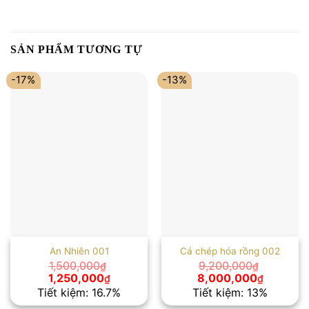
SẢN PHẨM TƯƠNG TỰ
-17%
-13%
An Nhiên 001
Cá chép hóa rồng 002
1,500,000
9,200,000
₫
₫
Giá
Giá
Giá
Giá
1,250,000
8,000,000
₫
₫
gốc
hiện
gốc
hiện
Tiết kiệm: 16.7%
Tiết kiệm: 13%
là:
tại
là:
tại