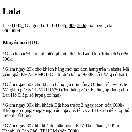
Lala
1,100,000
₫
Giá gốc là: 1,100,000₫.
900,000
₫
Giá hiện tại là:
900,000₫.
Khuyến mãi HOT:
*Giao hoa tươi tận nơi miễn phí nội thành (Bán kính 10km đơn trên
500k)
*Giảm ngay 20k cho khách hàng mới tạo đơn hàng trên website-Mã
giảm giá: KHACHMOI (Giá trị đơn hàng >600k, số lượng có hạn)
*Giảm ngay 50k cho khách hàng tạo đơn hàng Online trên website-
Mã giảm giá: NGUYETHY50 (đơn hàng >1tr, Không áp dụng cho
Lan Hồ Điệp, số lượng có hạn)
*Giảm ngay 30k khi khách Đặt hoa trước 2 ngày (đơn trên 600k-
Không áp dụng song song, các ngày lễ, tết .v.v. LH Zalo để shop hỗ
trợ chi tiết hơn)
*Giảm ngay 30k khi khách nhận hoa tại: 77 Tân Thành, P Phú
Thạnh, Q Tân Phú, TP.HCM (trên 500k)