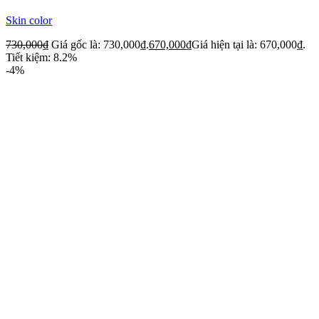
Skin color
730,000
₫
Giá gốc là: 730,000₫.
670,000
₫
Giá hiện tại là: 670,000₫.
Tiết kiệm: 8.2%
-4%