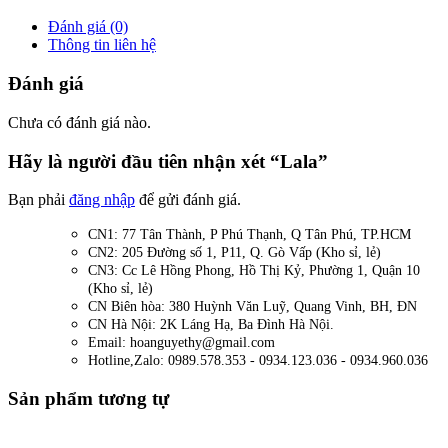
Đánh giá (0)
Thông tin liên hệ
Đánh giá
Chưa có đánh giá nào.
Hãy là người đầu tiên nhận xét “Lala”
Bạn phải
đăng nhập
để gửi đánh giá.
CN1: 77 Tân Thành, P Phú Thạnh, Q Tân Phú, TP.HCM
CN2: 205 Đường số 1, P11, Q. Gò Vấp (Kho sỉ, lẻ)
CN3: Cc Lê Hồng Phong, Hồ Thị Kỷ, Phường 1, Quận 10
(Kho sỉ, lẻ)
CN Biên hòa: 380 Huỳnh Văn Luỹ, Quang Vinh, BH, ĐN
CN Hà Nội: 2K Láng Hạ, Ba Đình Hà Nội.
Email: hoanguyethy@gmail.com
Hotline,Zalo: 0989.578.353 - 0934.123.036 - 0934.960.036
Sản phẩm tương tự