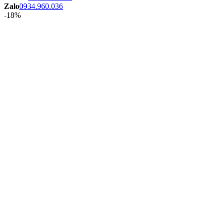
Zalo
0934.960.036
-18%