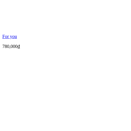
For you
780,000
₫