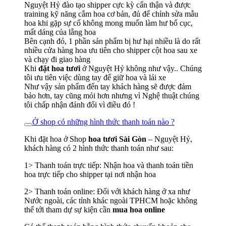
Nguyệt Hỷ đào tạo shipper cực kỳ cẩn thận và được
training kỹ năng cắm hoa cơ bản, đủ để chỉnh sửa mẫu
hoa khi gặp sự cố không mong muốn làm hư bố cục,
mất dáng của lẵng hoa
Bên cạnh đó, 1 phần sản phẩm bị hư hại nhiều là do rất
nhiều cửa hàng hoa ưu tiên cho shipper cột hoa sau xe
và chạy đi giao hàng
Khi
đặt hoa tươi
ở Nguyệt Hỷ không như vậy.. Chúng
tôi ưu tiên việc dùng tay để giữ hoa và lái xe
Như vậy sản phẩm đến tay khách hàng sẽ được đảm
bảo hơn, tay cũng mỏi hơn nhưng vì Nghệ thuật chúng
tôi chấp nhận đánh đổi vì điều đó !
Ở shop có những hình thức thanh toán nào ?
Khi đặt hoa ở Shop
hoa tươi Sài Gòn
– Nguyệt Hỷ,
khách hàng có 2 hình thức thanh toán như sau:
1> Thanh toán trực tiếp: Nhận hoa và thanh toán tiền
hoa trực tiếp cho shipper tại nơi nhận hoa
2> Thanh toán online: Đối với khách hàng ở xa như
Nước ngoài, các tỉnh khác ngoài TPHCM hoặc không
thể tới tham dự sự kiện cần
mua hoa online