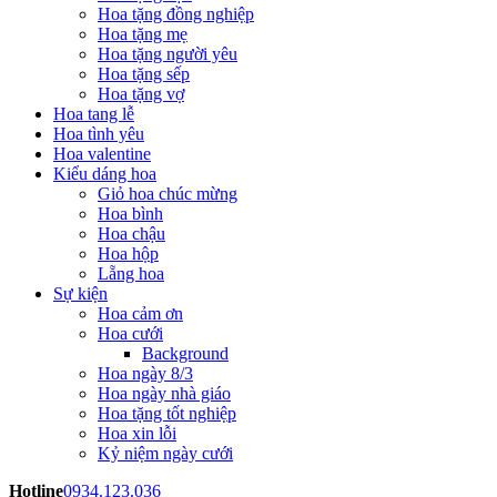
Hoa tặng đồng nghiệp
Hoa tặng mẹ
Hoa tặng người yêu
Hoa tặng sếp
Hoa tặng vợ
Hoa tang lễ
Hoa tình yêu
Hoa valentine
Kiểu dáng hoa
Giỏ hoa chúc mừng
Hoa bình
Hoa chậu
Hoa hộp
Lẵng hoa
Sự kiện
Hoa cảm ơn
Hoa cưới
Background
Hoa ngày 8/3
Hoa ngày nhà giáo
Hoa tặng tốt nghiệp
Hoa xin lỗi
Kỷ niệm ngày cưới
Hotline
0934.123.036