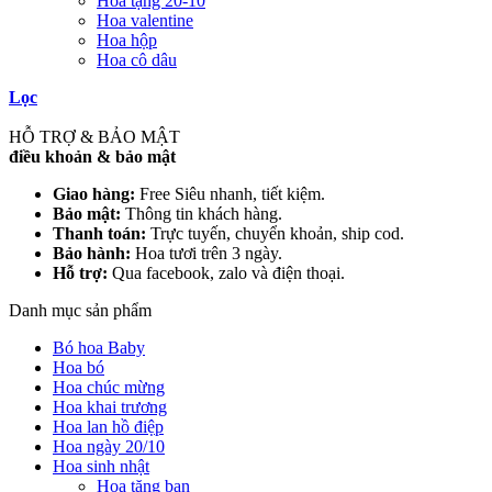
Hoa tặng 20-10
Hoa valentine
Hoa hộp
Hoa cô dâu
Lọc
HỖ TRỢ & BẢO MẬT
điều khoản & bảo mật
Giao hàng:
Free Siêu nhanh, tiết kiệm.
Bảo mật:
Thông tin khách hàng.
Thanh toán:
Trực tuyến, chuyển khoản, ship cod.
Bảo hành:
Hoa tươi trên 3 ngày.
Hỗ trợ:
Qua facebook, zalo và điện thoại.
Danh mục sản phẩm
Bó hoa Baby
Hoa bó
Hoa chúc mừng
Hoa khai trương
Hoa lan hồ điệp
Hoa ngày 20/10
Hoa sinh nhật
Hoa tặng bạn