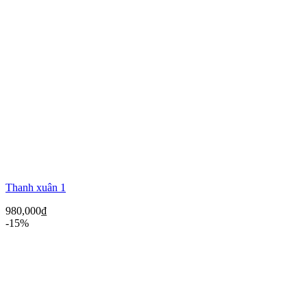
Thanh xuân 1
980,000
₫
-15%