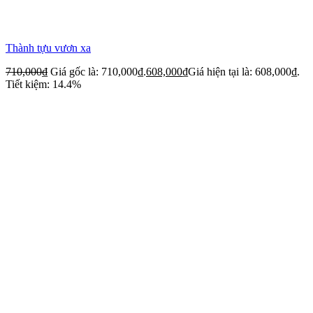
Thành tựu vươn xa
710,000
₫
Giá gốc là: 710,000₫.
608,000
₫
Giá hiện tại là: 608,000₫.
Tiết kiệm: 14.4%