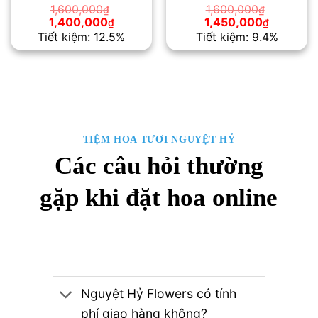
1,600,000
1,600,000
₫
₫
Giá
Giá
Giá
Giá
1,400,000
1,450,000
₫
₫
gốc
hiện
gốc
hiện
Tiết kiệm: 12.5%
Tiết kiệm: 9.4%
là:
tại
là:
tại
1,600,000₫.
là:
1,600,000₫.
là:
1,400,000₫.
1,450,00
TIỆM HOA TƯƠI NGUYỆT HỶ
Các câu hỏi thường
gặp khi đặt hoa online
Nguyệt Hỷ Flowers có tính
phí giao hàng không?