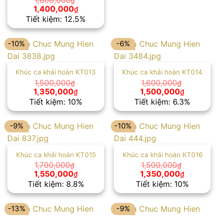
1,600,000
₫
Giá
Giá
1,400,000
₫
gốc
hiện
Tiết kiệm: 12.5%
là:
tại
1,600,000₫.
là:
1,400,000₫.
-10%
-6%
Khúc ca khải hoàn KT013
Khúc ca khải hoàn KT014
1,500,000
1,600,000
₫
₫
Giá
Giá
Giá
Giá
1,350,000
1,500,000
₫
₫
gốc
hiện
gốc
hiện
Tiết kiệm: 10%
Tiết kiệm: 6.3%
là:
tại
là:
tại
1,500,000₫.
là:
1,600,000₫.
là:
1,350,000₫.
1,500,00
-9%
-10%
Khúc ca khải hoàn KT015
Khúc ca khải hoàn KT016
1,700,000
1,500,000
₫
₫
Giá
Giá
Giá
Giá
1,550,000
1,350,000
₫
₫
gốc
hiện
gốc
hiện
Tiết kiệm: 8.8%
Tiết kiệm: 10%
là:
tại
là:
tại
1,700,000₫.
là:
1,500,000₫.
là:
1,550,000₫.
1,350,00
-13%
-9%