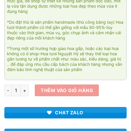
mức giá, để shop tự thiết kế những sản phẩm độc đáo, mới
lạ vừa tận dụng được những loại hoa đẹp theo mùa vừa ít
đụng hàng
*Do đặt thù là sản phẩm handmade (thủ công bằng tay) Hoa
tươi thành phẩm có thể gần giống với mẫu 90-95%-tùy
thuộc vào thời gian, mùa vụ, góc chụp ảnh và cảm nhận cái
đẹp riêng của mỗi khách hàng
*Trong một số trường hợp giao hoa gấp, hoặc các loại hoa
không có ở shop-Hoa tươi Nguyệt Hỷ sẽ thay thế loại hoa
gần tương tự về phẩm chất như: màu sắc, kiểu dáng, giá trị
.. để đáp ứng nhu cầu cấp bách của khách hàng nhưng vẫn
đảm bảo tính nghệ thuật của sản phẩm
Khai trương Phú quý 015 số lượng
THÊM VÀO GIỎ HÀNG
CHAT ZALO