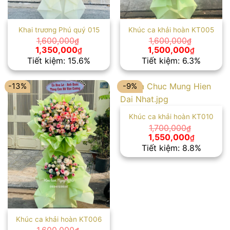
Khai trương Phú quý 015
Khúc ca khải hoàn KT005
1,600,000
1,600,000
₫
₫
Giá
Giá
Giá
Giá
1,350,000
1,500,000
₫
₫
gốc
hiện
gốc
hiện
Tiết kiệm: 15.6%
Tiết kiệm: 6.3%
là:
tại
là:
tại
1,600,000₫.
là:
1,600,000₫.
là:
1,350,000₫.
1,500,00
-13%
-9%
Khúc ca khải hoàn KT010
1,700,000
₫
Giá
Giá
1,550,000
₫
gốc
hiện
Tiết kiệm: 8.8%
là:
tại
1,700,000₫.
là:
1,550,00
Khúc ca khải hoàn KT006