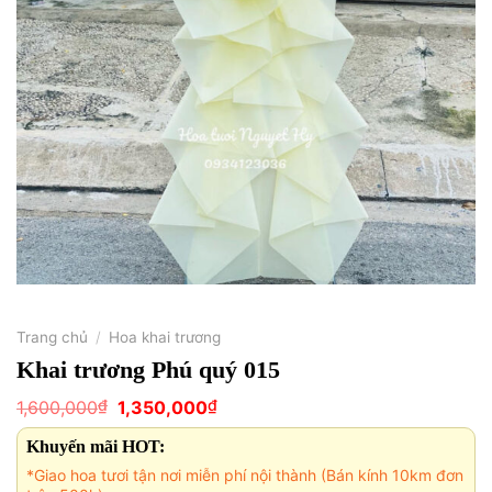
Trang chủ
/
Hoa khai trương
Khai trương Phú quý 015
Giá
Giá
₫
₫
1,600,000
1,350,000
gốc
hiện
là:
tại
Khuyến mãi HOT:
1,600,000₫.
là:
1,350,000₫.
*Giao hoa tươi tận nơi miễn phí nội thành (Bán kính 10km đơn