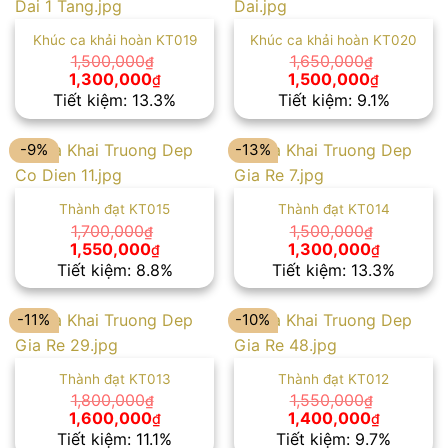
Khúc ca khải hoàn KT019
Khúc ca khải hoàn KT020
1,500,000
1,650,000
₫
₫
Giá
Giá
Giá
Giá
1,300,000
1,500,000
₫
₫
gốc
hiện
gốc
hiện
Tiết kiệm: 13.3%
Tiết kiệm: 9.1%
là:
tại
là:
tại
1,500,000₫.
là:
1,650,000₫.
là:
1,300,000₫.
1,500,00
-9%
-13%
Thành đạt KT015
Thành đạt KT014
1,700,000
1,500,000
₫
₫
Giá
Giá
Giá
Giá
1,550,000
1,300,000
₫
₫
gốc
hiện
gốc
hiện
Tiết kiệm: 8.8%
Tiết kiệm: 13.3%
là:
tại
là:
tại
1,700,000₫.
là:
1,500,000₫.
là:
1,550,000₫.
1,300,00
-11%
-10%
Thành đạt KT013
Thành đạt KT012
1,800,000
1,550,000
₫
₫
Giá
Giá
Giá
Giá
1,600,000
1,400,000
₫
₫
gốc
hiện
gốc
hiện
Tiết kiệm: 11.1%
Tiết kiệm: 9.7%