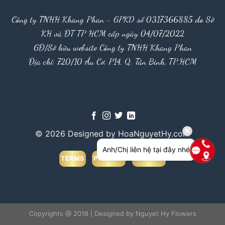
Công ty TNHH Khang Phan - GPKD số 0317366885 do Sở
KH và ĐT TP HCM cấp ngày 04/07/2022
GĐ/Sở hữu website Công ty TNHH Khang Phan
Địa chỉ: 720/10 Âu Cơ, P14, Q. Tân Bình, TP.HCM
© 2026 Designed by HoaNguyetHy.com
Anh/Chị liên hệ tại đây nhé
TERMS
PRIVACY
COOKIES
Copyrights @ 2018 | Designed by Nguyet Hy Flowers