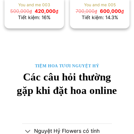
You and me 003
You and me 005
Giá
Giá
Giá
Giá
500,000
420,000
700,000
600,000
₫
₫
₫
₫
gốc
hiện
gốc
hiện
Tiết kiệm: 16%
Tiết kiệm: 14.3%
là:
tại
là:
tại
500,000₫.
là:
700,000₫.
là:
420,000₫.
600
TIỆM HOA TƯƠI NGUYỆT HỶ
Các câu hỏi thường
gặp khi đặt hoa online
Nguyệt Hỷ Flowers có tính