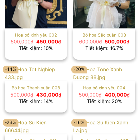
Hoa bó xinh yêu 002
Bó hoa Sắc xuân 008
Giá
Giá
Giá
Giá
500,000
450,000
600,000
500,000
₫
₫
₫
₫
gốc
hiện
gốc
hiện
Tiết kiệm: 10%
Tiết kiệm: 16.7%
là:
tại
là:
tại
500,000₫.
là:
600,000₫.
là:
450,000₫.
500
-14%
-20%
Bó hoa Thanh xuân 008
Hoa bó xinh yêu 004
Giá
Giá
Giá
Giá
500,000
430,000
500,000
400,000
₫
₫
₫
₫
gốc
hiện
gốc
hiện
Tiết kiệm: 14%
Tiết kiệm: 20%
là:
tại
là:
tại
500,000₫.
là:
500,000₫.
là:
430,000₫.
400
-23%
-16%