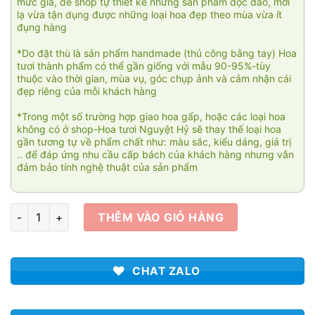
mức giá, để shop tự thiết kế những sản phẩm độc đáo, mới
lạ vừa tận dụng được những loại hoa đẹp theo mùa vừa ít
đụng hàng
*Do đặt thù là sản phẩm handmade (thủ công bằng tay) Hoa
tươi thành phẩm có thể gần giống với mẫu 90-95%-tùy
thuộc vào thời gian, mùa vụ, góc chụp ảnh và cảm nhận cái
đẹp riêng của mỗi khách hàng
*Trong một số trường hợp giao hoa gấp, hoặc các loại hoa
không có ở shop-Hoa tươi Nguyệt Hỷ sẽ thay thế loại hoa
gần tương tự về phẩm chất như: màu sắc, kiểu dáng, giá trị
.. để đáp ứng nhu cầu cấp bách của khách hàng nhưng vẫn
đảm bảo tính nghệ thuật của sản phẩm
Je t'aime 010 số lượng
THÊM VÀO GIỎ HÀNG
CHAT ZALO