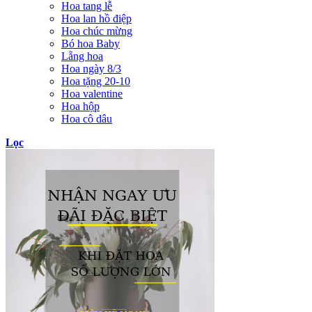
Hoa tang lễ
Hoa lan hồ điệp
Hoa chúc mừng
Bó hoa Baby
Lẵng hoa
Hoa ngày 8/3
Hoa tặng 20-10
Hoa valentine
Hoa hộp
Hoa cô dâu
Lọc