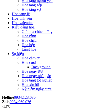
Hoa tặng người yêu
Hoa tặng sếp
Hoa tặng vợ
Hoa tang lễ
Hoa tình yêu
Hoa valentine
Kiểu dáng hoa
Giỏ hoa chúc mừng
Hoa bình
Hoa chậu
Hoa hộp
Lẵng hoa
Sự kiện
Hoa cảm ơn
Hoa cưới
Background
Hoa ngày 8/3
Hoa ngày nhà giáo
Hoa tặng tốt nghiệp
Hoa xin lỗi
Kỷ niệm ngày cưới
Hotline
0934.123.036
Zalo
0934.960.036
-13%