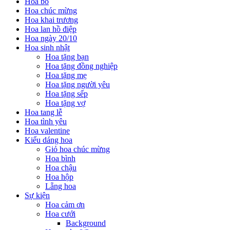
Hoa bó
Hoa chúc mừng
Hoa khai trương
Hoa lan hồ điệp
Hoa ngày 20/10
Hoa sinh nhật
Hoa tặng bạn
Hoa tặng đồng nghiệp
Hoa tặng mẹ
Hoa tặng người yêu
Hoa tặng sếp
Hoa tặng vợ
Hoa tang lễ
Hoa tình yêu
Hoa valentine
Kiểu dáng hoa
Giỏ hoa chúc mừng
Hoa bình
Hoa chậu
Hoa hộp
Lẵng hoa
Sự kiện
Hoa cảm ơn
Hoa cưới
Background