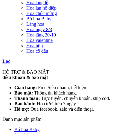
Hoa tang lễ
Hoa lan hồ điệp
Hoa chúc mừng
Bó hoa Baby
Lẵng hoa
Hoa ngày 8/3
Hoa tặng 20-10
Hoa valentine
Hoa hộp
Hoa cô dâu
Lọc
HỖ TRỢ & BẢO MẬT
điều khoản & bảo mật
Giao hàng:
Free Siêu nhanh, tiết kiệm.
Bảo mật:
Thông tin khách hàng.
Thanh toán:
Trực tuyến, chuyển khoản, ship cod.
Bảo hành:
Hoa tươi trên 3 ngày.
Hỗ trợ:
Qua facebook, zalo và điện thoại.
Danh mục sản phẩm
Bó hoa Baby