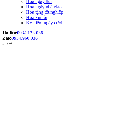
Hoa ngày 8/3
Hoa ngày nhà giáo
Hoa tặng tốt nghiệp
Hoa xin lỗi
Kỷ niệm ngày cưới
Hotline
0934.123.036
Zalo
0934.960.036
-17%