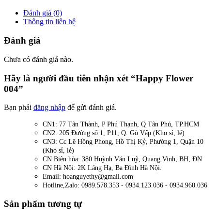
Đánh giá (0)
Thông tin liên hệ
Đánh giá
Chưa có đánh giá nào.
Hãy là người đầu tiên nhận xét “Happy Flower
004”
Bạn phải
đăng nhập
để gửi đánh giá.
CN1: 77 Tân Thành, P Phú Thạnh, Q Tân Phú, TP.HCM
CN2: 205 Đường số 1, P11, Q. Gò Vấp (Kho sỉ, lẻ)
CN3: Cc Lê Hồng Phong, Hồ Thị Kỷ, Phường 1, Quận 10
(Kho sỉ, lẻ)
CN Biên hòa: 380 Huỳnh Văn Luỹ, Quang Vinh, BH, ĐN
CN Hà Nội: 2K Láng Hạ, Ba Đình Hà Nội.
Email: hoanguyethy@gmail.com
Hotline,Zalo: 0989.578.353 - 0934.123.036 - 0934.960.036
Sản phẩm tương tự