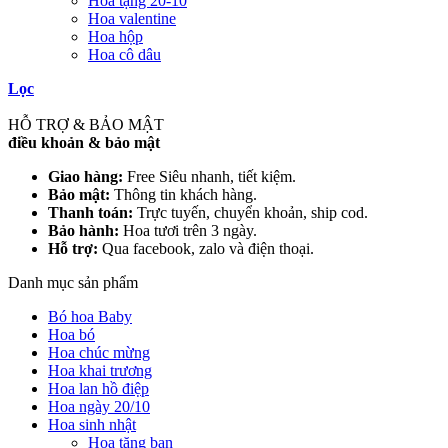
Hoa tặng 20-10
Hoa valentine
Hoa hộp
Hoa cô dâu
Lọc
HỖ TRỢ & BẢO MẬT
điều khoản & bảo mật
Giao hàng:
Free Siêu nhanh, tiết kiệm.
Bảo mật:
Thông tin khách hàng.
Thanh toán:
Trực tuyến, chuyển khoản, ship cod.
Bảo hành:
Hoa tươi trên 3 ngày.
Hỗ trợ:
Qua facebook, zalo và điện thoại.
Danh mục sản phẩm
Bó hoa Baby
Hoa bó
Hoa chúc mừng
Hoa khai trương
Hoa lan hồ điệp
Hoa ngày 20/10
Hoa sinh nhật
Hoa tặng bạn