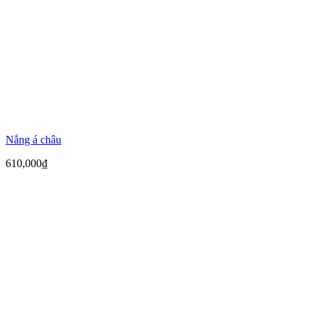
Nắng á châu
610,000
₫