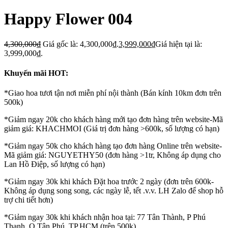
Happy Flower 004
4,300,000
₫
Giá gốc là: 4,300,000₫.
3,999,000
₫
Giá hiện tại là:
3,999,000₫.
Khuyến mãi HOT:
*Giao hoa tươi tận nơi miễn phí nội thành (Bán kính 10km đơn trên
500k)
*Giảm ngay 20k cho khách hàng mới tạo đơn hàng trên website-Mã
giảm giá: KHACHMOI (Giá trị đơn hàng >600k, số lượng có hạn)
*Giảm ngay 50k cho khách hàng tạo đơn hàng Online trên website-
Mã giảm giá: NGUYETHY50 (đơn hàng >1tr, Không áp dụng cho
Lan Hồ Điệp, số lượng có hạn)
*Giảm ngay 30k khi khách Đặt hoa trước 2 ngày (đơn trên 600k-
Không áp dụng song song, các ngày lễ, tết .v.v. LH Zalo để shop hỗ
trợ chi tiết hơn)
*Giảm ngay 30k khi khách nhận hoa tại: 77 Tân Thành, P Phú
Thạnh, Q Tân Phú, TP.HCM (trên 500k)