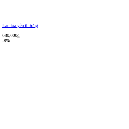
Lan tỏa yêu thương
680,000
₫
-8%