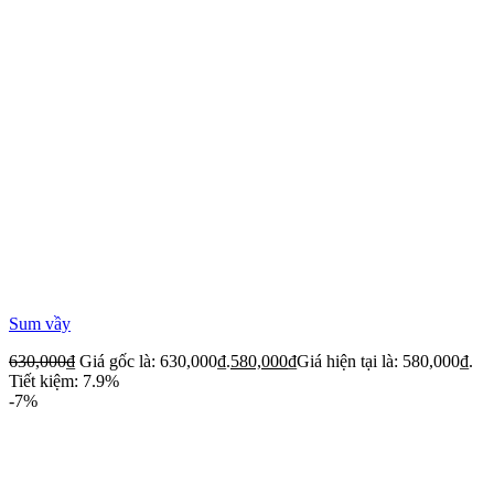
Sum vầy
630,000
₫
Giá gốc là: 630,000₫.
580,000
₫
Giá hiện tại là: 580,000₫.
Tiết kiệm: 7.9%
-7%