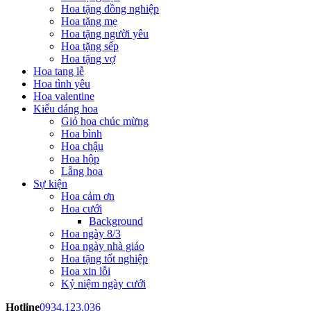
Hoa tặng đồng nghiệp
Hoa tặng mẹ
Hoa tặng người yêu
Hoa tặng sếp
Hoa tặng vợ
Hoa tang lễ
Hoa tình yêu
Hoa valentine
Kiểu dáng hoa
Giỏ hoa chúc mừng
Hoa bình
Hoa chậu
Hoa hộp
Lẵng hoa
Sự kiện
Hoa cảm ơn
Hoa cưới
Background
Hoa ngày 8/3
Hoa ngày nhà giáo
Hoa tặng tốt nghiệp
Hoa xin lỗi
Kỷ niệm ngày cưới
Hotline
0934.123.036