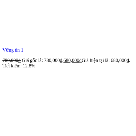
Vững tin 1
780,000
₫
Giá gốc là: 780,000₫.
680,000
₫
Giá hiện tại là: 680,000₫.
Tiết kiệm: 12.8%