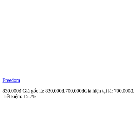
Freedom
830,000
₫
Giá gốc là: 830,000₫.
700,000
₫
Giá hiện tại là: 700,000₫.
Tiết kiệm: 15.7%