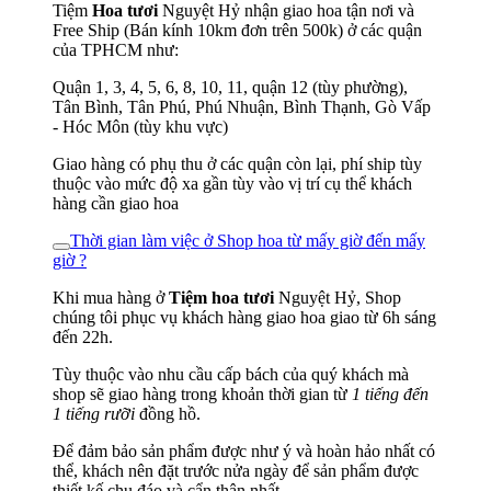
Tiệm
Hoa tươi
Nguyệt Hỷ nhận giao hoa tận nơi và
Free Ship (Bán kính 10km đơn trên 500k) ở các quận
của TPHCM như:
Quận 1, 3, 4, 5, 6, 8, 10, 11, quận 12 (tùy phường),
Tân Bình, Tân Phú, Phú Nhuận, Bình Thạnh, Gò Vấp
- Hóc Môn (tùy khu vực)
Giao hàng có phụ thu ở các quận còn lại, phí ship tùy
thuộc vào mức độ xa gần tùy vào vị trí cụ thể khách
hàng cần giao hoa
Thời gian làm việc ở Shop hoa từ mấy giờ đến mấy
giờ ?
Khi mua hàng ở
Tiệm hoa tươi
Nguyệt Hỷ, Shop
chúng tôi phục vụ khách hàng giao hoa giao từ 6h sáng
đến 22h.
Tùy thuộc vào nhu cầu cấp bách của quý khách mà
shop sẽ giao hàng trong khoản thời gian từ
1 tiếng đến
1 tiếng rưỡi
đồng hồ.
Để đảm bảo sản phẩm được như ý và hoàn hảo nhất có
thể, khách nên đặt trước nửa ngày để sản phẩm được
thiết kế chu đáo và cẩn thận nhất