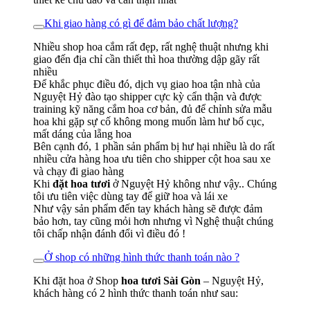
Khi giao hàng có gì để đảm bảo chất lượng?
Nhiều shop hoa cắm rất đẹp, rất nghệ thuật nhưng khi
giao đến địa chỉ cần thiết thì hoa thường dập gãy rất
nhiều
Để khắc phục điều đó, dịch vụ giao hoa tận nhà của
Nguyệt Hỷ đào tạo shipper cực kỳ cẩn thận và được
training kỹ năng cắm hoa cơ bản, đủ để chỉnh sửa mẫu
hoa khi gặp sự cố không mong muốn làm hư bố cục,
mất dáng của lẵng hoa
Bên cạnh đó, 1 phần sản phẩm bị hư hại nhiều là do rất
nhiều cửa hàng hoa ưu tiên cho shipper cột hoa sau xe
và chạy đi giao hàng
Khi
đặt hoa tươi
ở Nguyệt Hỷ không như vậy.. Chúng
tôi ưu tiên việc dùng tay để giữ hoa và lái xe
Như vậy sản phẩm đến tay khách hàng sẽ được đảm
bảo hơn, tay cũng mỏi hơn nhưng vì Nghệ thuật chúng
tôi chấp nhận đánh đổi vì điều đó !
Ở shop có những hình thức thanh toán nào ?
Khi đặt hoa ở Shop
hoa tươi Sài Gòn
– Nguyệt Hỷ,
khách hàng có 2 hình thức thanh toán như sau: