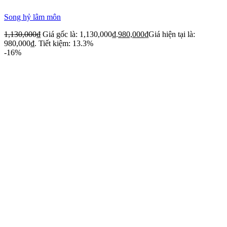
Song hỷ lâm môn
1,130,000
₫
Giá gốc là: 1,130,000₫.
980,000
₫
Giá hiện tại là:
980,000₫.
Tiết kiệm: 13.3%
-16%