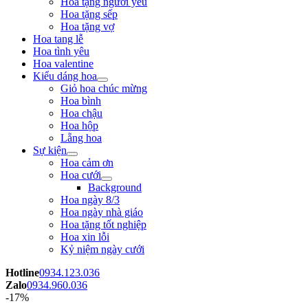
Hoa tặng người yêu
Hoa tặng sếp
Hoa tặng vợ
Hoa tang lễ
Hoa tình yêu
Hoa valentine
Kiểu dáng hoa
Giỏ hoa chúc mừng
Hoa bình
Hoa chậu
Hoa hộp
Lẵng hoa
Sự kiện
Hoa cảm ơn
Hoa cưới
Background
Hoa ngày 8/3
Hoa ngày nhà giáo
Hoa tặng tốt nghiệp
Hoa xin lỗi
Kỷ niệm ngày cưới
Hotline
0934.123.036
Zalo
0934.960.036
-17%