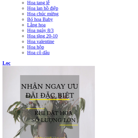
Hoa tang lễ
Hoa lan hồ điệp
Hoa chúc mừng
Bó hoa Baby
Lẵng hoa
Hoa ngày 8/3
Hoa tặng 20-10
Hoa valentine
Hoa hộp
Hoa cô dâu
Lọc