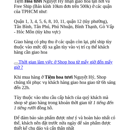
Tiệm
Hoa tươi
Nguyệt Hỷ nhận giao hoa tận nơi và
Free Ship (Bán kính 10km đơn trên 500k) ở các quận
của TPHCM như:
Quận 1, 3, 4, 5, 6, 8, 10, 11, quận 12 (tùy phường),
Tân Bình, Tân Phú, Phú Nhuận, Bình Thạnh, Gò Vấp
- Hóc Môn (tùy khu vực)
Giao hàng có phụ thu ở các quận còn lại, phí ship tùy
thuộc vào mức độ xa gần tùy vào vị trí cụ thể khách
hàng cần giao hoa
Thời gian làm việc ở Shop hoa từ mấy giờ đến mấy
giờ ?
Khi mua hàng ở
Tiệm hoa tươi
Nguyệt Hỷ, Shop
chúng tôi phục vụ khách hàng giao hoa giao từ 6h sáng
đến 22h.
Tùy thuộc vào nhu cầu cấp bách của quý khách mà
shop sẽ giao hàng trong khoản thời gian từ
1 tiếng đến
1 tiếng rưỡi
đồng hồ.
Để đảm bảo sản phẩm được như ý và hoàn hảo nhất có
thể, khách nên đặt trước nửa ngày để sản phẩm được
thiết kế chu đáo và cẩn thận nhất