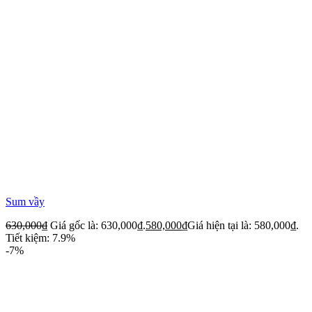
Sum vầy
630,000
₫
Giá gốc là: 630,000₫.
580,000
₫
Giá hiện tại là: 580,000₫.
Tiết kiệm: 7.9%
-7%