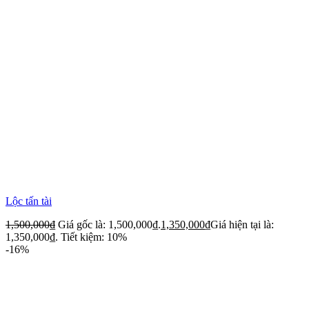
Lộc tấn tài
1,500,000
₫
Giá gốc là: 1,500,000₫.
1,350,000
₫
Giá hiện tại là:
1,350,000₫.
Tiết kiệm: 10%
-16%