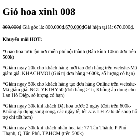
Giỏ hoa xinh 008
800,000
₫
Giá gốc là: 800,000₫.
670,000
₫
Giá hiện tại là: 670,000₫.
Khuyến mãi HOT:
*Giao hoa tươi tận nơi miễn phí nội thành (Bán kính 10km đơn trên
500k)
*Giảm ngay 20k cho khách hàng mới tạo đơn hàng trên website-Mã
giảm giá: KHACHMOI (Giá trị đơn hàng >600k, số lượng có hạn)
*Giảm ngay 50k cho khách hàng tạo đơn hàng Online trên website-
Mã giảm giá: NGUYETHY50 (đơn hàng >1tr, Không áp dụng cho
Lan Hồ Điệp, số lượng có hạn)
*Giảm ngay 30k khi khách Đặt hoa trước 2 ngày (đơn trên 600k-
Không áp dụng song song, các ngày lễ, tết .v.v. LH Zalo để shop hỗ
trợ chi tiết hơn)
*Giảm ngay 30k khi khách nhận hoa tại: 77 Tân Thành, P Phú
Thạnh, Q Tân Phú, TP.HCM (trên 500k)