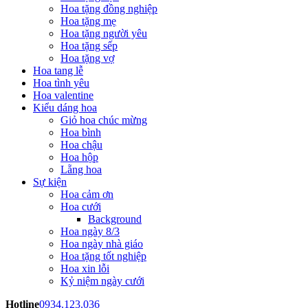
Hoa tặng đồng nghiệp
Hoa tặng mẹ
Hoa tặng người yêu
Hoa tặng sếp
Hoa tặng vợ
Hoa tang lễ
Hoa tình yêu
Hoa valentine
Kiểu dáng hoa
Giỏ hoa chúc mừng
Hoa bình
Hoa chậu
Hoa hộp
Lẵng hoa
Sự kiện
Hoa cảm ơn
Hoa cưới
Background
Hoa ngày 8/3
Hoa ngày nhà giáo
Hoa tặng tốt nghiệp
Hoa xin lỗi
Kỷ niệm ngày cưới
Hotline
0934.123.036