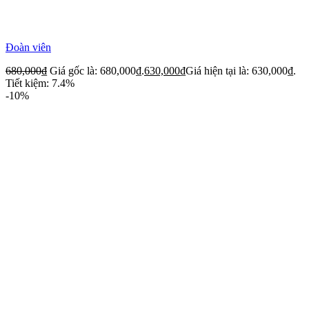
Đoàn viên
680,000
₫
Giá gốc là: 680,000₫.
630,000
₫
Giá hiện tại là: 630,000₫.
Tiết kiệm: 7.4%
-10%