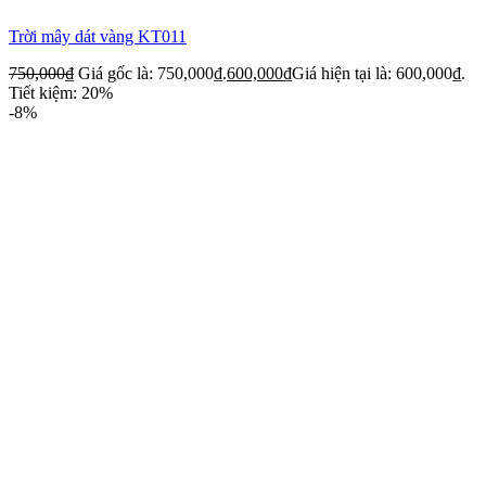
Trời mây dát vàng KT011
750,000
₫
Giá gốc là: 750,000₫.
600,000
₫
Giá hiện tại là: 600,000₫.
Tiết kiệm: 20%
-8%