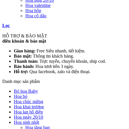
Hoa tặng 20-10
Hoa valentine
Hoa hộp
Hoa cô dâu
Lọc
HỖ TRỢ & BẢO MẬT
điều khoản & bảo mật
Giao hàng:
Free Siêu nhanh, tiết kiệm.
Bảo mật:
Thông tin khách hàng.
Thanh toán:
Trực tuyến, chuyển khoản, ship cod.
Bảo hành:
Hoa tươi trên 3 ngày.
Hỗ trợ:
Qua facebook, zalo và điện thoại.
Danh mục sản phẩm
Bó hoa Baby
Hoa bó
Hoa chúc mừng
Hoa khai trương
Hoa lan hồ điệp
Hoa ngày 20/10
Hoa sinh nhật
Hoa tặng bạn