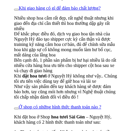
Khi giao hàng có gì để đảm bảo chất lượng?
Nhiều shop hoa cắm rất đẹp, rất nghệ thuật nhưng khi
giao đến địa chỉ cần thiết thì hoa thường dập gãy rất
nhiều
Để khắc phục điều đó, dịch vụ giao hoa tận nhà của
Nguyệt Hỷ đào tạo shipper cực kỳ cẩn thận và được
training kỹ năng cắm hoa cơ bản, đủ để chỉnh sửa mẫu
hoa khi gặp sự cố không mong muốn làm hư bố cục,
mất dáng của lẵng hoa
Bên cạnh đó, 1 phần sản phẩm bị hư hại nhiều là do rất
nhiều cửa hàng hoa ưu tiên cho shipper cột hoa sau xe
và chạy đi giao hàng
Khi
đặt hoa tươi
ở Nguyệt Hỷ không như vậy.. Chúng
tôi ưu tiên việc dùng tay để giữ hoa và lái xe
Như vậy sản phẩm đến tay khách hàng sẽ được đảm
bảo hơn, tay cũng mỏi hơn nhưng vì Nghệ thuật chúng
tôi chấp nhận đánh đổi vì điều đó !
Ở shop có những hình thức thanh toán nào ?
Khi đặt hoa ở Shop
hoa tươi Sài Gòn
– Nguyệt Hỷ,
khách hàng có 2 hình thức thanh toán như sau: