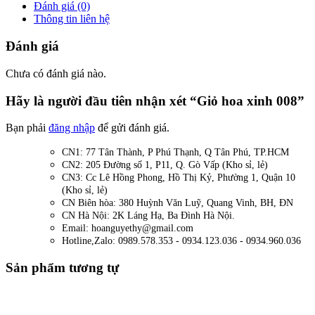
Đánh giá (0)
Thông tin liên hệ
Đánh giá
Chưa có đánh giá nào.
Hãy là người đầu tiên nhận xét “Giỏ hoa xinh 008”
Bạn phải
đăng nhập
để gửi đánh giá.
CN1: 77 Tân Thành, P Phú Thạnh, Q Tân Phú, TP.HCM
CN2: 205 Đường số 1, P11, Q. Gò Vấp (Kho sỉ, lẻ)
CN3: Cc Lê Hồng Phong, Hồ Thị Kỷ, Phường 1, Quận 10
(Kho sỉ, lẻ)
CN Biên hòa: 380 Huỳnh Văn Luỹ, Quang Vinh, BH, ĐN
CN Hà Nội: 2K Láng Hạ, Ba Đình Hà Nội.
Email: hoanguyethy@gmail.com
Hotline,Zalo: 0989.578.353 - 0934.123.036 - 0934.960.036
Sản phẩm tương tự