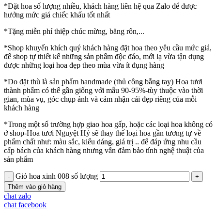
*Đặt hoa số lượng nhiều, khách hàng liên hệ qua Zalo để được
hưởng mức giá chiếc khấu tốt nhất
*Tặng miễn phí thiệp chúc mừng, băng rôn,...
*Shop khuyến khích quý khách hàng đặt hoa theo yêu cầu mức giá,
để shop tự thiết kế những sản phẩm độc đáo, mới lạ vừa tận dụng
được những loại hoa đẹp theo mùa vừa ít đụng hàng
*Do đặt thù là sản phẩm handmade (thủ công bằng tay) Hoa tươi
thành phẩm có thể gần giống với mẫu 90-95%-tùy thuộc vào thời
gian, mùa vụ, góc chụp ảnh và cảm nhận cái đẹp riêng của mỗi
khách hàng
*Trong một số trường hợp giao hoa gấp, hoặc các loại hoa không có
ở shop-Hoa tươi Nguyệt Hỷ sẽ thay thế loại hoa gần tương tự về
phẩm chất như: màu sắc, kiểu dáng, giá trị .. để đáp ứng nhu cầu
cấp bách của khách hàng nhưng vẫn đảm bảo tính nghệ thuật của
sản phẩm
Giỏ hoa xinh 008 số lượng
Thêm vào giỏ hàng
chat zalo
chat facebook