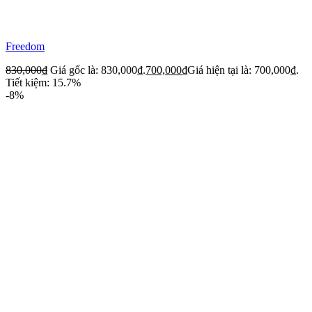
Freedom
830,000
₫
Giá gốc là: 830,000₫.
700,000
₫
Giá hiện tại là: 700,000₫.
Tiết kiệm: 15.7%
-8%