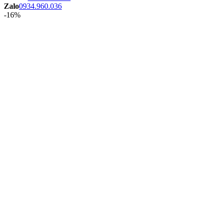
Zalo
0934.960.036
-16%