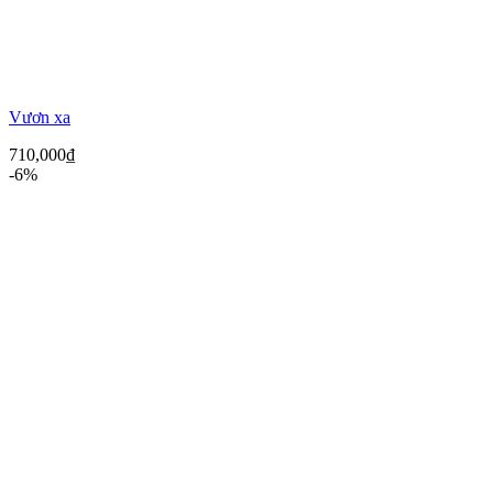
Vươn xa
710,000
₫
-6%