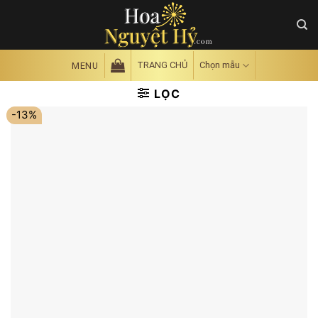
Skip
to
content
TRANG CHỦ
Chọn mẫu
MENU
LỌC
-13%