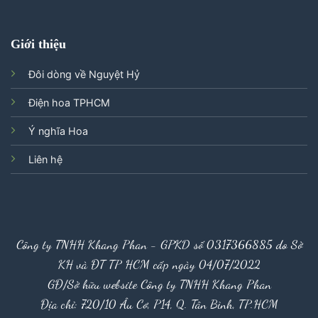
Giới thiệu
Đôi dòng về Nguyệt Hỷ
Điện hoa TPHCM
Ý nghĩa Hoa
Liên hệ
Công ty TNHH Khang Phan - GPKD số 0317366885 do Sở
KH và ĐT TP HCM cấp ngày 04/07/2022
GĐ/Sở hữu website Công ty TNHH Khang Phan
Địa chỉ: 720/10 Âu Cơ, P14, Q. Tân Bình, TP.HCM