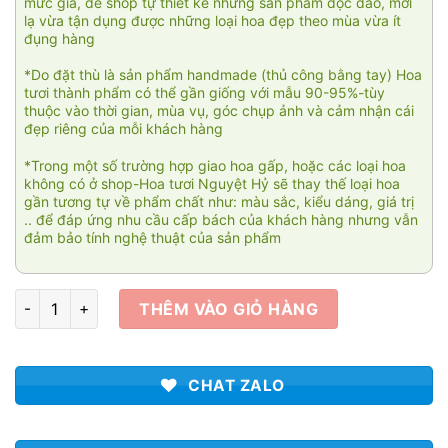
mức giá, để shop tự thiết kế những sản phẩm độc đáo, mới
lạ vừa tận dụng được những loại hoa đẹp theo mùa vừa ít
đụng hàng
*Do đặt thù là sản phẩm handmade (thủ công bằng tay) Hoa
tươi thành phẩm có thể gần giống với mẫu 90-95%-tùy
thuộc vào thời gian, mùa vụ, góc chụp ảnh và cảm nhận cái
đẹp riêng của mỗi khách hàng
*Trong một số trường hợp giao hoa gấp, hoặc các loại hoa
không có ở shop-Hoa tươi Nguyệt Hỷ sẽ thay thế loại hoa
gần tương tự về phẩm chất như: màu sắc, kiểu dáng, giá trị
.. để đáp ứng nhu cầu cấp bách của khách hàng nhưng vẫn
đảm bảo tính nghệ thuật của sản phẩm
Giỏ hoa xinh 007 số lượng
THÊM VÀO GIỎ HÀNG
CHAT ZALO