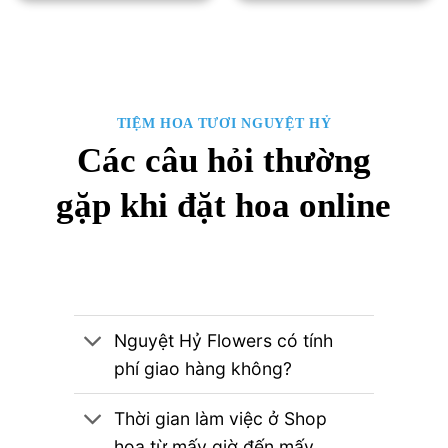
490,000₫.
2,000,000₫.
là:
1,850,00
TIỆM HOA TƯƠI NGUYỆT HỶ
Các câu hỏi thường
gặp khi đặt hoa online
Nguyệt Hỷ Flowers có tính
phí giao hàng không?
Thời gian làm việc ở Shop
hoa từ mấy giờ đến mấy