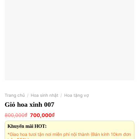
Trang chủ
/
Hoa sinh nhật
/
Hoa tặng vợ
Giỏ hoa xinh 007
Giá
Giá
₫
₫
800,000
700,000
gốc
hiện
là:
tại
Khuyến mãi HOT:
800,000₫.
là:
700,000₫.
*Giao hoa tươi tận nơi miễn phí nội thành (Bán kính 10km đơn