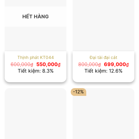
HẾT HÀNG
Thịnh phát KT044
Đại tài đại cát
Giá
Giá
Giá
Giá
600,000
550,000
800,000
699,000
₫
₫
₫
₫
gốc
hiện
gốc
hiện
Tiết kiệm: 8.3%
Tiết kiệm: 12.6%
là:
tại
là:
tại
600,000₫.
là:
800,000₫.
là:
550,000₫.
699
-12%