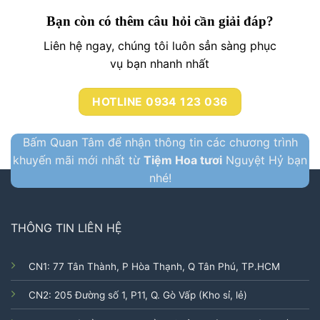
Bạn còn có thêm câu hỏi cần giải đáp?
Liên hệ ngay, chúng tôi luôn sẳn sàng phục
vụ bạn nhanh nhất
HOTLINE 0934 123 036
Bấm Quan Tâm để nhận thông tin các chương trình
khuyến mãi mới nhất từ
Tiệm Hoa tươi
Nguyệt Hỷ bạn
nhé!
THÔNG TIN LIÊN HỆ
CN1: 77 Tân Thành, P Hòa Thạnh, Q Tân Phú, TP.HCM
CN2: 205 Đường số 1, P11, Q. Gò Vấp (Kho sỉ, lẻ)