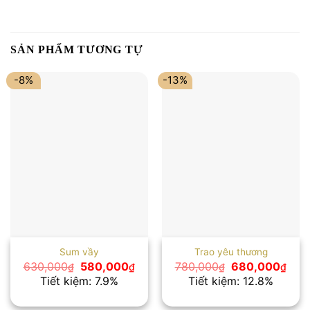
SẢN PHẨM TƯƠNG TỰ
-8%
-13%
Sum vầy
Trao yêu thương
Giá
Giá
Giá
Giá
630,000
580,000
780,000
680,000
₫
₫
₫
₫
gốc
hiện
gốc
hiện
Tiết kiệm: 7.9%
Tiết kiệm: 12.8%
là:
tại
là:
tại
630,000₫.
là:
780,000₫.
là:
580,000₫.
680