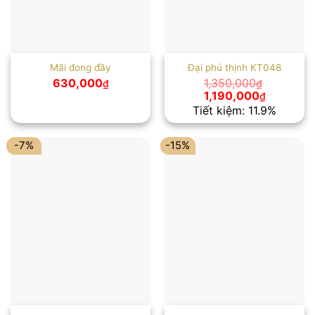
Mãi đong đầy
Đại phú thịnh KT048
630,000
1,350,000
₫
₫
Giá
Giá
1,190,000
₫
gốc
hiện
Tiết kiệm: 11.9%
là:
tại
1,350,000₫.
là:
1,190,000
-7%
-15%