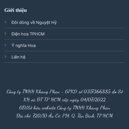
Giới thiệu
Đôi dòng về Nguyệt Hỷ
Điện hoa TPHCM
Ý nghĩa Hoa
Liên hệ
Công ty TNHH Khang Phan - GPKD số 0317366885 do Sở
KH và ĐT TP HCM cấp ngày 04/07/2022
GĐ/Sở hữu website Công ty TNHH Khang Phan
Địa chỉ: 720/10 Âu Cơ, P14, Q. Tân Bình, TP.HCM