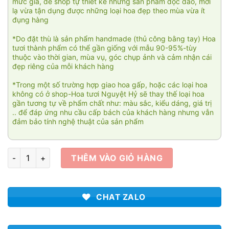
mức giá, để shop tự thiết kế những sản phẩm độc đáo, mới
lạ vừa tận dụng được những loại hoa đẹp theo mùa vừa ít
đụng hàng
*Do đặt thù là sản phẩm handmade (thủ công bằng tay) Hoa
tươi thành phẩm có thể gần giống với mẫu 90-95%-tùy
thuộc vào thời gian, mùa vụ, góc chụp ảnh và cảm nhận cái
đẹp riêng của mỗi khách hàng
*Trong một số trường hợp giao hoa gấp, hoặc các loại hoa
không có ở shop-Hoa tươi Nguyệt Hỷ sẽ thay thế loại hoa
gần tương tự về phẩm chất như: màu sắc, kiểu dáng, giá trị
.. để đáp ứng nhu cầu cấp bách của khách hàng nhưng vẫn
đảm bảo tính nghệ thuật của sản phẩm
Giỏ hoa viếng tang 002 số lượng
THÊM VÀO GIỎ HÀNG
CHAT ZALO