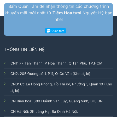
Bấm Quan Tâm để nhận thông tin các chương trình
khuyến mãi mới nhất từ
Tiệm Hoa tươi
Nguyệt Hỷ bạn
nhé!
THÔNG TIN LIÊN HỆ
CN1: 77 Tân Thành, P Hòa Thạnh, Q Tân Phú, TP.HCM
CN2: 205 Đường số 1, P11, Q. Gò Vấp (Kho sỉ, lẻ)
CN3: Cc Lê Hồng Phong, Hồ Thị Kỷ, Phường 1, Quận 10 (Kho
sỉ, lẻ)
CN Biên hòa: 380 Huỳnh Văn Luỹ, Quang Vinh, BH, ĐN
CN Hà Nội: 2K Láng Hạ, Ba Đình Hà Nội.