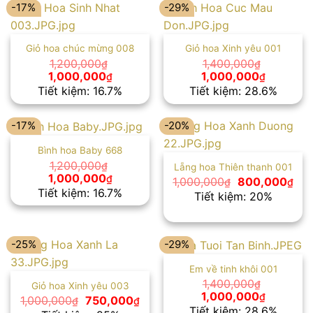
1,000,000₫.
-17%
-29%
Giỏ hoa chúc mừng 008
Giỏ hoa Xinh yêu 001
1,200,000
1,400,000
₫
₫
Giá
Giá
Giá
Giá
1,000,000
1,000,000
₫
₫
gốc
hiện
gốc
hiện
Tiết kiệm: 16.7%
Tiết kiệm: 28.6%
là:
tại
là:
tại
1,200,000₫.
là:
1,400,000₫.
là:
1,000,000₫.
1,000,00
-17%
-20%
Bình hoa Baby 668
1,200,000
₫
Lẵng hoa Thiên thanh 001
Giá
Giá
1,000,000
₫
Giá
Giá
1,000,000
800,000
₫
₫
gốc
hiện
gốc
hiệ
Tiết kiệm: 16.7%
Tiết kiệm: 20%
là:
tại
là:
tại
1,200,000₫.
là:
1,000,000₫.
là:
1,000,000₫.
800
-25%
-29%
Em về tinh khôi 001
1,400,000
₫
Giỏ hoa Xinh yêu 003
Giá
Giá
1,000,000
₫
Giá
Giá
1,000,000
750,000
₫
₫
gốc
hiện
gốc
hiện
Tiết kiệm: 28.6%