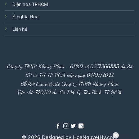
Điện hoa TPHCM
Ý nghĩa Hoa
Liên hệ
Công ty TNHH Khang Phan - GPKD số 0317366885 do Sở
KH và ĐT TP HCM cấp ngày 04/07/2022
GĐ/Sở hữu website Công ty TNHH Khang Phan
Địa chỉ: 720/10 Âu Cơ, P14, Q. Tân Bình, TP.HCM
© 2026 Designed by HoaNguyetHy.com