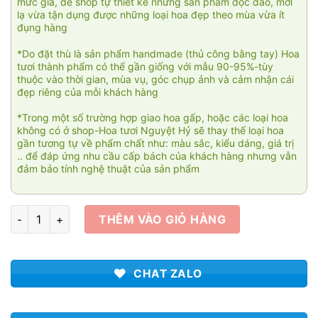
mức giá, để shop tự thiết kế những sản phẩm độc đáo, mới
lạ vừa tận dụng được những loại hoa đẹp theo mùa vừa ít
đụng hàng
*Do đặt thù là sản phẩm handmade (thủ công bằng tay) Hoa
tươi thành phẩm có thể gần giống với mẫu 90-95%-tùy
thuộc vào thời gian, mùa vụ, góc chụp ảnh và cảm nhận cái
đẹp riêng của mỗi khách hàng
*Trong một số trường hợp giao hoa gấp, hoặc các loại hoa
không có ở shop-Hoa tươi Nguyệt Hỷ sẽ thay thế loại hoa
gần tương tự về phẩm chất như: màu sắc, kiểu dáng, giá trị
.. để đáp ứng nhu cầu cấp bách của khách hàng nhưng vẫn
đảm bảo tính nghệ thuật của sản phẩm
Giỏ hoa Tài cát 004 số lượng
THÊM VÀO GIỎ HÀNG
CHAT ZALO