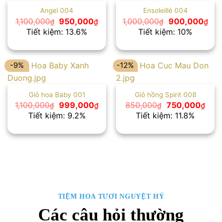
Angel 004
Ensoleillé 004
Giá
Giá
Giá
Giá
1,100,000
950,000
1,000,000
900,000
₫
₫
₫
₫
gốc
hiện
gốc
hiệ
Tiết kiệm: 13.6%
Tiết kiệm: 10%
là:
tại
là:
tại
1,100,000₫.
là:
1,000,000₫.
là:
950,000₫.
900
-9%
-12%
Giỏ hoa Baby 001
Giỏ hồng Spirit 008
Giá
Giá
Giá
Giá
1,100,000
999,000
850,000
750,000
₫
₫
₫
₫
gốc
hiện
gốc
hiện
Tiết kiệm: 9.2%
Tiết kiệm: 11.8%
là:
tại
là:
tại
1,100,000₫.
là:
850,000₫.
là:
999,000₫.
750,
TIỆM HOA TƯƠI NGUYỆT HỶ
Các câu hỏi thường