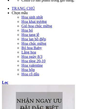
Chưa có sản phẩm trong giỏ hàng.
TRANG CHỦ
Chọn mẫu
Hoa sinh nhật
Hoa khai trương
Giỏ hoa chúc mừng
Hoa bó
Hoa tang lễ
Hoa lan hồ điệp
Hoa chúc mừng
Bó hoa Baby
Lẵng hoa
Hoa ngày 8/3
Hoa tặng 20-10
Hoa valentine
Hoa hộp
Hoa cô dâu
Lọc