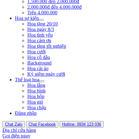
1.500.000 đến 2.000.000đ
2.000.000đ đến 4.000.000đ
Trên 4.000.000
Hoa sự kiện
Hoa tặng 20/10
Hoa ngày 8/3
Hoa tình yêu
Hoa cảm ơn
Hoa tặng tốt nghiệp
Hoa cưới
Hoa cô dâu
Background
Hoa cài áo
Kỷ niệm ngày cưới
Thể loại hoa
Hoa lẵng
Hoa bình
Hoa hộp
Hoa giỏ
Hoa chậu
Đăng nhập
Chat Zalo
Chat Facebook
Hotline: 0934 123 036
Địa chỉ cửa hàng
Gọi điện ngay