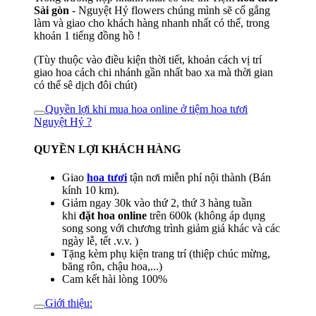
Sài gòn
- Nguyệt Hỷ flowers chúng mình sẽ cố gắng
làm và giao cho khách hàng nhanh nhất có thể, trong
khoản 1 tiếng đồng hồ !
(Tùy thuộc vào điều kiện thời tiết, khoản cách vị trí
giao hoa cách chi nhánh gần nhất bao xa mà thời gian
có thể sê dịch đôi chút)
Quyền lợi khi mua hoa online ở tiệm hoa tươi
Nguyệt Hỷ ?
QUYỀN LỢI KHÁCH HÀNG
Giao
hoa tươi
tận nơi miễn phí nội thành (Bán
kính 10 km).
Giảm ngay 30k vào thứ 2, thứ 3 hàng tuần
khi
đặt hoa online
trên 600k (không áp dụng
song song với chương trình giảm giá khác và các
ngày lễ, tết .v.v. )
Tặng kèm phụ kiện trang trí (thiệp chúc mừng,
băng rôn, chậu hoa,...)
Cam kết hài lòng 100%
Giới thiệu: