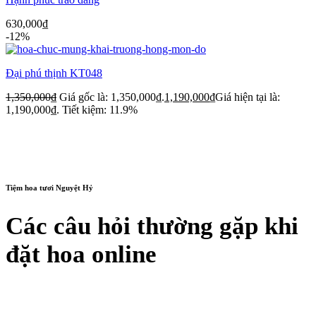
630,000
₫
-12%
Đại phú thịnh KT048
1,350,000
₫
Giá gốc là: 1,350,000₫.
1,190,000
₫
Giá hiện tại là:
1,190,000₫.
Tiết kiệm: 11.9%
Tiệm hoa tươi Nguyệt Hỷ
Các câu hỏi thường gặp khi
đặt hoa online