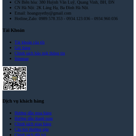
CN Biên hòa: 380 Huỳnh Văn Luỹ, Quang Vinh, BH, ĐN
CN Hà Nội: 2K Láng Hạ, Ba Đình Hà Nội.
Email: hoanguyethy@gmail.com
Hotline,Zalo: 0989.578.353 - 0934.123.036 - 0934.960.036
Tài Khoản
Tài khoản của tôi
Giỏ hàng
Chính sách bảo mật thông tin
Sitemap
Dịch vụ khách hàng
Hướng dẫn mua hàng
Hướng dẫn thanh toán
Chính sách giao hàng
Câu hỏi thường gặp
Chính sách đổi trả