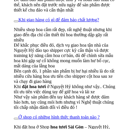
thể, khách nên đặt trước nửa ngày để sản phẩm được
thiết kế chu đáo và cẩn thận nhất
Khi giao hàng có gì để đảm bảo chất lượng?
Nhiều shop hoa cắm rất đẹp, rất nghệ thuật nhưng khi
giao đến địa chỉ cần thiết thì hoa thường dập gãy rất
nhiều
Để khắc phục điều đó, dịch vụ giao hoa tận nhà của
Nguyệt Hỷ đào tạo shipper cực kỳ cẩn thận và được
training kỹ năng cắm hoa cơ bản, đủ để chỉnh sửa mẫu
hoa khi gặp sự cố không mong muốn làm hư bố cục,
mất dáng của lẵng hoa
Bên cạnh đó, 1 phần sản phẩm bị hư hại nhiều là do rất
nhiều cửa hàng hoa ưu tiên cho shipper cột hoa sau xe
và chạy đi giao hàng
Khi
đặt hoa tươi
ở Nguyệt Hỷ không như vậy.. Chúng
tôi ưu tiên việc dùng tay để giữ hoa và lái xe
Như vậy sản phẩm đến tay khách hàng sẽ được đảm
bảo hơn, tay cũng mỏi hơn nhưng vì Nghệ thuật chúng
tôi chấp nhận đánh đổi vì điều đó !
Ở shop có những hình thức thanh toán nào ?
Khi đặt hoa ở Shop
hoa tươi Sài Gòn
– Nguyệt Hỷ,