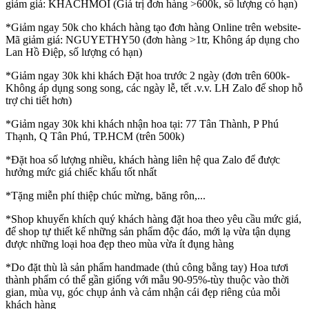
giảm giá: KHACHMOI (Giá trị đơn hàng >600k, số lượng có hạn)
*Giảm ngay 50k cho khách hàng tạo đơn hàng Online trên website-
Mã giảm giá: NGUYETHY50 (đơn hàng >1tr, Không áp dụng cho
Lan Hồ Điệp, số lượng có hạn)
*Giảm ngay 30k khi khách Đặt hoa trước 2 ngày (đơn trên 600k-
Không áp dụng song song, các ngày lễ, tết .v.v. LH Zalo để shop hỗ
trợ chi tiết hơn)
*Giảm ngay 30k khi khách nhận hoa tại: 77 Tân Thành, P Phú
Thạnh, Q Tân Phú, TP.HCM (trên 500k)
*Đặt hoa số lượng nhiều, khách hàng liên hệ qua Zalo để được
hưởng mức giá chiếc khấu tốt nhất
*Tặng miễn phí thiệp chúc mừng, băng rôn,...
*Shop khuyến khích quý khách hàng đặt hoa theo yêu cầu mức giá,
để shop tự thiết kế những sản phẩm độc đáo, mới lạ vừa tận dụng
được những loại hoa đẹp theo mùa vừa ít đụng hàng
*Do đặt thù là sản phẩm handmade (thủ công bằng tay) Hoa tươi
thành phẩm có thể gần giống với mẫu 90-95%-tùy thuộc vào thời
gian, mùa vụ, góc chụp ảnh và cảm nhận cái đẹp riêng của mỗi
khách hàng