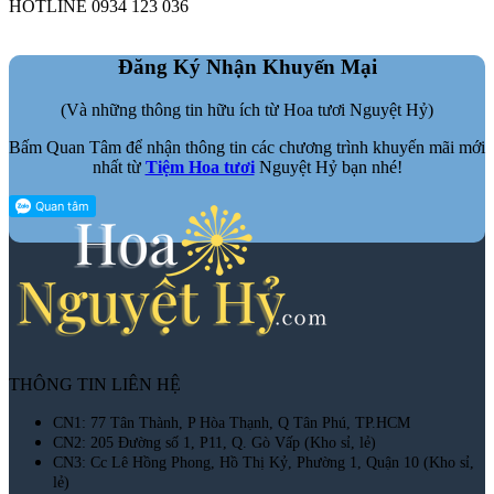
HOTLINE 0934 123 036
Đăng Ký Nhận Khuyến Mại
(Và những thông tin hữu ích từ Hoa tươi Nguyệt Hỷ)
Bấm Quan Tâm để nhận thông tin các chương trình khuyến mãi mới
nhất từ
Tiệm Hoa tươi
Nguyệt Hỷ bạn nhé!
THÔNG TIN LIÊN HỆ
CN1: 77 Tân Thành, P Hòa Thạnh, Q Tân Phú, TP.HCM
CN2: 205 Đường số 1, P11, Q. Gò Vấp (Kho sỉ, lẻ)
CN3: Cc Lê Hồng Phong, Hồ Thị Kỷ, Phường 1, Quận 10 (Kho sỉ,
lẻ)