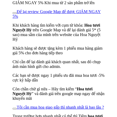
GIẢM NGAY 5% Khi mua từ 2 sản phẩm trở lên
Để lại review Google Map để được GIẢM NGAY
5%
Khi khách hàng tìm kiếm với cụm từ khóa:
Hoa tươi
Nguyệt Hỷ
trên Google Map và để lại đánh giá 5* (5
sao) mua sắm của mình trên website của Hoa Nguyệt
Hỷ
Khách hàng sẽ được tặng kèm 1 phiếu mua hàng giảm
giá 5% cho đơn hàng tiếp theo
Chỉ cần để lại đánh giá khách quan nhất, sau đó chụp
ảnh màn hình gửi cho admin.
Các bạn sẽ được ngay 1 phiếu ưu đãi mua hoa tươi -5%
cực kỳ hấp dẫn
Còn chần chừ gì nửa – Hãy tìm kiếm “
Hoa tươi
Nguyệt Hỷ
” và đánh giá trên google map ngay để nhận
khuyến mãi
Tôi cần mua hoa giao gấp thì nhanh nhất là bao lâu ?
Trong trường hợp nhanh nhất có thể thì Tiệm
hoa tươi