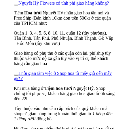
Nguyệt Hỷ Flowers có tính phí giao hàng không?
Tiệm
Hoa tươi
Nguyệt Hỷ nhận giao hoa tận nơi và
Free Ship (Bán kính 10km đơn trên 500k) ở các quận
của TPHCM như:
Quận 1, 3, 4, 5, 6, 8, 10, 11, quận 12 (tùy phường),
Tân Bình, Tân Phú, Phú Nhuận, Bình Thạnh, Gò Vấp
- Hóc Môn (tùy khu vực)
Giao hàng có phụ thu ở các quận còn lại, phí ship tùy
thuộc vào mức độ xa gần tùy vào vị trí cụ thể khách
hàng cần giao hoa
Thời gian làm việc ở Shop hoa từ mấy giờ đến mấy
giờ ?
Khi mua hàng ở
Tiệm hoa tươi
Nguyệt Hỷ, Shop
chúng tôi phục vụ khách hàng giao hoa giao từ 6h sáng
đến 22h.
Tùy thuộc vào nhu cầu cấp bách của quý khách mà
shop sẽ giao hàng trong khoản thời gian từ
1 tiếng đến
1 tiếng rưỡi
đồng hồ.
Để đảm bảo sản phẩm được như ý và hoàn hảo nhất có