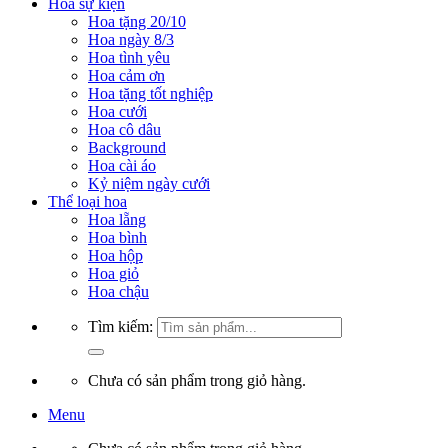
Hoa sự kiện
Hoa tặng 20/10
Hoa ngày 8/3
Hoa tình yêu
Hoa cảm ơn
Hoa tặng tốt nghiệp
Hoa cưới
Hoa cô dâu
Background
Hoa cài áo
Kỷ niệm ngày cưới
Thể loại hoa
Hoa lẵng
Hoa bình
Hoa hộp
Hoa giỏ
Hoa chậu
Tìm kiếm:
Chưa có sản phẩm trong giỏ hàng.
Menu