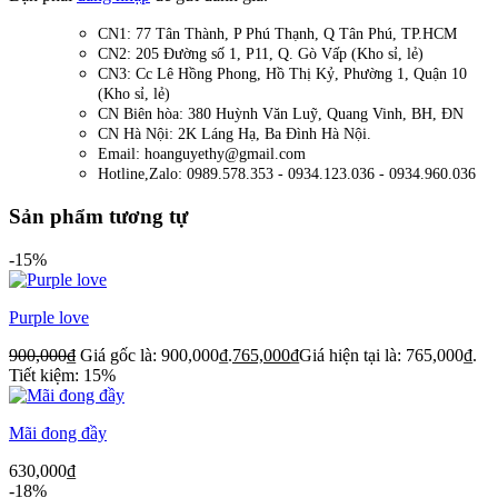
CN1: 77 Tân Thành, P Phú Thạnh, Q Tân Phú, TP.HCM
CN2: 205 Đường số 1, P11, Q. Gò Vấp (Kho sỉ, lẻ)
CN3: Cc Lê Hồng Phong, Hồ Thị Kỷ, Phường 1, Quận 10
(Kho sỉ, lẻ)
CN Biên hòa: 380 Huỳnh Văn Luỹ, Quang Vinh, BH, ĐN
CN Hà Nội: 2K Láng Hạ, Ba Đình Hà Nội.
Email: hoanguyethy@gmail.com
Hotline,Zalo: 0989.578.353 - 0934.123.036 - 0934.960.036
Sản phẩm tương tự
-15%
Purple love
900,000
₫
Giá gốc là: 900,000₫.
765,000
₫
Giá hiện tại là: 765,000₫.
Tiết kiệm: 15%
Mãi đong đầy
630,000
₫
-18%