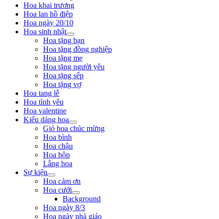
Hoa khai trương
Hoa lan hồ điệp
Hoa ngày 20/10
Hoa sinh nhật
Hoa tặng bạn
Hoa tặng đồng nghiệp
Hoa tặng mẹ
Hoa tặng người yêu
Hoa tặng sếp
Hoa tặng vợ
Hoa tang lễ
Hoa tình yêu
Hoa valentine
Kiểu dáng hoa
Giỏ hoa chúc mừng
Hoa bình
Hoa chậu
Hoa hộp
Lẵng hoa
Sự kiện
Hoa cảm ơn
Hoa cưới
Background
Hoa ngày 8/3
Hoa ngày nhà giáo