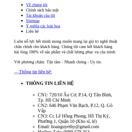
Về chúng tôi
Chính sách bảo mật
Tài khoản của tôi
Sitemap
Ý nghĩa các loài hoa
Liên hệ
Luôn nỗ lực hết mình mong muốn mang lại giá trị nghệ thuật
chân chính cho khách hàng. Chúng tôi cam kết khách hàng
hài lòng 100% về sản phẩm và chất lượng phục vụ của mình.
Với phương châm: Tận tâm - Nhanh chóng - Uy tín.
Thông tin liên hệ:
THÔNG TIN LIÊN HỆ
CN1: 720/10 Âu Cơ, P.14, Q Tân Bình,
Tp. Hồ Chí Minh
CN2: 646 Phạm Văn Bạch, P.12, Q. Gò
Vấp
CN3: Cc Lê Hồng Phong, Hồ Thị Kỷ,
Phường 1, Quận 10 (Kho sỉ, lẻ)
Email: hoanguyethy@gmail.com
Hotline,Zalo: 0989.578.353 -