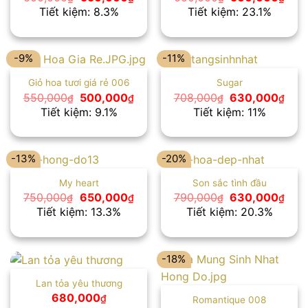
gốc
hiện
gốc
hiện
Tiết kiệm: 8.3%
Tiết kiệm: 23.1%
là:
tại
là:
tại
600,000₫.
là:
650,000₫.
là:
550,000₫.
500
-9%
-11%
Giỏ hoa tươi giá rẻ 006
Sugar
Giá
Giá
Giá
Giá
550,000
500,000
708,000
630,000
₫
₫
₫
₫
gốc
hiện
gốc
hiện
Tiết kiệm: 9.1%
Tiết kiệm: 11%
là:
tại
là:
tại
550,000₫.
là:
708,000₫.
là:
500,000₫.
630
-13%
-20%
My heart
Son sắc tình đầu
Giá
Giá
Giá
Giá
750,000
650,000
790,000
630,000
₫
₫
₫
₫
gốc
hiện
gốc
hiện
Tiết kiệm: 13.3%
Tiết kiệm: 20.3%
là:
tại
là:
tại
750,000₫.
là:
790,000₫.
là:
650,000₫.
630
-18%
Lan tỏa yêu thương
680,000
₫
Romantique 008