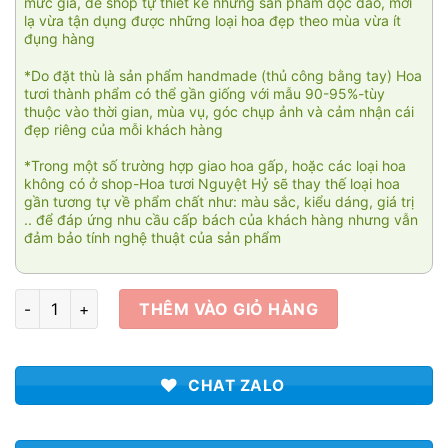
mức giá, để shop tự thiết kế những sản phẩm độc đáo, mới
lạ vừa tận dụng được những loại hoa đẹp theo mùa vừa ít
đụng hàng
*Do đặt thù là sản phẩm handmade (thủ công bằng tay) Hoa
tươi thành phẩm có thể gần giống với mẫu 90-95%-tùy
thuộc vào thời gian, mùa vụ, góc chụp ảnh và cảm nhận cái
đẹp riêng của mỗi khách hàng
*Trong một số trường hợp giao hoa gấp, hoặc các loại hoa
không có ở shop-Hoa tươi Nguyệt Hỷ sẽ thay thế loại hoa
gần tương tự về phẩm chất như: màu sắc, kiểu dáng, giá trị
.. để đáp ứng nhu cầu cấp bách của khách hàng nhưng vẫn
đảm bảo tính nghệ thuật của sản phẩm
Giỏ hoa Đồng tiền 001 số lượng
THÊM VÀO GIỎ HÀNG
CHAT ZALO