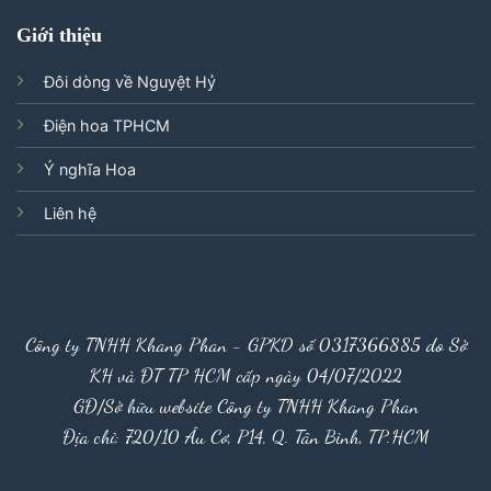
Giới thiệu
Đôi dòng về Nguyệt Hỷ
Điện hoa TPHCM
Ý nghĩa Hoa
Liên hệ
Công ty TNHH Khang Phan - GPKD số 0317366885 do Sở
KH và ĐT TP HCM cấp ngày 04/07/2022
GĐ/Sở hữu website Công ty TNHH Khang Phan
Địa chỉ: 720/10 Âu Cơ, P14, Q. Tân Bình, TP.HCM