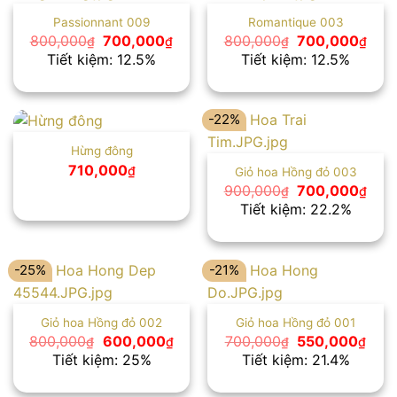
Passionnant 009
Romantique 003
Giá
Giá
Giá
Giá
800,000
700,000
800,000
700,000
₫
₫
₫
₫
gốc
hiện
gốc
hiện
Tiết kiệm: 12.5%
Tiết kiệm: 12.5%
là:
tại
là:
tại
800,000₫.
là:
800,000₫.
là:
700,000₫.
700,
-22%
Hừng đông
710,000
₫
Giỏ hoa Hồng đỏ 003
Giá
Giá
900,000
700,000
₫
₫
gốc
hiện
Tiết kiệm: 22.2%
là:
tại
900,000₫.
là:
700,
-25%
-21%
Giỏ hoa Hồng đỏ 002
Giỏ hoa Hồng đỏ 001
Giá
Giá
Giá
Giá
800,000
600,000
700,000
550,000
₫
₫
₫
₫
gốc
hiện
gốc
hiện
Tiết kiệm: 25%
Tiết kiệm: 21.4%
là:
tại
là:
tại
800,000₫.
là:
700,000₫.
là:
600,000₫.
550,