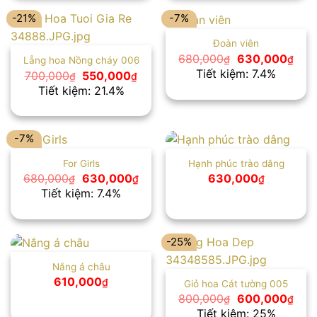
-21%
-7%
Đoàn viên
Giá
Giá
680,000
630,000
₫
₫
Lẵng hoa Nồng cháy 006
gốc
hiện
Tiết kiệm: 7.4%
Giá
Giá
700,000
550,000
₫
₫
là:
tại
gốc
hiện
Tiết kiệm: 21.4%
680,000₫.
là:
là:
tại
630
700,000₫.
là:
550,000₫.
-7%
For Girls
Hạnh phúc trào dâng
Giá
Giá
680,000
630,000
630,000
₫
₫
₫
gốc
hiện
Tiết kiệm: 7.4%
là:
tại
680,000₫.
là:
630,000₫.
-25%
Nắng á châu
610,000
₫
Giỏ hoa Cát tường 005
Giá
Giá
800,000
600,000
₫
₫
gốc
hiện
Tiết kiệm: 25%