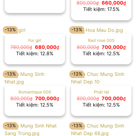
Giá
Giá
800,000
660,000
₫
₫
gốc
hiện
Tiết kiệm: 17.5%
là:
tại
800,000₫.
là:
660
-13%
-13%
For girl
Red rose 005
Giá
Giá
Giá
Giá
780,000
680,000
800,000
700,000
₫
₫
₫
₫
gốc
hiện
gốc
hiện
Tiết kiệm: 12.8%
Tiết kiệm: 12.5%
là:
tại
là:
tại
780,000₫.
là:
800,000₫.
là:
680,000₫.
700,
-13%
-13%
Romantique 006
Phát tài
Giá
Giá
Giá
Giá
800,000
700,000
800,000
700,000
₫
₫
₫
₫
gốc
hiện
gốc
hiện
Tiết kiệm: 12.5%
Tiết kiệm: 12.5%
là:
tại
là:
tại
800,000₫.
là:
800,000₫.
là:
700,000₫.
700,
-13%
-13%