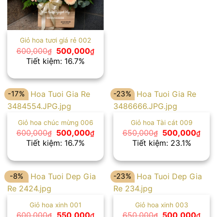
Giỏ hoa tươi giá rẻ 002
Giá
Giá
600,000
500,000
₫
₫
gốc
hiện
Tiết kiệm: 16.7%
là:
tại
600,000₫.
là:
500,000₫.
-17%
-23%
Giỏ hoa chúc mừng 006
Giỏ hoa Tài cát 009
Giá
Giá
Giá
Giá
600,000
500,000
650,000
500,000
₫
₫
₫
₫
gốc
hiện
gốc
hiện
Tiết kiệm: 16.7%
Tiết kiệm: 23.1%
là:
tại
là:
tại
600,000₫.
là:
650,000₫.
là:
500,000₫.
500
-8%
-23%
Giỏ hoa xinh 001
Giỏ hoa xinh 003
Giá
Giá
Giá
Giá
600,000
550,000
650,000
500,000
₫
₫
₫
₫