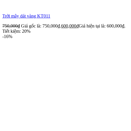
Trời mây dát vàng KT011
750,000
₫
Giá gốc là: 750,000₫.
600,000
₫
Giá hiện tại là: 600,000₫.
Tiết kiệm: 20%
-16%