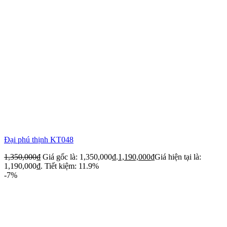
Đại phú thịnh KT048
1,350,000
₫
Giá gốc là: 1,350,000₫.
1,190,000
₫
Giá hiện tại là:
1,190,000₫.
Tiết kiệm: 11.9%
-7%