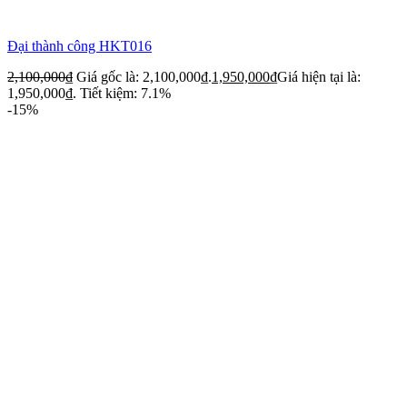
Đại thành công HKT016
2,100,000
₫
Giá gốc là: 2,100,000₫.
1,950,000
₫
Giá hiện tại là:
1,950,000₫.
Tiết kiệm: 7.1%
-15%