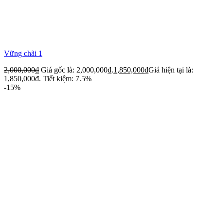
Vững chãi 1
2,000,000
₫
Giá gốc là: 2,000,000₫.
1,850,000
₫
Giá hiện tại là:
1,850,000₫.
Tiết kiệm: 7.5%
-15%