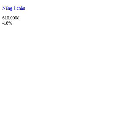
Nắng á châu
610,000
₫
-18%