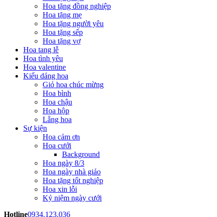
Hoa tặng đồng nghiệp
Hoa tặng mẹ
Hoa tặng người yêu
Hoa tặng sếp
Hoa tặng vợ
Hoa tang lễ
Hoa tình yêu
Hoa valentine
Kiểu dáng hoa
Giỏ hoa chúc mừng
Hoa bình
Hoa chậu
Hoa hộp
Lẵng hoa
Sự kiện
Hoa cảm ơn
Hoa cưới
Background
Hoa ngày 8/3
Hoa ngày nhà giáo
Hoa tặng tốt nghiệp
Hoa xin lỗi
Kỷ niệm ngày cưới
Hotline
0934.123.036