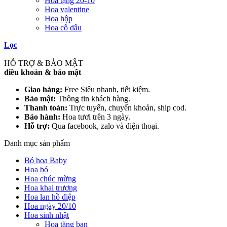
Hoa tặng 20-10
Hoa valentine
Hoa hộp
Hoa cô dâu
Lọc
HỖ TRỢ & BẢO MẬT
điều khoản & bảo mật
Giao hàng:
Free Siêu nhanh, tiết kiệm.
Bảo mật:
Thông tin khách hàng.
Thanh toán:
Trực tuyến, chuyển khoản, ship cod.
Bảo hành:
Hoa tươi trên 3 ngày.
Hỗ trợ:
Qua facebook, zalo và điện thoại.
Danh mục sản phẩm
Bó hoa Baby
Hoa bó
Hoa chúc mừng
Hoa khai trương
Hoa lan hồ điệp
Hoa ngày 20/10
Hoa sinh nhật
Hoa tặng bạn