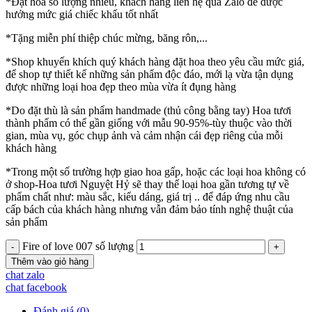
*Đặt hoa số lượng nhiều, khách hàng liên hệ qua Zalo để được
hưởng mức giá chiếc khấu tốt nhất
*Tặng miễn phí thiệp chúc mừng, băng rôn,...
*Shop khuyến khích quý khách hàng đặt hoa theo yêu cầu mức giá,
để shop tự thiết kế những sản phẩm độc đáo, mới lạ vừa tận dụng
được những loại hoa đẹp theo mùa vừa ít đụng hàng
*Do đặt thù là sản phẩm handmade (thủ công bằng tay) Hoa tươi
thành phẩm có thể gần giống với mẫu 90-95%-tùy thuộc vào thời
gian, mùa vụ, góc chụp ảnh và cảm nhận cái đẹp riêng của mỗi
khách hàng
*Trong một số trường hợp giao hoa gấp, hoặc các loại hoa không có
ở shop-Hoa tươi Nguyệt Hỷ sẽ thay thế loại hoa gần tương tự về
phẩm chất như: màu sắc, kiểu dáng, giá trị .. để đáp ứng nhu cầu
cấp bách của khách hàng nhưng vẫn đảm bảo tính nghệ thuật của
sản phẩm
Fire of love 007 số lượng
Thêm vào giỏ hàng
chat zalo
chat facebook
Đánh giá (0)