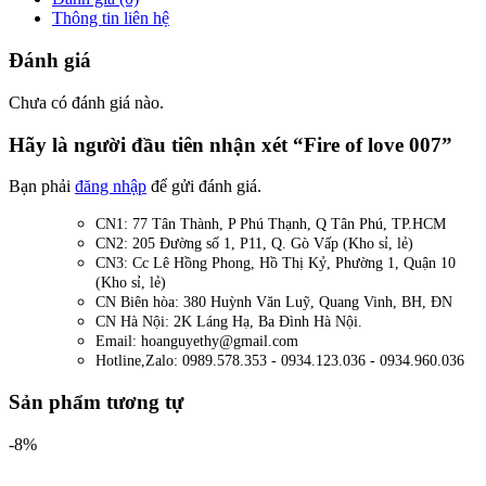
Thông tin liên hệ
Đánh giá
Chưa có đánh giá nào.
Hãy là người đầu tiên nhận xét “Fire of love 007”
Bạn phải
đăng nhập
để gửi đánh giá.
CN1: 77 Tân Thành, P Phú Thạnh, Q Tân Phú, TP.HCM
CN2: 205 Đường số 1, P11, Q. Gò Vấp (Kho sỉ, lẻ)
CN3: Cc Lê Hồng Phong, Hồ Thị Kỷ, Phường 1, Quận 10
(Kho sỉ, lẻ)
CN Biên hòa: 380 Huỳnh Văn Luỹ, Quang Vinh, BH, ĐN
CN Hà Nội: 2K Láng Hạ, Ba Đình Hà Nội.
Email: hoanguyethy@gmail.com
Hotline,Zalo: 0989.578.353 - 0934.123.036 - 0934.960.036
Sản phẩm tương tự
-8%