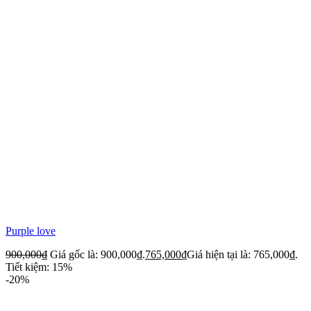
Purple love
900,000
₫
Giá gốc là: 900,000₫.
765,000
₫
Giá hiện tại là: 765,000₫.
Tiết kiệm: 15%
-20%