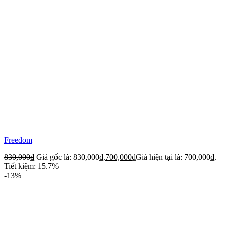
Freedom
830,000
₫
Giá gốc là: 830,000₫.
700,000
₫
Giá hiện tại là: 700,000₫.
Tiết kiệm: 15.7%
-13%