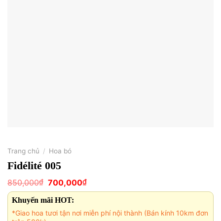
Trang chủ
/
Hoa bó
Fidélité 005
Giá
Giá
₫
₫
850,000
700,000
gốc
hiện
là:
tại
Khuyến mãi HOT:
850,000₫.
là:
700,000₫.
*Giao hoa tươi tận nơi miễn phí nội thành (Bán kính 10km đơn