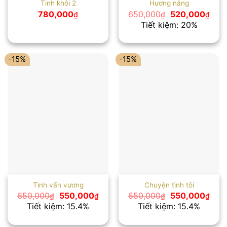
Tinh khôi 2
Hương nắng
Giá
Giá
780,000
650,000
520,000
₫
₫
₫
gốc
hiện
Tiết kiệm: 20%
là:
tại
650,000₫.
là:
520,
-15%
-15%
Tình vấn vương
Chuyện tình tôi
Giá
Giá
Giá
Giá
650,000
550,000
650,000
550,000
₫
₫
₫
₫
gốc
hiện
gốc
hiện
Tiết kiệm: 15.4%
Tiết kiệm: 15.4%
là:
tại
là:
tại
650,000₫.
là:
650,000₫.
là: