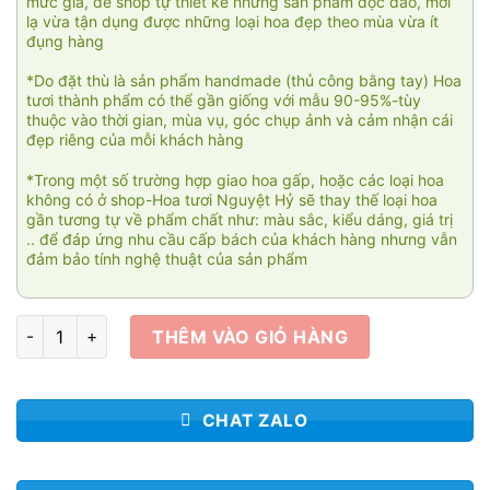
mức giá, để shop tự thiết kế những sản phẩm độc đáo, mới
lạ vừa tận dụng được những loại hoa đẹp theo mùa vừa ít
đụng hàng
*Do đặt thù là sản phẩm handmade (thủ công bằng tay) Hoa
tươi thành phẩm có thể gần giống với mẫu 90-95%-tùy
thuộc vào thời gian, mùa vụ, góc chụp ảnh và cảm nhận cái
đẹp riêng của mỗi khách hàng
*Trong một số trường hợp giao hoa gấp, hoặc các loại hoa
không có ở shop-Hoa tươi Nguyệt Hỷ sẽ thay thế loại hoa
gần tương tự về phẩm chất như: màu sắc, kiểu dáng, giá trị
.. để đáp ứng nhu cầu cấp bách của khách hàng nhưng vẫn
đảm bảo tính nghệ thuật của sản phẩm
Fidélité 005 số lượng
THÊM VÀO GIỎ HÀNG
CHAT ZALO