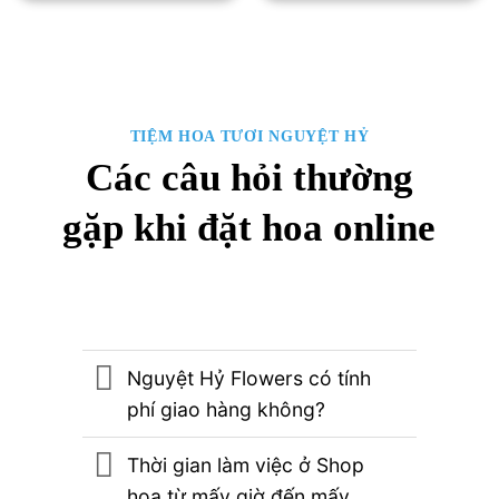
550,000₫.
550,
TIỆM HOA TƯƠI NGUYỆT HỶ
Các câu hỏi thường
gặp khi đặt hoa online
Nguyệt Hỷ Flowers có tính
phí giao hàng không?
Thời gian làm việc ở Shop
hoa từ mấy giờ đến mấy