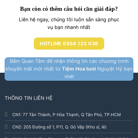
Bạn còn có thêm câu hỏi cần giải đáp?
Liên hệ ngay, chúng tôi luôn sẳn sàng phục
vụ bạn nhanh nhất
HOTLINE 0934 123 036
Bấm Quan Tâm để nhận thông tin các chương trình
khuyến mãi mới nhất từ
Tiệm Hoa tươi
Nguyệt Hỷ bạn
nhé!
THÔNG TIN LIÊN HỆ
CN1: 77 Tân Thành, P Hòa Thạnh, Q Tân Phú, TP.HCM
CN2: 205 Đường số 1, P11, Q. Gò Vấp (Kho sỉ, lẻ)