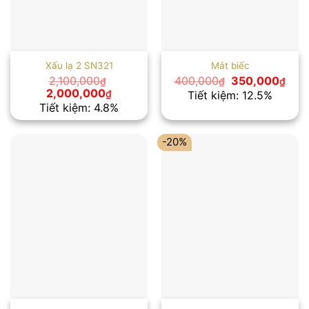
Xấu lạ 2 SN321
Mắt biếc
Giá
Giá
2,100,000
400,000
350,000
₫
₫
₫
gốc
hiện
Giá
Giá
2,000,000
₫
Tiết kiệm: 12.5%
là:
tại
gốc
hiện
Tiết kiệm: 4.8%
400,000₫.
là:
là:
tại
350
2,100,000₫.
là:
2,000,000₫.
-20%