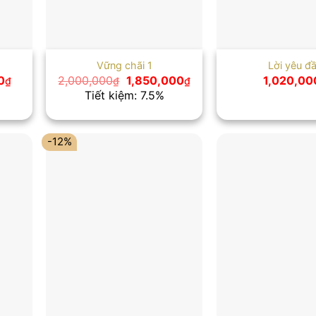
Vững chãi 1
Lời yêu đ
Giá
Giá
Giá
0
2,000,000
1,850,000
1,020,00
₫
₫
₫
hiện
gốc
hiện
Tiết kiệm: 7.5%
tại
là:
tại
₫.
là:
2,000,000₫.
là:
580,000₫.
1,850,000₫.
-12%