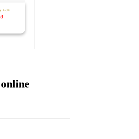
y cao
0
₫
 online