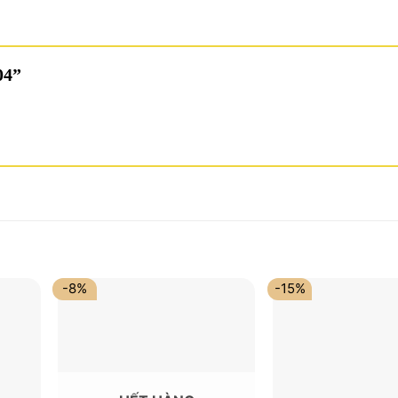
004”
-8%
-15%