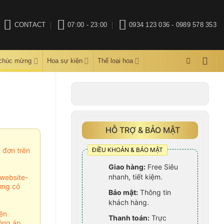
CONTACT
07:00 - 23:00
0934 123 036 - 0989 578 353
 chúc mừng
Hoa sự kiện
Thể loại hoa
HỖ TRỢ & BẢO MẬT
ĐIỀU KHOẢN & BẢO MẬT
m đơn trên
Giao hàng:
Free Siêu
nhanh, tiết kiệm.
website-
ợng có
Bảo mật:
Thông tin
khách hàng.
ên
Thanh toán:
Trực
ông áp