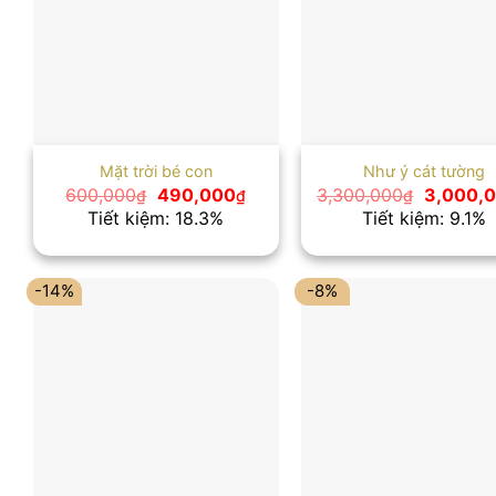
Mặt trời bé con
Như ý cát tường
Giá
Giá
Giá
600,000
490,000
3,300,000
3,000,
₫
₫
₫
gốc
hiện
gốc
Tiết kiệm: 18.3%
Tiết kiệm: 9.1%
là:
tại
là:
600,000₫.
là:
3,300,0
490,000₫.
-14%
-8%