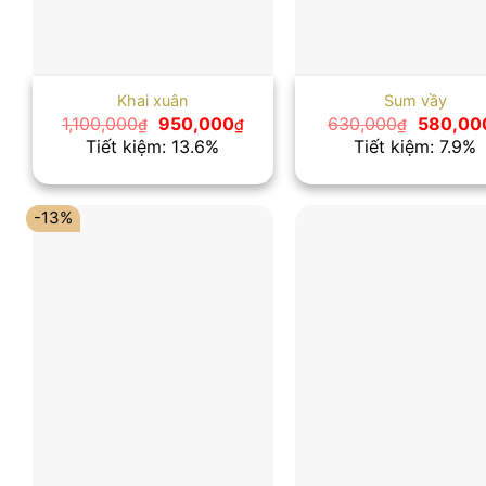
Khai xuân
Sum vầy
Giá
Giá
Giá
1,100,000
950,000
630,000
580,00
₫
₫
₫
gốc
hiện
gốc
Tiết kiệm: 13.6%
Tiết kiệm: 7.9%
là:
tại
là:
1,100,000₫.
là:
630,000
950,000₫.
-13%