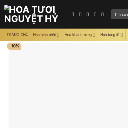
Skip
to
Tìm
content
kiếm:
TRANG CHỦ
Hoa sinh nhật
Hoa khai trương
Hoa tang lễ
-10%