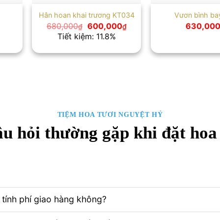
Hân hoan khai trương KT034
Vươn bình ba
Giá
Giá
680,000
600,000
630,00
₫
₫
gốc
hiện
Tiết kiệm: 11.8%
là:
tại
680,000₫.
là:
600,000₫.
TIỆM HOA TƯƠI NGUYỆT HỶ
u hỏi thường gặp khi đặt hoa
tính phí giao hàng không?