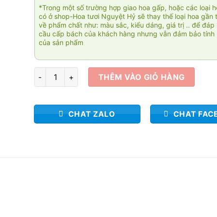
*Trong một số trường hợp giao hoa gấp, hoặc các loại 
có ở shop-Hoa tươi Nguyệt Hỷ sẽ thay thế loại hoa gần 
về phẩm chất như: màu sắc, kiểu dáng, giá trị .. để đáp
cầu cấp bách của khách hàng nhưng vẫn đảm bảo tính 
của sản phẩm
Ensoleillé 004 số lượng
THÊM VÀO GIỎ HÀNG
CHAT ZALO
CHAT FAC