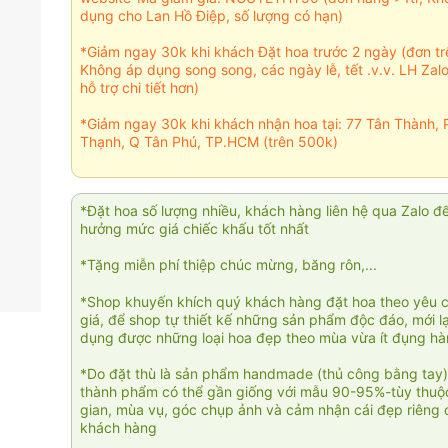
dụng cho Lan Hồ Điệp, số lượng có hạn)
*Giảm ngay 30k khi khách Đặt hoa trước 2 ngày (đơn t
Không áp dụng song song, các ngày lễ, tết .v.v. LH Zal
hỗ trợ chi tiết hơn)
*Giảm ngay 30k khi khách nhận hoa tại: 77 Tân Thành, 
Thạnh, Q Tân Phú, TP.HCM (trên 500k)
*Đặt hoa số lượng nhiều, khách hàng liên hệ qua Zalo đ
hưởng mức giá chiếc khấu tốt nhất
*Tặng miễn phí thiệp chúc mừng, băng rôn,...
*Shop khuyến khích quý khách hàng đặt hoa theo yêu 
giá, để shop tự thiết kế những sản phẩm độc đáo, mới l
dụng được những loại hoa đẹp theo mùa vừa ít đụng h
*Do đặt thù là sản phẩm handmade (thủ công bằng tay)
thành phẩm có thể gần giống với mẫu 90-95%-tùy thuộc
gian, mùa vụ, góc chụp ảnh và cảm nhận cái đẹp riêng 
khách hàng