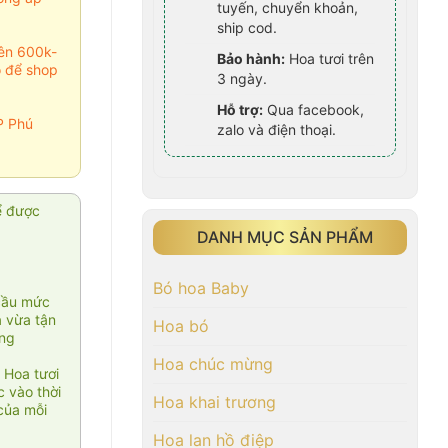
tuyến, chuyển khoản,
ship cod.
rên 600k-
Bảo hành:
Hoa tươi trên
o để shop
3 ngày.
Hỗ trợ:
Qua facebook,
P Phú
zalo và điện thoại.
ể được
DANH MỤC SẢN PHẨM
Bó hoa Baby
cầu mức
ạ vừa tận
Hoa bó
àng
Hoa chúc mừng
 Hoa tươi
 vào thời
Hoa khai trương
của mỗi
Hoa lan hồ điệp