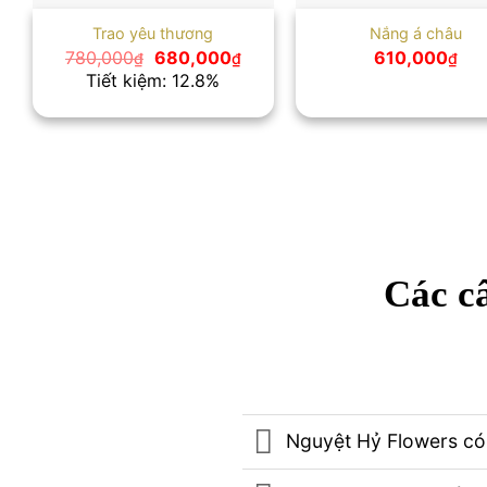
Trao yêu thương
Nắng á châu
Giá
Giá
780,000
680,000
610,000
₫
₫
₫
gốc
hiện
Tiết kiệm: 12.8%
là:
tại
780,000₫.
là:
680,000₫.
Các câ
Nguyệt Hỷ Flowers có 