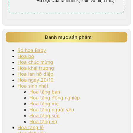
Hỗ trợ:
Qua facebook, zalo và điện thoại.
Danh mục sản phẩm
Bó hoa Baby
Hoa bó
Hoa chúc mừng
Hoa khai trương
Hoa lan hồ điệp
Hoa ngày 20/10
Hoa sinh nhật
Hoa tặng bạn
Hoa tặng đồng nghiệp
Hoa tặng mẹ
Hoa tặng người yêu
Hoa tặng sếp
Hoa tặng vợ
Hoa tang lễ