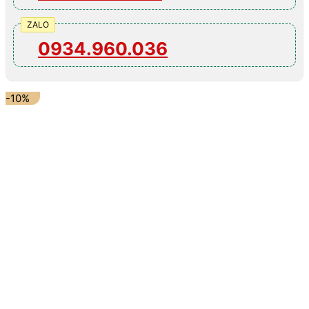
ZALO
0934.960.036
-10%