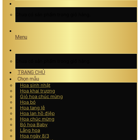
Chưa có sản phẩm trong giỏ hàng.
Menu
Chưa có sản phẩm trong giỏ hàng.
TRANG CHỦ
Chọn mẫu
Hoa sinh nhật
Hoa khai trương
Giỏ hoa chúc mừng
Hoa bó
Hoa tang lễ
Hoa lan hồ điệp
Hoa chúc mừng
Bó hoa Baby
Lẵng hoa
Hoa ngày 8/3