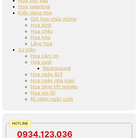
Hoa tình yêu
Hoa valentine
Kiểu dáng hoa
Giỏ hoa chúc mừng
Hoa bình
Hoa chậu
Hoa hộp
Lẵng hoa
Sự kiện
Hoa cảm ơn
Hoa cưới
Background
Hoa ngày 8/3
Hoa ngày nhà giáo
Hoa tặng tốt nghiệp
Hoa xin lỗi
Kỷ niệm ngày cưới
HOTLINE
0934.123.036