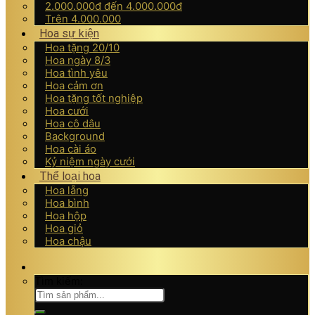
2.000.000đ đến 4.000.000đ
Trên 4.000.000
Hoa sự kiện
Hoa tặng 20/10
Hoa ngày 8/3
Hoa tình yêu
Hoa cảm ơn
Hoa tặng tốt nghiệp
Hoa cưới
Hoa cô dâu
Background
Hoa cài áo
Kỷ niệm ngày cưới
Thể loại hoa
Hoa lẵng
Hoa bình
Hoa hộp
Hoa giỏ
Hoa chậu
Tìm kiếm: