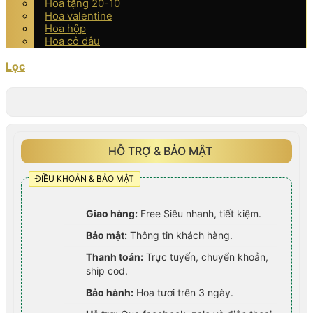
Hoa tặng 20-10
Hoa valentine
Hoa hộp
Hoa cô dâu
Lọc
HỖ TRỢ & BẢO MẬT
ĐIỀU KHOẢN & BẢO MẬT
Giao hàng:
Free Siêu nhanh, tiết kiệm.
Bảo mật:
Thông tin khách hàng.
Thanh toán:
Trực tuyến, chuyển khoản,
ship cod.
Bảo hành:
Hoa tươi trên 3 ngày.