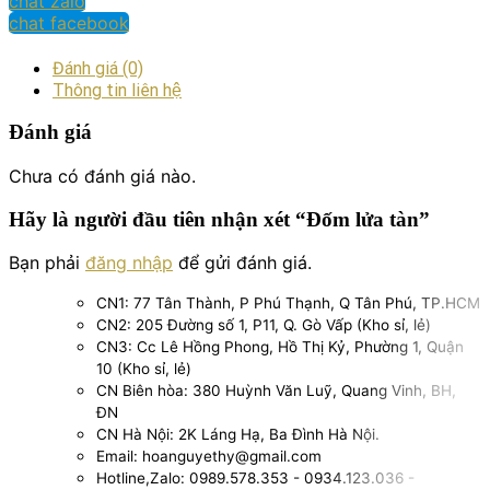
chat zalo
chat facebook
Đánh giá (0)
Thông tin liên hệ
Đánh giá
Chưa có đánh giá nào.
Hãy là người đầu tiên nhận xét “Đốm lửa tàn”
Bạn phải
đăng nhập
để gửi đánh giá.
CN1: 77 Tân Thành, P Phú Thạnh, Q Tân Phú, TP.HCM
CN2: 205 Đường số 1, P11, Q. Gò Vấp (Kho sỉ, lẻ)
CN3: Cc Lê Hồng Phong, Hồ Thị Kỷ, Phường 1, Quận
10 (Kho sỉ, lẻ)
CN Biên hòa: 380 Huỳnh Văn Luỹ, Quang Vinh, BH,
ĐN
CN Hà Nội: 2K Láng Hạ, Ba Đình Hà Nội.
Email: hoanguyethy@gmail.com
Hotline,Zalo: 0989.578.353 - 0934.123.036 -