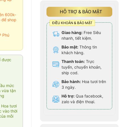
HỖ TRỢ & BẢO MẬT
rên 600k-
o để shop
ĐIỀU KHOẢN & BẢO MẬT
Giao hàng:
Free Siêu
P Phú
nhanh, tiết kiệm.
Bảo mật:
Thông tin
khách hàng.
ể được
Thanh toán:
Trực
tuyến, chuyển khoản,
ship cod.
Bảo hành:
Hoa tươi trên
cầu mức
3 ngày.
ạ vừa tận
àng
Hỗ trợ:
Qua facebook,
zalo và điện thoại.
 Hoa tươi
 vào thời
của mỗi