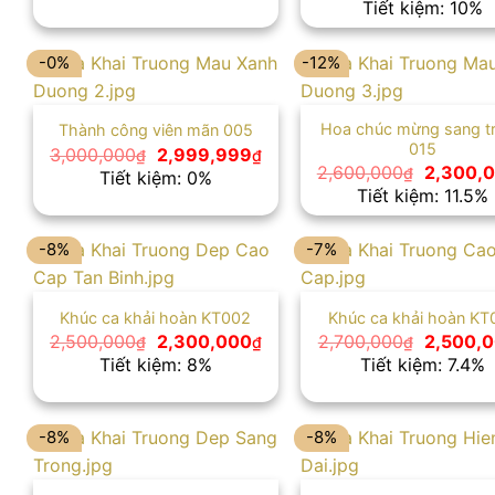
là:
tại
gốc
Tiết kiệm: 10%
2,500,000₫.
là:
là:
2,200,000₫.
3,000,0
-0%
-12%
Hoa chúc mừng sang t
Thành công viên mãn 005
015
Giá
Giá
3,000,000
2,999,999
₫
₫
gốc
hiện
Giá
2,600,000
2,300,
₫
Tiết kiệm: 0%
là:
tại
gốc
Tiết kiệm: 11.5%
3,000,000₫.
là:
là:
2,999,999₫.
2,600,0
-8%
-7%
Khúc ca khải hoàn KT002
Khúc ca khải hoàn KT
Giá
Giá
Giá
2,500,000
2,300,000
2,700,000
2,500,
₫
₫
₫
gốc
hiện
gốc
Tiết kiệm: 8%
Tiết kiệm: 7.4%
là:
tại
là:
2,500,000₫.
là:
2,700,0
2,300,000₫.
-8%
-8%