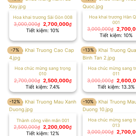
Hoa khai trương Hàn 
Hoa khai trương Sài Gòn 008
001
Giá
Giá
3,000,000
2,700,000
₫
₫
gốc
hiện
Giá
3,000,000
2,700,
₫
Tiết kiệm: 10%
là:
tại
gốc
Tiết kiệm: 10%
3,000,000₫.
là:
là:
2,700,000₫.
3,000,0
-7%
-13%
Hoa chúc mừng sang trọng
Hoa chúc mừng sang t
010
011
Giá
Giá
Giá
2,700,000
2,500,000
3,000,000
2,600,
₫
₫
₫
gốc
hiện
gốc
Tiết kiệm: 7.4%
Tiết kiệm: 13.3%
là:
tại
là:
2,700,000₫.
là:
3,000,0
2,500,000₫.
-12%
-10%
Hoa chúc mừng sang t
Thành công viên mãn 001
013
Giá
Giá
2,500,000
2,200,000
₫
₫
gốc
hiện
Giá
3,000,000
2,700,
₫
Tiết kiệm: 12%