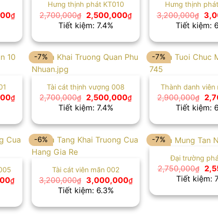
Hưng thịnh phát KT010
Hưng thịnh phá
Giá
Giá
Giá
Giá
000
2,700,000
2,500,000
3,200,000
3,0
₫
₫
₫
₫
hiện
gốc
hiện
gốc
Tiết kiệm: 7.4%
Tiết kiệm: 
tại
là:
tại
là:
00₫.
là:
2,700,000₫.
là:
3,2
2,400,000₫.
2,500,000₫.
-7%
-7%
01
Tài cát thịnh vượng 008
Thành danh viên
Giá
Giá
Giá
Giá
000
2,700,000
2,500,000
2,900,000
2,7
₫
₫
₫
₫
hiện
gốc
hiện
gốc
Tiết kiệm: 7.4%
Tiết kiệm: 
tại
là:
tại
là:
00₫.
là:
2,700,000₫.
là:
2,9
2,400,000₫.
2,500,000₫.
-6%
-7%
Đại trường ph
Giá
2,750,000
2,5
₫
005
Tài cát viên mãn 002
gốc
Tiết kiệm: 
Giá
Giá
Giá
000
3,200,000
3,000,000
₫
₫
₫
là:
hiện
gốc
hiện
Tiết kiệm: 6.3%
2,7
tại
là:
tại
00₫.
là:
3,200,000₫.
là:
2,200,000₫.
3,000,000₫.