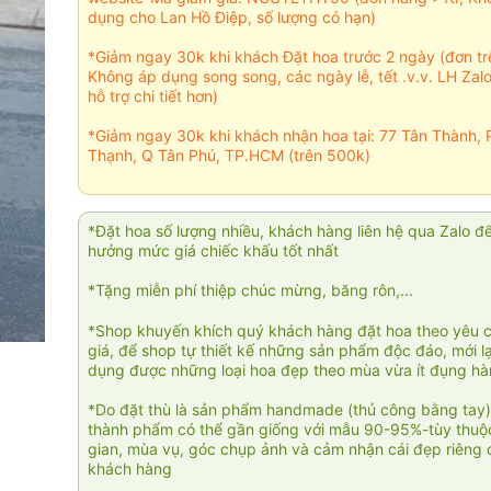
dụng cho Lan Hồ Điệp, số lượng có hạn)
*Giảm ngay 30k khi khách Đặt hoa trước 2 ngày (đơn t
Không áp dụng song song, các ngày lễ, tết .v.v. LH Zal
hỗ trợ chi tiết hơn)
*Giảm ngay 30k khi khách nhận hoa tại: 77 Tân Thành, 
Thạnh, Q Tân Phú, TP.HCM (trên 500k)
*Đặt hoa số lượng nhiều, khách hàng liên hệ qua Zalo đ
hưởng mức giá chiếc khấu tốt nhất
*Tặng miễn phí thiệp chúc mừng, băng rôn,...
*Shop khuyến khích quý khách hàng đặt hoa theo yêu 
giá, để shop tự thiết kế những sản phẩm độc đáo, mới l
dụng được những loại hoa đẹp theo mùa vừa ít đụng h
*Do đặt thù là sản phẩm handmade (thủ công bằng tay)
thành phẩm có thể gần giống với mẫu 90-95%-tùy thuộc
gian, mùa vụ, góc chụp ảnh và cảm nhận cái đẹp riêng 
khách hàng