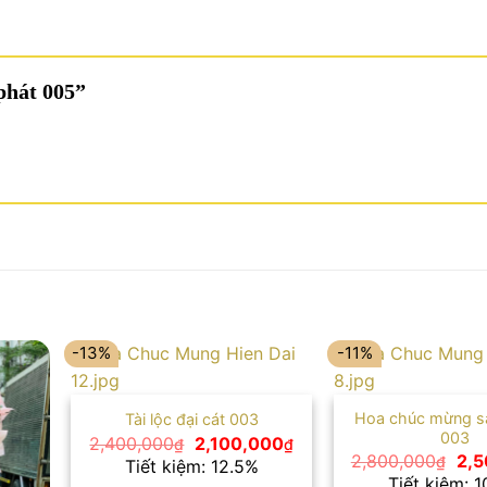
 phát 005”
-13%
-11%
Hoa chúc mừng s
Tài lộc đại cát 003
003
Giá
Giá
2,400,000
2,100,000
₫
₫
gốc
hiện
Giá
2,800,000
2,5
₫
Tiết kiệm: 12.5%
là:
tại
gốc
Tiết kiệm: 