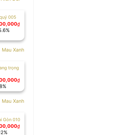
 quý 005
Giá
00,000
₫
hiện
15.6%
tại
00,000₫.
là:
2,700,000₫.
ang trọng
Giá
00,000
₫
hiện
 8%
tại
00,000₫.
là:
2,300,000₫.
ài Gòn 010
Giá
00,000
₫
hiện
 12%