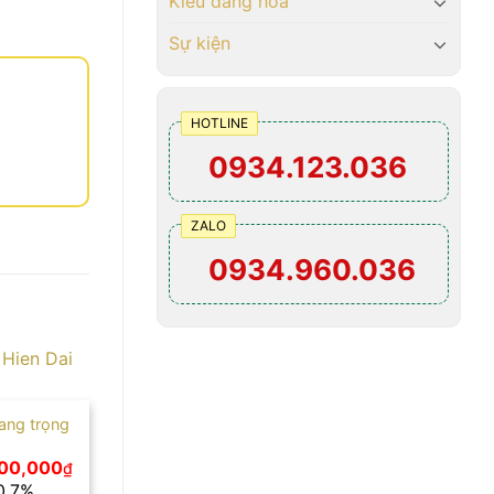
Kiểu dáng hoa
Sự kiện
HOTLINE
0934.123.036
ZALO
0934.960.036
ang trọng
Giá
00,000
₫
hiện
10.7%