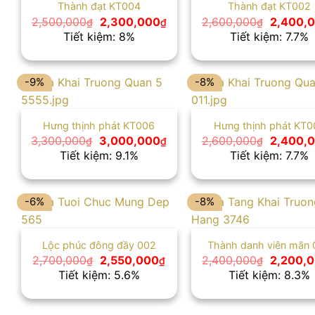
Thành đạt KT004
Thành đạt KT002
Giá
Giá
Giá
2,500,000
2,300,000
2,600,000
2,400,
₫
₫
₫
gốc
hiện
gốc
Tiết kiệm: 8%
Tiết kiệm: 7.7%
là:
tại
là:
2,500,000₫.
là:
2,600,0
2,300,000₫.
-9%
-8%
Hưng thịnh phát KT006
Hưng thịnh phát KT0
Giá
Giá
Giá
3,300,000
3,000,000
2,600,000
2,400,
₫
₫
₫
gốc
hiện
gốc
Tiết kiệm: 9.1%
Tiết kiệm: 7.7%
là:
tại
là:
3,300,000₫.
là:
2,600,0
3,000,000₫.
-6%
-8%
Lộc phúc đông đầy 002
Thành danh viên mãn 
Giá
Giá
Giá
2,700,000
2,550,000
2,400,000
2,200,
₫
₫
₫
gốc
hiện
gốc
Tiết kiệm: 5.6%
Tiết kiệm: 8.3%
là:
tại
là:
2,700,000₫.
là:
2,400,0
2,550,000₫.