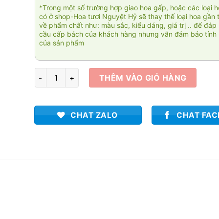
*Trong một số trường hợp giao hoa gấp, hoặc các loại 
có ở shop-Hoa tươi Nguyệt Hỷ sẽ thay thế loại hoa gần 
về phẩm chất như: màu sắc, kiểu dáng, giá trị .. để đáp
cầu cấp bách của khách hàng nhưng vẫn đảm bảo tính 
của sản phẩm
Đại trường phát 005 số lượng
THÊM VÀO GIỎ HÀNG
CHAT ZALO
CHAT FA