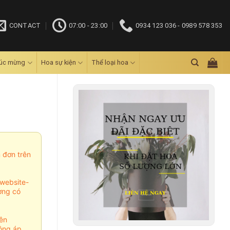
CONTACT
07:00 - 23:00
0934 123 036 - 0989 578 353
húc mừng
Hoa sự kiện
Thể loại hoa
m đơn trên
website-
ợng có
ên
ông áp