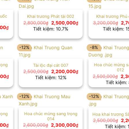
Quốc
Khai trương Phát tài 002
Khai trương Phú
Giá
Giá
Giá
2,800,000
2,500,000
3,200,000
2,7
₫
₫
₫
gốc
hiện
gốc
Giá
000
₫
Tiết kiệm: 10.7%
Tiết kiệm: 
là:
tại
là:
hiện
2,800,000₫.
là:
3,2
tại
2,500,000₫.
00₫.
là:
2,700,000₫.
-12%
-8%
rọng
Hoa chúc mừng s
Tài lộc đại cát 007
012
Giá
Giá
2,500,000
2,200,000
₫
₫
gốc
hiện
Giá
Giá
000
2,500,000
2,3
₫
₫
Tiết kiệm: 12%
là:
tại
hiện
gốc
Tiết kiệm:
2,500,000₫.
là:
tại
là:
2,200,000₫.
00₫.
là:
2,5
2,600,000₫.
-12%
-12%
rọng
Hoa chúc mừng sang trọng
Hoa khai trương S
014
Giá
2,500,000
2,2
₫
gốc
Giá
Giá
Giá
000
2,600,000
2,300,000
₫
₫
₫
Tiết kiệm: