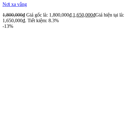
Nơi xa vắng
1,800,000
₫
Giá gốc là: 1,800,000₫.
1,650,000
₫
Giá hiện tại là:
1,650,000₫.
Tiết kiệm: 8.3%
-13%