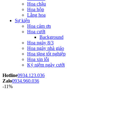
Hoa chậu
Hoa hộp
Lẵng hoa
Sự kiện
Hoa cảm ơn
Hoa cưới
Background
Hoa ngày 8/3
Hoa ngày nhà giáo
Hoa tặng tốt nghiệp
Hoa xin lỗi
Kỷ niệm ngày cưới
Hotline
0934.123.036
Zalo
0934.960.036
-11%