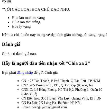
vô ưu
*VỚI CÁC LOẠI HOA CHỦ ĐẠO NHƯ:
Hoa lan mokara vàng
HOa lan thái trắng
Hoa ly vàng
Kệ hoa chia buồn này mang vẻ đẹp đơn giản nhưng, rất sang trọng !
Đánh giá
Chưa có đánh giá nào.
Hãy là người đầu tiên nhận xét “Chia xa 2”
Bạn phải
đăng nhập
để gửi đánh giá.
CN1: 77 Tân Thành, P Phú Thạnh, Q Tân Phú, TP.HCM
CN2: 205 Đường số 1, P11, Q. Gò Vấp (Kho sỉ, lẻ)
CN3: Cc Lê Hồng Phong, Hồ Thị Kỷ, Phường 1, Quận 10
(Kho sỉ, lẻ)
CN Biên hòa: 380 Huỳnh Văn Luỹ, Quang Vinh, BH, ĐN
CN Hà Nội: 2K Láng Hạ, Ba Đình Hà Nội.
Email: hoanguyethy@gmail.com