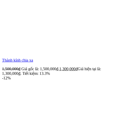
Thành kính chia xa
1,500,000
₫
Giá gốc là: 1,500,000₫.
1,300,000
₫
Giá hiện tại là:
1,300,000₫.
Tiết kiệm: 13.3%
-12%