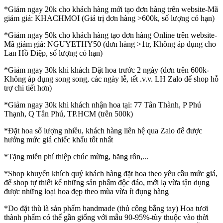
*Giảm ngay 20k cho khách hàng mới tạo đơn hàng trên website-Mã
giảm giá: KHACHMOI (Giá trị đơn hàng >600k, số lượng có hạn)
*Giảm ngay 50k cho khách hàng tạo đơn hàng Online trên website-
Mã giảm giá: NGUYETHY50 (đơn hàng >1tr, Không áp dụng cho
Lan Hồ Điệp, số lượng có hạn)
*Giảm ngay 30k khi khách Đặt hoa trước 2 ngày (đơn trên 600k-
Không áp dụng song song, các ngày lễ, tết .v.v. LH Zalo để shop hỗ
trợ chi tiết hơn)
*Giảm ngay 30k khi khách nhận hoa tại: 77 Tân Thành, P Phú
Thạnh, Q Tân Phú, TP.HCM (trên 500k)
*Đặt hoa số lượng nhiều, khách hàng liên hệ qua Zalo để được
hưởng mức giá chiếc khấu tốt nhất
*Tặng miễn phí thiệp chúc mừng, băng rôn,...
*Shop khuyến khích quý khách hàng đặt hoa theo yêu cầu mức giá,
để shop tự thiết kế những sản phẩm độc đáo, mới lạ vừa tận dụng
được những loại hoa đẹp theo mùa vừa ít đụng hàng
*Do đặt thù là sản phẩm handmade (thủ công bằng tay) Hoa tươi
thành phẩm có thể gần giống với mẫu 90-95%-tùy thuộc vào thời