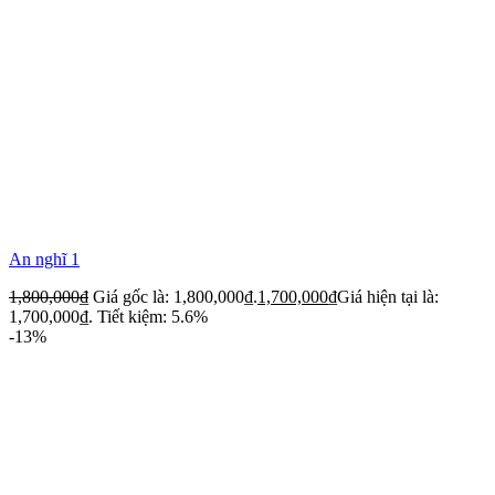
An nghĩ 1
1,800,000
₫
Giá gốc là: 1,800,000₫.
1,700,000
₫
Giá hiện tại là:
1,700,000₫.
Tiết kiệm: 5.6%
-13%