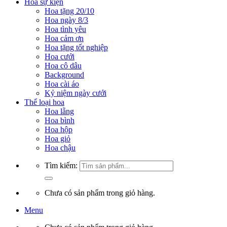
Hoa sự kiện
Hoa tặng 20/10
Hoa ngày 8/3
Hoa tình yêu
Hoa cảm ơn
Hoa tặng tốt nghiệp
Hoa cưới
Hoa cô dâu
Background
Hoa cài áo
Kỷ niệm ngày cưới
Thể loại hoa
Hoa lẵng
Hoa bình
Hoa hộp
Hoa giỏ
Hoa chậu
Tìm kiếm:
Chưa có sản phẩm trong giỏ hàng.
Menu