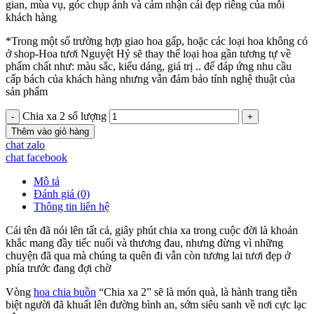
gian, mùa vụ, góc chụp ảnh và cảm nhận cái đẹp riêng của mỗi
khách hàng
*Trong một số trường hợp giao hoa gấp, hoặc các loại hoa không có
ở shop-Hoa tươi Nguyệt Hỷ sẽ thay thế loại hoa gần tương tự về
phẩm chất như: màu sắc, kiểu dáng, giá trị .. để đáp ứng nhu cầu
cấp bách của khách hàng nhưng vẫn đảm bảo tính nghệ thuật của
sản phẩm
Chia xa 2 số lượng
Thêm vào giỏ hàng
chat zalo
chat facebook
Mô tả
Đánh giá (0)
Thông tin liên hệ
Cái tên đã nói lên tất cả, giây phút chia xa trong cuộc đời là khoản
khắc mang đầy tiếc nuối và thương đau, nhưng đừng vì những
chuyện đã qua mà chúng ta quên đi vẫn còn tương lai tươi đẹp ở
phía trước đang đợi chờ
Vòng
hoa chia buồn
“Chia xa 2” sẽ là món quà, là hành trang tiễn
biệt người đã khuất lên đường bình an, sớm siêu sanh về nơi cực lạc