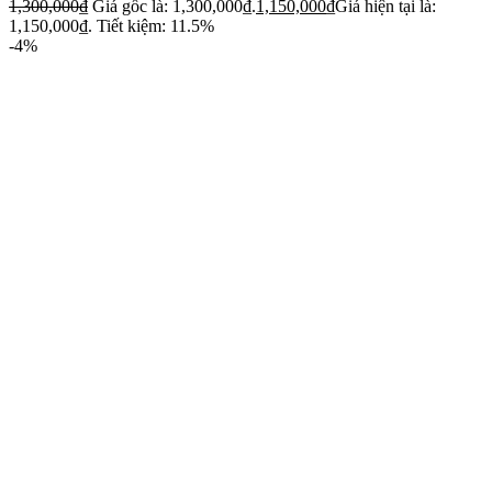
1,300,000
₫
Giá gốc là: 1,300,000₫.
1,150,000
₫
Giá hiện tại là:
1,150,000₫.
Tiết kiệm: 11.5%
-4%