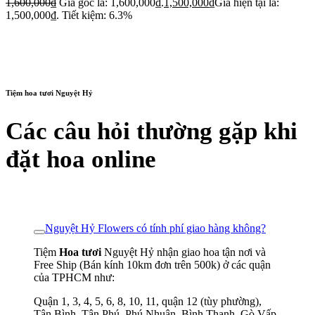
1,600,000
₫
Giá gốc là: 1,600,000₫.
1,500,000
₫
Giá hiện tại là:
1,500,000₫.
Tiết kiệm: 6.3%
Tiệm hoa tươi Nguyệt Hỷ
Các câu hỏi thường gặp khi
đặt hoa online
Nguyệt Hỷ Flowers có tính phí giao hàng không?
Tiệm
Hoa tươi
Nguyệt Hỷ nhận giao hoa tận nơi và
Free Ship (Bán kính 10km đơn trên 500k) ở các quận
của TPHCM như:
Quận 1, 3, 4, 5, 6, 8, 10, 11, quận 12 (tùy phường),
Tân Bình, Tân Phú, Phú Nhuận, Bình Thạnh, Gò Vấp