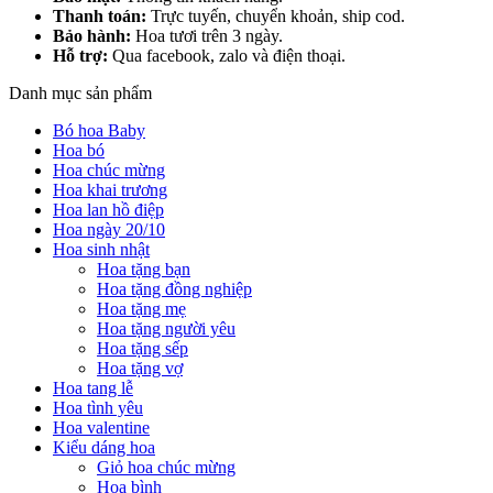
Thanh toán:
Trực tuyến, chuyển khoản, ship cod.
Bảo hành:
Hoa tươi trên 3 ngày.
Hỗ trợ:
Qua facebook, zalo và điện thoại.
Danh mục sản phẩm
Bó hoa Baby
Hoa bó
Hoa chúc mừng
Hoa khai trương
Hoa lan hồ điệp
Hoa ngày 20/10
Hoa sinh nhật
Hoa tặng bạn
Hoa tặng đồng nghiệp
Hoa tặng mẹ
Hoa tặng người yêu
Hoa tặng sếp
Hoa tặng vợ
Hoa tang lễ
Hoa tình yêu
Hoa valentine
Kiểu dáng hoa
Giỏ hoa chúc mừng
Hoa bình