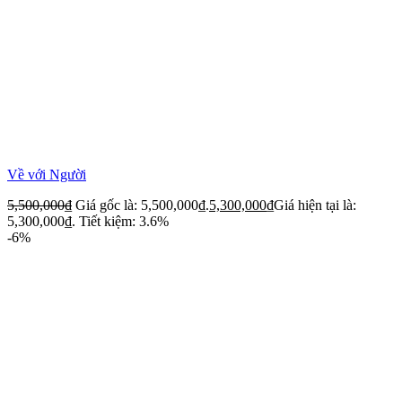
Về với Người
5,500,000
₫
Giá gốc là: 5,500,000₫.
5,300,000
₫
Giá hiện tại là:
5,300,000₫.
Tiết kiệm: 3.6%
-6%