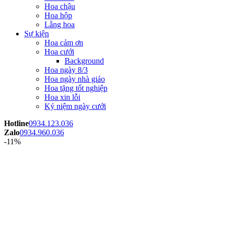
Hoa chậu
Hoa hộp
Lẵng hoa
Sự kiện
Hoa cảm ơn
Hoa cưới
Background
Hoa ngày 8/3
Hoa ngày nhà giáo
Hoa tặng tốt nghiệp
Hoa xin lỗi
Kỷ niệm ngày cưới
Hotline
0934.123.036
Zalo
0934.960.036
-11%