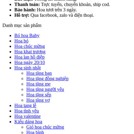
Thanh toán:
Trực tuyến, chuyển khoản, ship cod.
Bảo hành:
Hoa tươi trên 3 ngày.
Hỗ trợ:
Qua facebook, zalo và điện thoại.
Danh mục sản phẩm
Bó hoa Baby
Hoa bó
Hoa chúc mừng
Hoa khai trương
Hoa lan hồ điệp
Hoa ngày 20/10
Hoa sinh nhật
Hoa tặng bạn
Hoa tặng đồng nghiệp
Hoa tặng mẹ
Hoa tặng người yêu
Hoa tặng sếp
Hoa tặng vợ
Hoa tang lễ
Hoa tình yêu
Hoa valentine
Kiểu dáng hoa
Giỏ hoa chúc mừng
Hoa bình