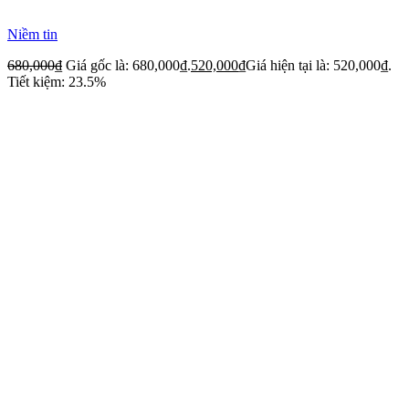
Niềm tin
680,000
₫
Giá gốc là: 680,000₫.
520,000
₫
Giá hiện tại là: 520,000₫.
Tiết kiệm: 23.5%