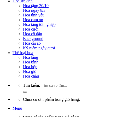
Hoa sự kiện
Hoa tặng 20/10
Hoa ngày 8/3
Hoa tình yêu
Hoa cảm ơn
Hoa tặng tốt nghiệp
Hoa cưới
Hoa cô dâu
Background
Hoa cài áo
Kỷ niệm ngày cưới
Thể loại hoa
Hoa lẵng
Hoa bình
Hoa hộp
Hoa giỏ
Hoa chậu
Tìm kiếm:
Chưa có sản phẩm trong giỏ hàng.
Menu