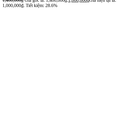
1,400,000
₫
Giá gốc là: 1,400,000₫.
1,000,000
₫
Giá hiện tại là:
1,000,000₫.
Tiết kiệm: 28.6%