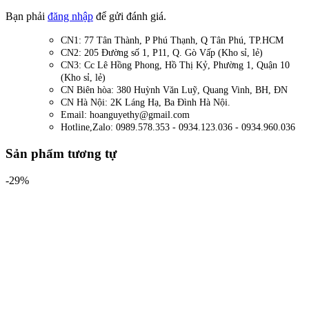
Bạn phải
đăng nhập
để gửi đánh giá.
CN1: 77 Tân Thành, P Phú Thạnh, Q Tân Phú, TP.HCM
CN2: 205 Đường số 1, P11, Q. Gò Vấp (Kho sỉ, lẻ)
CN3: Cc Lê Hồng Phong, Hồ Thị Kỷ, Phường 1, Quận 10
(Kho sỉ, lẻ)
CN Biên hòa: 380 Huỳnh Văn Luỹ, Quang Vinh, BH, ĐN
CN Hà Nội: 2K Láng Hạ, Ba Đình Hà Nội.
Email: hoanguyethy@gmail.com
Hotline,Zalo: 0989.578.353 - 0934.123.036 - 0934.960.036
Sản phẩm tương tự
-29%