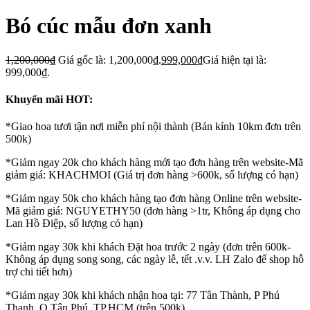
Bó cúc mẫu đơn xanh
1,200,000
₫
Giá gốc là: 1,200,000₫.
999,000
₫
Giá hiện tại là:
999,000₫.
Khuyến mãi HOT:
*Giao hoa tươi tận nơi miễn phí nội thành (Bán kính 10km đơn trên
500k)
*Giảm ngay 20k cho khách hàng mới tạo đơn hàng trên website-Mã
giảm giá: KHACHMOI (Giá trị đơn hàng >600k, số lượng có hạn)
*Giảm ngay 50k cho khách hàng tạo đơn hàng Online trên website-
Mã giảm giá: NGUYETHY50 (đơn hàng >1tr, Không áp dụng cho
Lan Hồ Điệp, số lượng có hạn)
*Giảm ngay 30k khi khách Đặt hoa trước 2 ngày (đơn trên 600k-
Không áp dụng song song, các ngày lễ, tết .v.v. LH Zalo để shop hỗ
trợ chi tiết hơn)
*Giảm ngay 30k khi khách nhận hoa tại: 77 Tân Thành, P Phú
Thạnh, Q Tân Phú, TP.HCM (trên 500k)