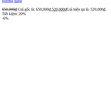
Hương nắng
650,000
₫
Giá gốc là: 650,000₫.
520,000
₫
Giá hiện tại là: 520,000₫.
Tiết kiệm: 20%
-6%