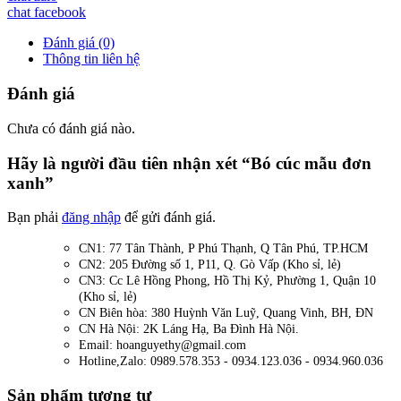
chat facebook
Đánh giá (0)
Thông tin liên hệ
Đánh giá
Chưa có đánh giá nào.
Hãy là người đầu tiên nhận xét “Bó cúc mẫu đơn
xanh”
Bạn phải
đăng nhập
để gửi đánh giá.
CN1: 77 Tân Thành, P Phú Thạnh, Q Tân Phú, TP.HCM
CN2: 205 Đường số 1, P11, Q. Gò Vấp (Kho sỉ, lẻ)
CN3: Cc Lê Hồng Phong, Hồ Thị Kỷ, Phường 1, Quận 10
(Kho sỉ, lẻ)
CN Biên hòa: 380 Huỳnh Văn Luỹ, Quang Vinh, BH, ĐN
CN Hà Nội: 2K Láng Hạ, Ba Đình Hà Nội.
Email: hoanguyethy@gmail.com
Hotline,Zalo: 0989.578.353 - 0934.123.036 - 0934.960.036
Sản phẩm tương tự