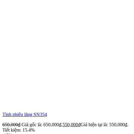
Tình phiêu lãng SN354
650,000
₫
Giá gốc là: 650,000₫.
550,000
₫
Giá hiện tại là: 550,000₫.
Tiết kiệm: 15.4%