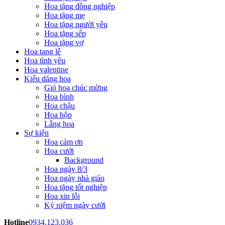
Hoa tặng đồng nghiệp
Hoa tặng mẹ
Hoa tặng người yêu
Hoa tặng sếp
Hoa tặng vợ
Hoa tang lễ
Hoa tình yêu
Hoa valentine
Kiểu dáng hoa
Giỏ hoa chúc mừng
Hoa bình
Hoa chậu
Hoa hộp
Lẵng hoa
Sự kiện
Hoa cảm ơn
Hoa cưới
Background
Hoa ngày 8/3
Hoa ngày nhà giáo
Hoa tặng tốt nghiệp
Hoa xin lỗi
Kỷ niệm ngày cưới
Hotline
0934.123.036