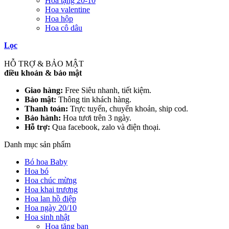
Hoa tặng 20-10
Hoa valentine
Hoa hộp
Hoa cô dâu
Lọc
HỖ TRỢ & BẢO MẬT
điều khoản & bảo mật
Giao hàng:
Free Siêu nhanh, tiết kiệm.
Bảo mật:
Thông tin khách hàng.
Thanh toán:
Trực tuyến, chuyển khoản, ship cod.
Bảo hành:
Hoa tươi trên 3 ngày.
Hỗ trợ:
Qua facebook, zalo và điện thoại.
Danh mục sản phẩm
Bó hoa Baby
Hoa bó
Hoa chúc mừng
Hoa khai trương
Hoa lan hồ điệp
Hoa ngày 20/10
Hoa sinh nhật
Hoa tặng bạn