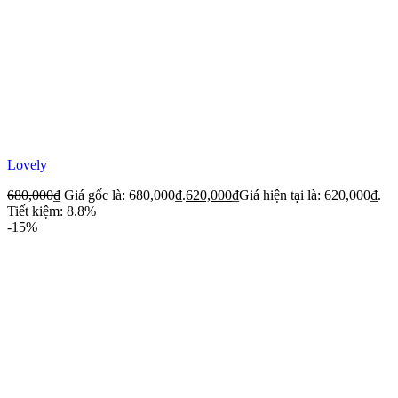
Lovely
680,000
₫
Giá gốc là: 680,000₫.
620,000
₫
Giá hiện tại là: 620,000₫.
Tiết kiệm: 8.8%
-15%