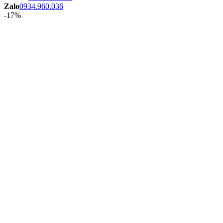
Zalo
0934.960.036
-17%