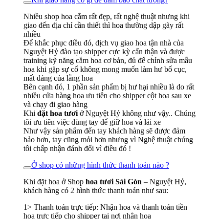
Nhiều shop hoa cắm rất đẹp, rất nghệ thuật nhưng khi
giao đến địa chỉ cần thiết thì hoa thường dập gãy rất
nhiều
Để khắc phục điều đó, dịch vụ giao hoa tận nhà của
Nguyệt Hỷ đào tạo shipper cực kỳ cẩn thận và được
training kỹ năng cắm hoa cơ bản, đủ để chỉnh sửa mẫu
hoa khi gặp sự cố không mong muốn làm hư bố cục,
mất dáng của lẵng hoa
Bên cạnh đó, 1 phần sản phẩm bị hư hại nhiều là do rất
nhiều cửa hàng hoa ưu tiên cho shipper cột hoa sau xe
và chạy đi giao hàng
Khi
đặt hoa tươi
ở Nguyệt Hỷ không như vậy.. Chúng
tôi ưu tiên việc dùng tay để giữ hoa và lái xe
Như vậy sản phẩm đến tay khách hàng sẽ được đảm
bảo hơn, tay cũng mỏi hơn nhưng vì Nghệ thuật chúng
tôi chấp nhận đánh đổi vì điều đó !
Ở shop có những hình thức thanh toán nào ?
Khi đặt hoa ở Shop
hoa tươi Sài Gòn
– Nguyệt Hỷ,
khách hàng có 2 hình thức thanh toán như sau:
1> Thanh toán trực tiếp: Nhận hoa và thanh toán tiền
hoa trực tiếp cho shipper tại nơi nhận hoa