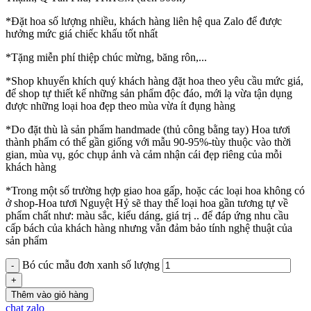
*Đặt hoa số lượng nhiều, khách hàng liên hệ qua Zalo để được
hưởng mức giá chiếc khấu tốt nhất
*Tặng miễn phí thiệp chúc mừng, băng rôn,...
*Shop khuyến khích quý khách hàng đặt hoa theo yêu cầu mức giá,
để shop tự thiết kế những sản phẩm độc đáo, mới lạ vừa tận dụng
được những loại hoa đẹp theo mùa vừa ít đụng hàng
*Do đặt thù là sản phẩm handmade (thủ công bằng tay) Hoa tươi
thành phẩm có thể gần giống với mẫu 90-95%-tùy thuộc vào thời
gian, mùa vụ, góc chụp ảnh và cảm nhận cái đẹp riêng của mỗi
khách hàng
*Trong một số trường hợp giao hoa gấp, hoặc các loại hoa không có
ở shop-Hoa tươi Nguyệt Hỷ sẽ thay thế loại hoa gần tương tự về
phẩm chất như: màu sắc, kiểu dáng, giá trị .. để đáp ứng nhu cầu
cấp bách của khách hàng nhưng vẫn đảm bảo tính nghệ thuật của
sản phẩm
Bó cúc mẫu đơn xanh số lượng
Thêm vào giỏ hàng
chat zalo