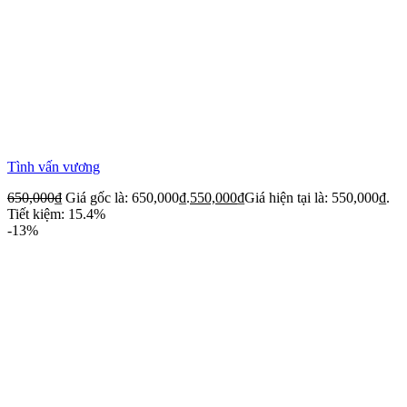
Tình vấn vương
650,000
₫
Giá gốc là: 650,000₫.
550,000
₫
Giá hiện tại là: 550,000₫.
Tiết kiệm: 15.4%
-13%