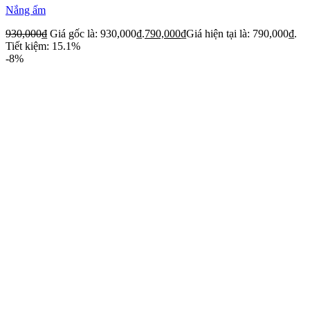
Nắng ấm
930,000
₫
Giá gốc là: 930,000₫.
790,000
₫
Giá hiện tại là: 790,000₫.
Tiết kiệm: 15.1%
-8%