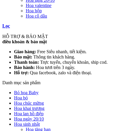
Hoa tặng 20-10
Hoa valentine
Hoa hộp
Hoa cô dâu
Lọc
HỖ TRỢ & BẢO MẬT
điều khoản & bảo mật
Giao hàng:
Free Siêu nhanh, tiết kiệm.
Bảo mật:
Thông tin khách hàng.
Thanh toán:
Trực tuyến, chuyển khoản, ship cod.
Bảo hành:
Hoa tươi trên 3 ngày.
Hỗ trợ:
Qua facebook, zalo và điện thoại.
Danh mục sản phẩm
Bó hoa Baby
Hoa bó
Hoa chúc mừng
Hoa khai trương
Hoa lan hồ điệp
Hoa ngày 20/10
Hoa sinh nhật
Hoa tặng bạn