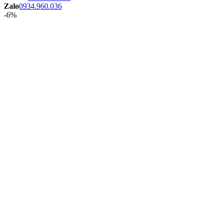
Zalo
0934.960.036
-6%