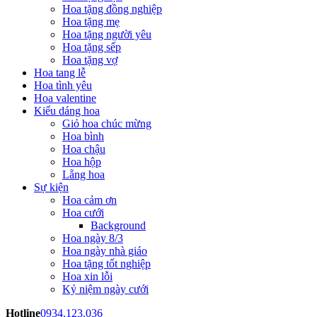
Hoa tặng đồng nghiệp
Hoa tặng mẹ
Hoa tặng người yêu
Hoa tặng sếp
Hoa tặng vợ
Hoa tang lễ
Hoa tình yêu
Hoa valentine
Kiểu dáng hoa
Giỏ hoa chúc mừng
Hoa bình
Hoa chậu
Hoa hộp
Lẵng hoa
Sự kiện
Hoa cảm ơn
Hoa cưới
Background
Hoa ngày 8/3
Hoa ngày nhà giáo
Hoa tặng tốt nghiệp
Hoa xin lỗi
Kỷ niệm ngày cưới
Hotline
0934.123.036