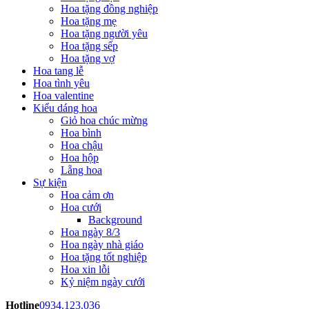
Hoa tặng đồng nghiệp
Hoa tặng mẹ
Hoa tặng người yêu
Hoa tặng sếp
Hoa tặng vợ
Hoa tang lễ
Hoa tình yêu
Hoa valentine
Kiểu dáng hoa
Giỏ hoa chúc mừng
Hoa bình
Hoa chậu
Hoa hộp
Lẵng hoa
Sự kiện
Hoa cảm ơn
Hoa cưới
Background
Hoa ngày 8/3
Hoa ngày nhà giáo
Hoa tặng tốt nghiệp
Hoa xin lỗi
Kỷ niệm ngày cưới
Hotline
0934.123.036