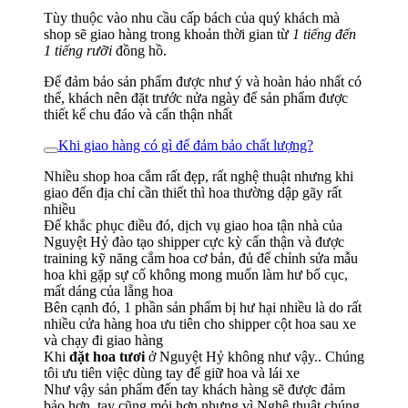
Tùy thuộc vào nhu cầu cấp bách của quý khách mà
shop sẽ giao hàng trong khoản thời gian từ
1 tiếng đến
1 tiếng rưỡi
đồng hồ.
Để đảm bảo sản phẩm được như ý và hoàn hảo nhất có
thể, khách nên đặt trước nửa ngày để sản phẩm được
thiết kế chu đáo và cẩn thận nhất
Khi giao hàng có gì để đảm bảo chất lượng?
Nhiều shop hoa cắm rất đẹp, rất nghệ thuật nhưng khi
giao đến địa chỉ cần thiết thì hoa thường dập gãy rất
nhiều
Để khắc phục điều đó, dịch vụ giao hoa tận nhà của
Nguyệt Hỷ đào tạo shipper cực kỳ cẩn thận và được
training kỹ năng cắm hoa cơ bản, đủ để chỉnh sửa mẫu
hoa khi gặp sự cố không mong muốn làm hư bố cục,
mất dáng của lẵng hoa
Bên cạnh đó, 1 phần sản phẩm bị hư hại nhiều là do rất
nhiều cửa hàng hoa ưu tiên cho shipper cột hoa sau xe
và chạy đi giao hàng
Khi
đặt hoa tươi
ở Nguyệt Hỷ không như vậy.. Chúng
tôi ưu tiên việc dùng tay để giữ hoa và lái xe
Như vậy sản phẩm đến tay khách hàng sẽ được đảm
bảo hơn, tay cũng mỏi hơn nhưng vì Nghệ thuật chúng