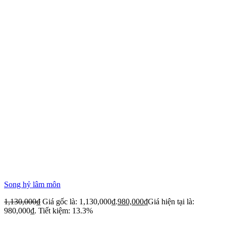
Song hỷ lâm môn
1,130,000
₫
Giá gốc là: 1,130,000₫.
980,000
₫
Giá hiện tại là:
980,000₫.
Tiết kiệm: 13.3%