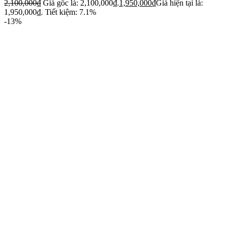
2,100,000
₫
Giá gốc là: 2,100,000₫.
1,950,000
₫
Giá hiện tại là:
1,950,000₫.
Tiết kiệm: 7.1%
-13%