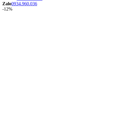
Zalo
0934.960.036
-12%