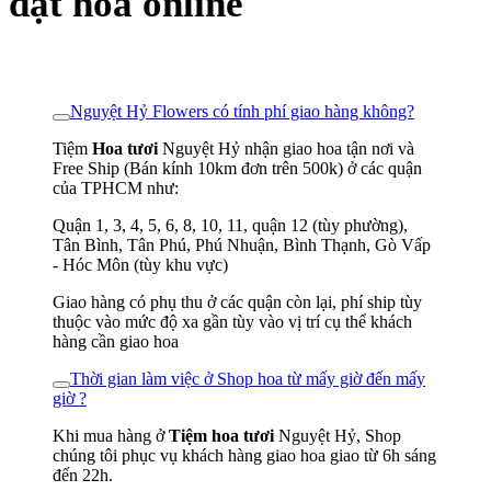
đặt hoa online
Nguyệt Hỷ Flowers có tính phí giao hàng không?
Tiệm
Hoa tươi
Nguyệt Hỷ nhận giao hoa tận nơi và
Free Ship (Bán kính 10km đơn trên 500k) ở các quận
của TPHCM như:
Quận 1, 3, 4, 5, 6, 8, 10, 11, quận 12 (tùy phường),
Tân Bình, Tân Phú, Phú Nhuận, Bình Thạnh, Gò Vấp
- Hóc Môn (tùy khu vực)
Giao hàng có phụ thu ở các quận còn lại, phí ship tùy
thuộc vào mức độ xa gần tùy vào vị trí cụ thể khách
hàng cần giao hoa
Thời gian làm việc ở Shop hoa từ mấy giờ đến mấy
giờ ?
Khi mua hàng ở
Tiệm hoa tươi
Nguyệt Hỷ, Shop
chúng tôi phục vụ khách hàng giao hoa giao từ 6h sáng
đến 22h.