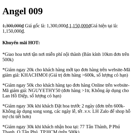
Angel 009
1,300,000
₫
Giá gốc là: 1,300,000₫.
1,150,000
₫
Giá hiện tại là:
1,150,000₫.
Khuyến mãi HOT:
*Giao hoa tươi tận nơi miễn phí nội thành (Bán kính 10km đơn trên
500k)
*Giảm ngay 20k cho khách hàng mới tạo đơn hàng trên website-Mã
giảm giá: KHACHMOI (Giá trị đơn hàng >600k, số lượng có hạn)
*Giảm ngay 50k cho khách hàng tạo đơn hàng Online trên website-
Mã giảm giá: NGUYETHY50 (đơn hàng >1tr, Không áp dụng cho
Lan Hồ Điệp, số lượng có hạn)
*Giảm ngay 30k khi khách Đặt hoa trước 2 ngày (đơn trên 600k-
Không áp dụng song song, các ngày lễ, tết .v.v. LH Zalo để shop hỗ
trợ chi tiết hơn)
*Giảm ngay 30k khi khách nhận hoa tại: 77 Tân Thành, P Phú
Thạnh, Q Tân Phú, TP.HCM (trên 500k)