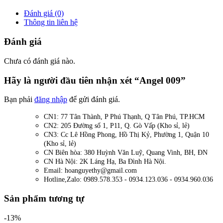
Đánh giá (0)
Thông tin liên hệ
Đánh giá
Chưa có đánh giá nào.
Hãy là người đầu tiên nhận xét “Angel 009”
Bạn phải
đăng nhập
để gửi đánh giá.
CN1: 77 Tân Thành, P Phú Thạnh, Q Tân Phú, TP.HCM
CN2: 205 Đường số 1, P11, Q. Gò Vấp (Kho sỉ, lẻ)
CN3: Cc Lê Hồng Phong, Hồ Thị Kỷ, Phường 1, Quận 10
(Kho sỉ, lẻ)
CN Biên hòa: 380 Huỳnh Văn Luỹ, Quang Vinh, BH, ĐN
CN Hà Nội: 2K Láng Hạ, Ba Đình Hà Nội.
Email: hoanguyethy@gmail.com
Hotline,Zalo: 0989.578.353 - 0934.123.036 - 0934.960.036
Sản phẩm tương tự
-13%