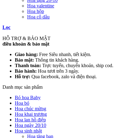
Hoa tặng 20-10
Hoa valentine
Hoa hộp
Hoa cô dâu
Lọc
HỖ TRỢ & BẢO MẬT
điều khoản & bảo mật
Giao hàng:
Free Siêu nhanh, tiết kiệm.
Bảo mật:
Thông tin khách hàng.
Thanh toán:
Trực tuyến, chuyển khoản, ship cod.
Bảo hành:
Hoa tươi trên 3 ngày.
Hỗ trợ:
Qua facebook, zalo và điện thoại.
Danh mục sản phẩm
Bó hoa Baby
Hoa bó
Hoa chúc mừng
Hoa khai trương
Hoa lan hồ điệp
Hoa ngày 20/10
Hoa sinh nhật
Hoa tặng bạn