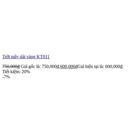
Trời mây dát vàng KT011
750,000
₫
Giá gốc là: 750,000₫.
600,000
₫
Giá hiện tại là: 600,000₫.
Tiết kiệm: 20%
-7%