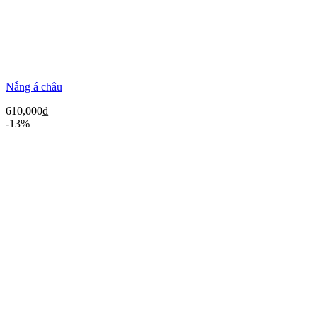
Nắng á châu
610,000
₫
-13%