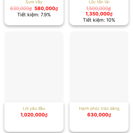
Sum vầy
Lộc tấn tài
Giá
Giá
630,000
580,000
1,500,000
₫
₫
₫
gốc
hiện
Giá
Giá
1,350,000
₫
Tiết kiệm: 7.9%
là:
tại
gốc
hiện
Tiết kiệm: 10%
630,000₫.
là:
là:
tại
580,000₫.
1,500,000₫.
là:
1,350,00
Lời yêu đầu
Hạnh phúc trào dâng
1,020,000
630,000
₫
₫