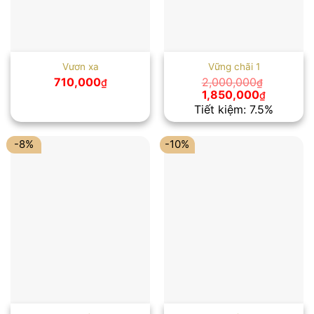
Vươn xa
Vững chãi 1
710,000
2,000,000
₫
₫
Giá
Giá
1,850,000
₫
gốc
hiện
Tiết kiệm: 7.5%
là:
tại
2,000,000₫.
là:
1,850,00
-8%
-10%