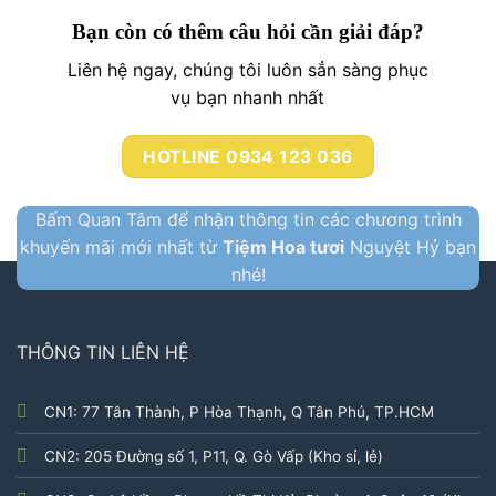
Bạn còn có thêm câu hỏi cần giải đáp?
Liên hệ ngay, chúng tôi luôn sẳn sàng phục
vụ bạn nhanh nhất
HOTLINE 0934 123 036
Bấm Quan Tâm để nhận thông tin các chương trình
khuyến mãi mới nhất từ
Tiệm Hoa tươi
Nguyệt Hỷ bạn
nhé!
THÔNG TIN LIÊN HỆ
CN1: 77 Tân Thành, P Hòa Thạnh, Q Tân Phú, TP.HCM
CN2: 205 Đường số 1, P11, Q. Gò Vấp (Kho sỉ, lẻ)