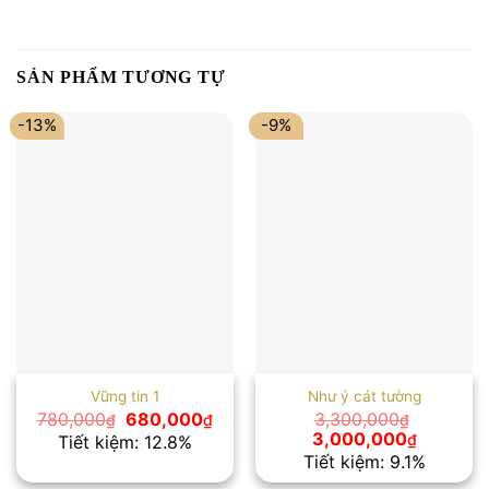
SẢN PHẨM TƯƠNG TỰ
-13%
-9%
Vững tin 1
Như ý cát tường
Giá
Giá
780,000
680,000
3,300,000
₫
₫
₫
gốc
hiện
Giá
Giá
3,000,000
₫
Tiết kiệm: 12.8%
là:
tại
gốc
hiện
Tiết kiệm: 9.1%
780,000₫.
là:
là:
tại
680,000₫.