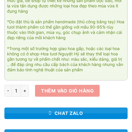
mức giá, để shop tự thiết kế những sản phẩm độc đáo, mới
lạ vừa tận dụng được những loại hoa đẹp theo mùa vừa ít
đụng hàng
*Do đặt thù là sản phẩm handmade (thủ công bằng tay) Hoa
tươi thành phẩm có thể gần giống với mẫu 90-95%-tùy
thuộc vào thời gian, mùa vụ, góc chụp ảnh và cảm nhận cái
đẹp riêng của mỗi khách hàng
*Trong một số trường hợp giao hoa gấp, hoặc các loại hoa
không có ở shop-Hoa tươi Nguyệt Hỷ sẽ thay thế loại hoa
gần tương tự về phẩm chất như: màu sắc, kiểu dáng, giá trị
.. để đáp ứng nhu cầu cấp bách của khách hàng nhưng vẫn
đảm bảo tính nghệ thuật của sản phẩm
Angel 008 số lượng
THÊM VÀO GIỎ HÀNG
CHAT ZALO