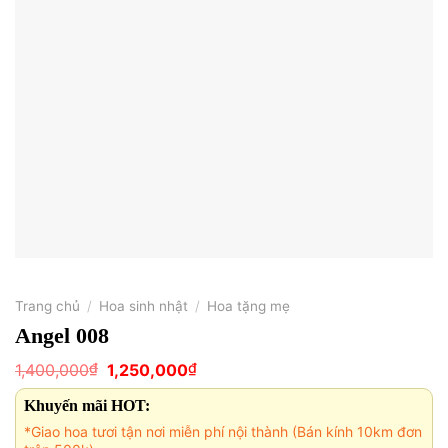
Trang chủ
/
Hoa sinh nhật
/
Hoa tặng mẹ
Angel 008
Giá
Giá
₫
₫
1,400,000
1,250,000
gốc
hiện
là:
tại
Khuyến mãi HOT:
1,400,000₫.
là:
1,250,000₫.
*Giao hoa tươi tận nơi miễn phí nội thành (Bán kính 10km đơn