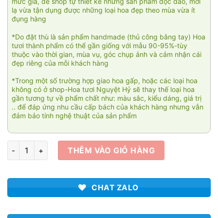
mức giá, để shop tự thiết kế những sản phẩm độc đáo, mới
lạ vừa tận dụng được những loại hoa đẹp theo mùa vừa ít
đụng hàng
*Do đặt thù là sản phẩm handmade (thủ công bằng tay) Hoa
tươi thành phẩm có thể gần giống với mẫu 90-95%-tùy
thuộc vào thời gian, mùa vụ, góc chụp ảnh và cảm nhận cái
đẹp riêng của mỗi khách hàng
*Trong một số trường hợp giao hoa gấp, hoặc các loại hoa
không có ở shop-Hoa tươi Nguyệt Hỷ sẽ thay thế loại hoa
gần tương tự về phẩm chất như: màu sắc, kiểu dáng, giá trị
.. để đáp ứng nhu cầu cấp bách của khách hàng nhưng vẫn
đảm bảo tính nghệ thuật của sản phẩm
Angel 003 số lượng
THÊM VÀO GIỎ HÀNG
CHAT ZALO