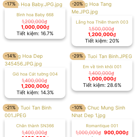
1,200,000₫.
1,000,00
-17%
-20%
Bình hoa Baby 668
1,200,000
₫
Lẵng hoa Thiên thanh 003
Giá
Giá
1,000,000
₫
1,500,000
₫
gốc
hiện
Tiết kiệm: 16.7%
Giá
Giá
1,200,000
₫
là:
tại
gốc
hiện
Tiết kiệm: 20%
1,200,000₫.
là:
là:
tại
1,000,000₫.
1,500,000₫.
là:
1,200,00
-14%
-29%
Em về tinh khôi 001
1,400,000
₫
Giỏ hoa Cát tường 004
Giá
Giá
1,000,000
₫
1,400,000
₫
gốc
hiện
Tiết kiệm: 28.6%
Giá
Giá
1,200,000
₫
là:
tại
gốc
hiện
Tiết kiệm: 14.3%
1,400,000₫.
là:
là:
tại
1,000,00
1,400,000₫.
là:
1,200,000₫.
-21%
-10%
Chân thành SN366
Romantique 001
Giá
Giá
1,400,000
1,000,000
900,000
₫
₫
₫
gốc
hiệ