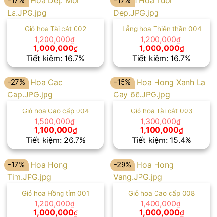
-17%
-17%
Giỏ hoa Tài cát 002
Lẵng hoa Thiên thần 004
1,200,000
1,200,000
₫
₫
Giá
Giá
Giá
Giá
1,000,000
1,000,000
₫
₫
gốc
hiện
gốc
hiện
Tiết kiệm: 16.7%
Tiết kiệm: 16.7%
là:
tại
là:
tại
1,200,000₫.
là:
1,200,000₫.
là:
1,000,000₫.
1,000,00
-27%
-15%
Giỏ hoa Cao cấp 004
Giỏ hoa Tài cát 003
1,500,000
1,300,000
₫
₫
Giá
Giá
Giá
Giá
1,100,000
1,100,000
₫
₫
gốc
hiện
gốc
hiện
Tiết kiệm: 26.7%
Tiết kiệm: 15.4%
là:
tại
là:
tại
1,500,000₫.
là:
1,300,000₫.
là:
1,100,000₫.
1,100,000
-17%
-29%
Giỏ hoa Hồng tím 001
Giỏ hoa Cao cấp 008
1,200,000
1,400,000
₫
₫
Giá
Giá
Giá
Giá
1,000,000
1,000,000
₫
₫