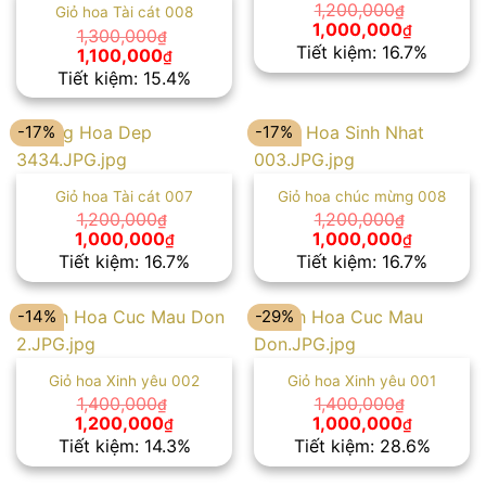
1,200,000
₫
Giỏ hoa Tài cát 008
Giá
Giá
1,000,000
₫
1,300,000
₫
gốc
hiện
Tiết kiệm: 16.7%
Giá
Giá
1,100,000
₫
là:
tại
gốc
hiện
Tiết kiệm: 15.4%
1,200,000₫.
là:
là:
tại
1,000,00
1,300,000₫.
là:
1,100,000₫.
-17%
-17%
Giỏ hoa Tài cát 007
Giỏ hoa chúc mừng 008
1,200,000
1,200,000
₫
₫
Giá
Giá
Giá
Giá
1,000,000
1,000,000
₫
₫
gốc
hiện
gốc
hiện
Tiết kiệm: 16.7%
Tiết kiệm: 16.7%
là:
tại
là:
tại
1,200,000₫.
là:
1,200,000₫.
là:
1,000,000₫.
1,000,00
-14%
-29%
Giỏ hoa Xinh yêu 002
Giỏ hoa Xinh yêu 001
1,400,000
1,400,000
₫
₫
Giá
Giá
Giá
Giá
1,200,000
1,000,000
₫
₫
gốc
hiện
gốc
hiện
Tiết kiệm: 14.3%
Tiết kiệm: 28.6%
là:
tại
là:
tại
1,400,000₫.
là:
1,400,000₫.
là: