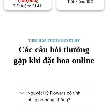
Giá
Giá
1,100,000
₫
Tiết kiệm: 10%
là:
tại
gốc
hiện
Tiết kiệm: 21.4%
1,000,000₫.
là:
là:
tại
900
1,400,000₫.
là:
1,100,000₫.
TIỆM HOA TƯƠI NGUYỆT HỶ
Các câu hỏi thường
gặp khi đặt hoa online
Nguyệt Hỷ Flowers có tính
phí giao hàng không?