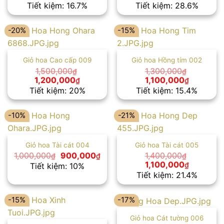
gốc
hiện
gốc
hiện
Tiết kiệm: 16.7%
Tiết kiệm: 28.6%
là:
tại
là:
tại
1,200,000₫.
là:
1,400,000₫.
là:
1,000,000₫.
1,000,00
-20%
-15%
Giỏ hoa Cao cấp 009
Giỏ hoa Hồng tím 002
1,500,000
1,300,000
₫
₫
Giá
Giá
Giá
Giá
1,200,000
1,100,000
₫
₫
gốc
hiện
gốc
hiện
Tiết kiệm: 20%
Tiết kiệm: 15.4%
là:
tại
là:
tại
1,500,000₫.
là:
1,300,000₫.
là:
1,200,000₫.
1,100,000
-10%
-21%
Giỏ hoa Tài cát 004
Giỏ hoa Tài cát 005
Giá
Giá
1,000,000
900,000
1,400,000
₫
₫
₫
gốc
hiện
Giá
Giá
1,100,000
₫
Tiết kiệm: 10%
là:
tại
gốc
hiện
Tiết kiệm: 21.4%
1,000,000₫.
là:
là:
tại
900,000₫.
1,400,000₫.
là:
1,100,000
-15%
-17%
Giỏ hoa Cát tường 006