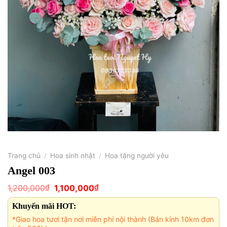
Trang chủ
/
Hoa sinh nhật
/
Hoa tặng người yêu
Angel 003
Giá
Giá
₫
₫
1,200,000
1,100,000
gốc
hiện
là:
tại
Khuyến mãi HOT:
1,200,000₫.
là:
1,100,000₫.
*Giao hoa tươi tận nơi miễn phí nội thành (Bán kính 10km đơn