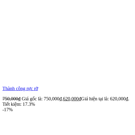
Thành công rực rỡ
750,000
₫
Giá gốc là: 750,000₫.
620,000
₫
Giá hiện tại là: 620,000₫.
Tiết kiệm: 17.3%
-17%