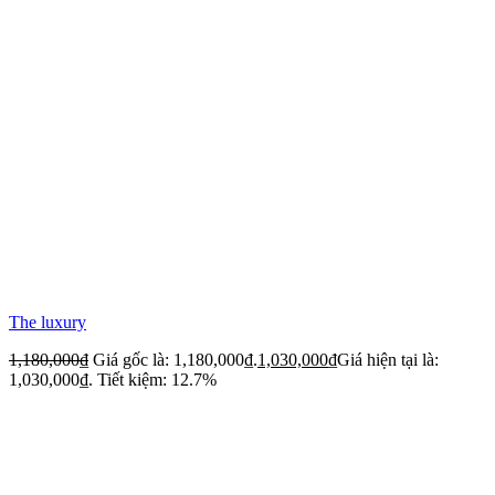
The luxury
1,180,000
₫
Giá gốc là: 1,180,000₫.
1,030,000
₫
Giá hiện tại là:
1,030,000₫.
Tiết kiệm: 12.7%