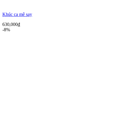
Khúc ca mê say
630,000
₫
-8%