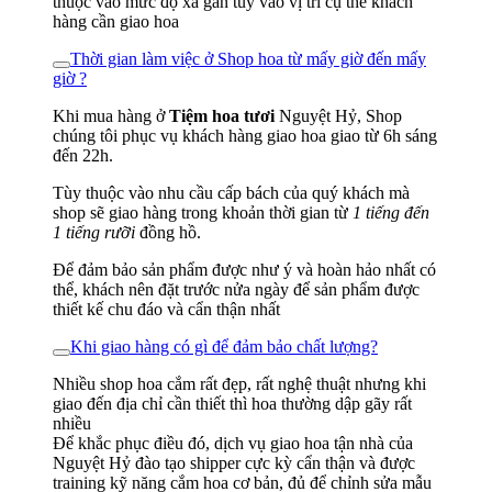
thuộc vào mức độ xa gần tùy vào vị trí cụ thể khách
hàng cần giao hoa
Thời gian làm việc ở Shop hoa từ mấy giờ đến mấy
giờ ?
Khi mua hàng ở
Tiệm hoa tươi
Nguyệt Hỷ, Shop
chúng tôi phục vụ khách hàng giao hoa giao từ 6h sáng
đến 22h.
Tùy thuộc vào nhu cầu cấp bách của quý khách mà
shop sẽ giao hàng trong khoản thời gian từ
1 tiếng đến
1 tiếng rưỡi
đồng hồ.
Để đảm bảo sản phẩm được như ý và hoàn hảo nhất có
thể, khách nên đặt trước nửa ngày để sản phẩm được
thiết kế chu đáo và cẩn thận nhất
Khi giao hàng có gì để đảm bảo chất lượng?
Nhiều shop hoa cắm rất đẹp, rất nghệ thuật nhưng khi
giao đến địa chỉ cần thiết thì hoa thường dập gãy rất
nhiều
Để khắc phục điều đó, dịch vụ giao hoa tận nhà của
Nguyệt Hỷ đào tạo shipper cực kỳ cẩn thận và được
training kỹ năng cắm hoa cơ bản, đủ để chỉnh sửa mẫu