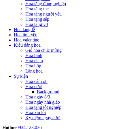
Hoa tặng đồng nghiệp
Hoa tặng mẹ
Hoa tặng người yêu
Hoa tặng sếp
Hoa tặng vợ
Hoa tang lễ
Hoa tình yêu
Hoa valentine
Kiểu dáng hoa
Giỏ hoa chúc mừng
Hoa bình
Hoa chậu
Hoa hộp
Lẵng hoa
Sự kiện
Hoa cảm ơn
Hoa cưới
Background
Hoa ngày 8/3
Hoa ngày nhà giáo
Hoa tặng tốt nghiệp
Hoa xin lỗi
Kỷ niệm ngày cưới
Hotline
0934.123.036