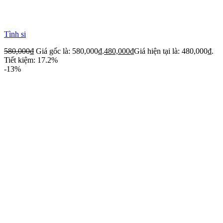
Tình si
580,000
₫
Giá gốc là: 580,000₫.
480,000
₫
Giá hiện tại là: 480,000₫.
Tiết kiệm: 17.2%
-13%