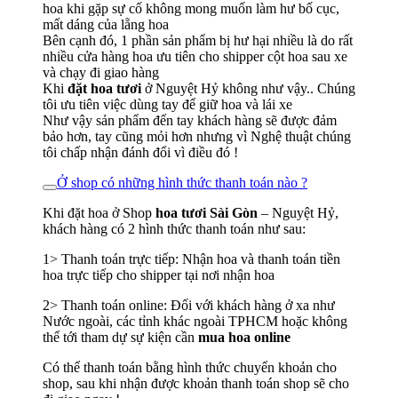
hoa khi gặp sự cố không mong muốn làm hư bố cục,
mất dáng của lẵng hoa
Bên cạnh đó, 1 phần sản phẩm bị hư hại nhiều là do rất
nhiều cửa hàng hoa ưu tiên cho shipper cột hoa sau xe
và chạy đi giao hàng
Khi
đặt hoa tươi
ở Nguyệt Hỷ không như vậy.. Chúng
tôi ưu tiên việc dùng tay để giữ hoa và lái xe
Như vậy sản phẩm đến tay khách hàng sẽ được đảm
bảo hơn, tay cũng mỏi hơn nhưng vì Nghệ thuật chúng
tôi chấp nhận đánh đổi vì điều đó !
Ở shop có những hình thức thanh toán nào ?
Khi đặt hoa ở Shop
hoa tươi Sài Gòn
– Nguyệt Hỷ,
khách hàng có 2 hình thức thanh toán như sau:
1> Thanh toán trực tiếp: Nhận hoa và thanh toán tiền
hoa trực tiếp cho shipper tại nơi nhận hoa
2> Thanh toán online: Đối với khách hàng ở xa như
Nước ngoài, các tỉnh khác ngoài TPHCM hoặc không
thể tới tham dự sự kiện cần
mua hoa online
Có thể thanh toán bằng hình thức chuyển khoản cho
shop, sau khi nhận được khoản thanh toán shop sẽ cho