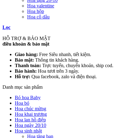
Hoa tặng 20-10
Hoa valentine
Hoa hộp
Hoa cô dâu
Lọc
HỖ TRỢ & BẢO MẬT
điều khoản & bảo mật
Giao hàng:
Free Siêu nhanh, tiết kiệm.
Bảo mật:
Thông tin khách hàng.
Thanh toán:
Trực tuyến, chuyển khoản, ship cod.
Bảo hành:
Hoa tươi trên 3 ngày.
Hỗ trợ:
Qua facebook, zalo và điện thoại.
Danh mục sản phẩm
Bó hoa Baby
Hoa bó
Hoa chúc mừng
Hoa khai trương
Hoa lan hồ điệp
Hoa ngày 20/10
Hoa sinh nhật
Hoa tặng bạn