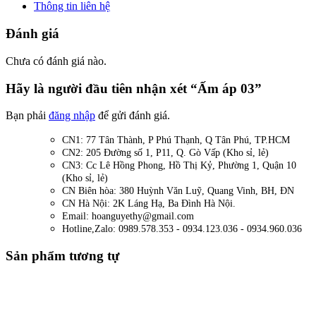
Thông tin liên hệ
Đánh giá
Chưa có đánh giá nào.
Hãy là người đầu tiên nhận xét “Ấm áp 03”
Bạn phải
đăng nhập
để gửi đánh giá.
CN1: 77 Tân Thành, P Phú Thạnh, Q Tân Phú, TP.HCM
CN2: 205 Đường số 1, P11, Q. Gò Vấp (Kho sỉ, lẻ)
CN3: Cc Lê Hồng Phong, Hồ Thị Kỷ, Phường 1, Quận 10
(Kho sỉ, lẻ)
CN Biên hòa: 380 Huỳnh Văn Luỹ, Quang Vinh, BH, ĐN
CN Hà Nội: 2K Láng Hạ, Ba Đình Hà Nội.
Email: hoanguyethy@gmail.com
Hotline,Zalo: 0989.578.353 - 0934.123.036 - 0934.960.036
Sản phẩm tương tự