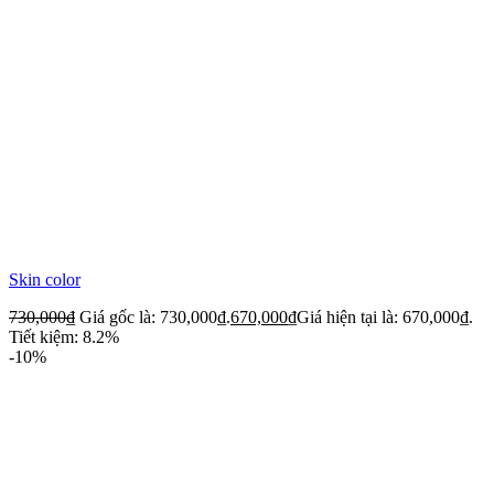
Skin color
730,000
₫
Giá gốc là: 730,000₫.
670,000
₫
Giá hiện tại là: 670,000₫.
Tiết kiệm: 8.2%
-10%