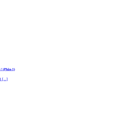
 ! (Phần 1)
[...]