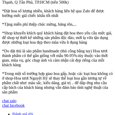
Thạnh, Q Tân Phú, TP.HCM (trên 500k)
*Đặt hoa số lượng nhiều, khách hàng liên hệ qua Zalo để được
hưởng mức giá chiếc khấu tốt nhất
*Tặng miễn phí thiệp chúc mừng, băng rôn,...
*Shop khuyến khích quý khách hàng đặt hoa theo yêu cầu mức giá,
để shop tự thiết kế những sản phẩm độc đáo, mới lạ vừa tận dụng
được những loại hoa đẹp theo mùa vừa ít đụng hàng
*Do đặt thù là sản phẩm handmade (thủ công bằng tay) Hoa tươi
thành phẩm có thể gần giống với mẫu 90-95%-tùy thuộc vào thời
gian, mùa vụ, góc chụp ảnh và cảm nhận cái đẹp riêng của mỗi
khách hàng
*Trong một số trường hợp giao hoa gấp, hoặc các loại hoa không có
ở shop-Hoa tươi Nguyệt Hỷ sẽ thay thế loại hoa gần tương tự về
phẩm chất như: màu sắc, kiểu dáng, giá trị .. để đáp ứng nhu cầu
cấp bách của khách hàng nhưng vẫn đảm bảo tính nghệ thuật của
sản phẩm
chat zalo
chat facebook
Đánh giá (0)