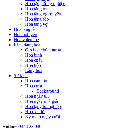
Hoa tặng đồng nghiệp
Hoa tặng mẹ
Hoa tặng người yêu
Hoa tặng sếp
Hoa tặng vợ
Hoa tang lễ
Hoa tình yêu
Hoa valentine
Kiểu dáng hoa
Giỏ hoa chúc mừng
Hoa bình
Hoa chậu
Hoa hộp
Lẵng hoa
Sự kiện
Hoa cảm ơn
Hoa cưới
Background
Hoa ngày 8/3
Hoa ngày nhà giáo
Hoa tặng tốt nghiệp
Hoa xin lỗi
Kỷ niệm ngày cưới
Hotline
0934.123.036