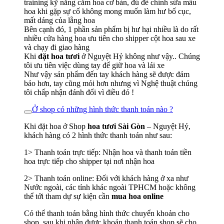
training kỹ năng cắm hoa cơ bản, đủ để chỉnh sửa mẫu
hoa khi gặp sự cố không mong muốn làm hư bố cục,
mất dáng của lẵng hoa
Bên cạnh đó, 1 phần sản phẩm bị hư hại nhiều là do rất
nhiều cửa hàng hoa ưu tiên cho shipper cột hoa sau xe
và chạy đi giao hàng
Khi
đặt hoa tươi
ở Nguyệt Hỷ không như vậy.. Chúng
tôi ưu tiên việc dùng tay để giữ hoa và lái xe
Như vậy sản phẩm đến tay khách hàng sẽ được đảm
bảo hơn, tay cũng mỏi hơn nhưng vì Nghệ thuật chúng
tôi chấp nhận đánh đổi vì điều đó !
Ở shop có những hình thức thanh toán nào ?
Khi đặt hoa ở Shop
hoa tươi Sài Gòn
– Nguyệt Hỷ,
khách hàng có 2 hình thức thanh toán như sau:
1> Thanh toán trực tiếp: Nhận hoa và thanh toán tiền
hoa trực tiếp cho shipper tại nơi nhận hoa
2> Thanh toán online: Đối với khách hàng ở xa như
Nước ngoài, các tỉnh khác ngoài TPHCM hoặc không
thể tới tham dự sự kiện cần
mua hoa online
Có thể thanh toán bằng hình thức chuyển khoản cho
shop, sau khi nhận được khoản thanh toán shop sẽ cho