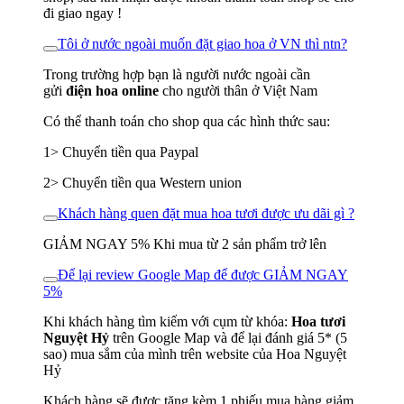
đi giao ngay !
Tôi ở nước ngoài muốn đặt giao hoa ở VN thì ntn?
Trong trường hợp bạn là người nước ngoài cần
gửi
điện hoa online
cho người thân ở Việt Nam
Có thể thanh toán cho shop qua các hình thức sau:
1> Chuyển tiền qua Paypal
2> Chuyển tiền qua Western union
Khách hàng quen đặt mua hoa tươi được ưu dãi gì ?
GIẢM NGAY 5% Khi mua từ 2 sản phẩm trở lên
Để lại review Google Map để được GIẢM NGAY
5%
Khi khách hàng tìm kiếm với cụm từ khóa:
Hoa tươi
Nguyệt Hỷ
trên Google Map và để lại đánh giá 5* (5
sao) mua sắm của mình trên website của Hoa Nguyệt
Hỷ
Khách hàng sẽ được tặng kèm 1 phiếu mua hàng giảm