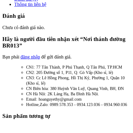
Thông tin liên hệ
Đánh giá
Chưa có đánh giá nào.
Hãy là người đầu tiên nhận xét “Nơi thánh đường
BR013”
Bạn phải
đăng nhập
để gửi đánh giá.
CN1: 77 Tân Thành, P Phú Thạnh, Q Tân Phú, TP.HCM
CN2: 205 Đường số 1, P11, Q. Gò Vấp (Kho sỉ, lẻ)
CN3: Cc Lê Hồng Phong, Hồ Thị Kỷ, Phường 1, Quận 10
(Kho sỉ, lẻ)
CN Biên hòa: 380 Huỳnh Văn Luỹ, Quang Vinh, BH, ĐN
CN Hà Nội: 2K Láng Hạ, Ba Đình Hà Nội.
Email: hoanguyethy@gmail.com
Hotline,Zalo: 0989.578.353 - 0934.123.036 - 0934.960.036
Sản phẩm tương tự