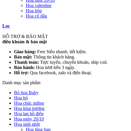
Hoa tặng 20-10
Hoa valentine
Hoa hộp
Hoa cô dâu
Lọc
HỖ TRỢ & BẢO MẬT
điều khoản & bảo mật
Giao hàng:
Free Siêu nhanh, tiết kiệm.
Bảo mật:
Thông tin khách hàng.
Thanh toán:
Trực tuyến, chuyển khoản, ship cod.
Bảo hành:
Hoa tươi trên 3 ngày.
Hỗ trợ:
Qua facebook, zalo và điện thoại.
Danh mục sản phẩm
Bó hoa Baby
Hoa bó
Hoa chúc mừng
Hoa khai trương
Hoa lan hồ điệp
Hoa ngày 20/10
Hoa sinh nhật
Hoa tặng bạn