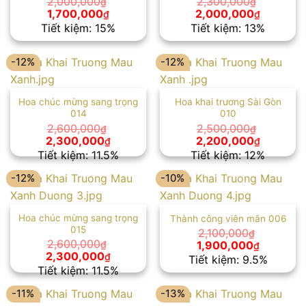
2,000,000
2,300,000
₫
₫
Giá
Giá
Giá
Giá
1,700,000
2,000,000
₫
₫
gốc
hiện
gốc
hiện
Tiết kiệm: 15%
Tiết kiệm: 13%
là:
tại
là:
tại
2,000,000₫.
là:
2,300,000₫.
là:
1,700,000₫.
2,000,00
-12%
-12%
Hoa chúc mừng sang trọng
Hoa khai trương Sài Gòn
014
010
2,600,000
2,500,000
₫
₫
Giá
Giá
Giá
Giá
2,300,000
2,200,000
₫
₫
gốc
hiện
gốc
hiện
Tiết kiệm: 11.5%
Tiết kiệm: 12%
là:
tại
là:
tại
2,600,000₫.
là:
2,500,000₫.
là:
-12%
-10%
2,300,000₫.
2,200,00
Hoa chúc mừng sang trọng
Thành công viên mãn 006
015
2,100,000
₫
Giá
Giá
2,600,000
1,900,000
₫
₫
gốc
hiện
Giá
Giá
2,300,000
₫
Tiết kiệm: 9.5%
là:
tại
gốc
hiện
Tiết kiệm: 11.5%
2,100,000₫.
là:
là:
tại
1,900,00
2,600,000₫.
là:
-11%
-13%
2,300,000₫.