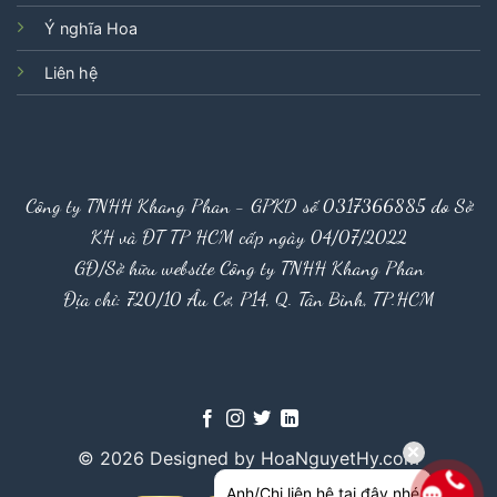
Ý nghĩa Hoa
Liên hệ
Công ty TNHH Khang Phan - GPKD số 0317366885 do Sở
KH và ĐT TP HCM cấp ngày 04/07/2022
GĐ/Sở hữu website Công ty TNHH Khang Phan
Địa chỉ: 720/10 Âu Cơ, P14, Q. Tân Bình, TP.HCM
© 2026 Designed by HoaNguyetHy.com
Anh/Chị liên hệ tại đây nhé