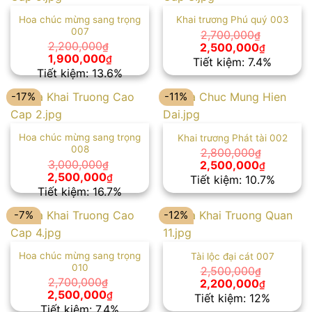
Hoa chúc mừng sang trọng
Khai trương Phú quý 003
007
2,700,000
₫
Giá
Giá
2,200,000
2,500,000
₫
₫
gốc
hiện
Giá
Giá
1,900,000
₫
Tiết kiệm: 7.4%
là:
tại
gốc
hiện
Tiết kiệm: 13.6%
2,700,000₫.
là:
là:
tại
2,500,00
2,200,000₫.
là:
-17%
-11%
1,900,000₫.
Hoa chúc mừng sang trọng
Khai trương Phát tài 002
008
2,800,000
₫
Giá
Giá
3,000,000
2,500,000
₫
₫
gốc
hiện
Giá
Giá
2,500,000
₫
Tiết kiệm: 10.7%
là:
tại
gốc
hiện
Tiết kiệm: 16.7%
2,800,000₫.
là:
là:
tại
2,500,00
3,000,000₫.
là:
-7%
-12%
2,500,000₫.
Hoa chúc mừng sang trọng
Tài lộc đại cát 007
010
2,500,000
₫
Giá
Giá
2,700,000
2,200,000
₫
₫
gốc
hiện
Giá
Giá
2,500,000
₫
Tiết kiệm: 12%
là:
tại
gốc
hiện
Tiết kiệm: 7.4%