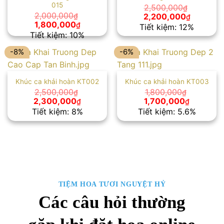
015
2,500,000
₫
Giá
Giá
2,000,000
2,200,000
₫
₫
gốc
hiện
Giá
Giá
1,800,000
₫
Tiết kiệm: 12%
là:
tại
gốc
hiện
Tiết kiệm: 10%
2,500,000₫.
là:
là:
tại
2,200,00
2,000,000₫.
là:
-8%
-6%
1,800,000₫.
Khúc ca khải hoàn KT002
Khúc ca khải hoàn KT003
2,500,000
1,800,000
₫
₫
Giá
Giá
Giá
Giá
2,300,000
1,700,000
₫
₫
gốc
hiện
gốc
hiện
Tiết kiệm: 8%
Tiết kiệm: 5.6%
là:
tại
là:
tại
2,500,000₫.
là:
1,800,000₫.
là:
2,300,000₫.
1,700,00
TIỆM HOA TƯƠI NGUYỆT HỶ
Các câu hỏi thường