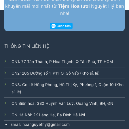
khuyến mãi mới nhất từ
Tiệm Hoa tươi
Nguyệt Hỷ bạn
nhé!
THÔNG TIN LIÊN HỆ
CN1: 77 Tân Thành, P Hòa Thạnh, Q Tân Phú, TP.HCM
CN2: 205 Đường số 1, P11, Q. Gò Vấp (Kho sỉ, lẻ)
CN3: Cc Lê Hồng Phong, Hồ Thị Kỷ, Phường 1, Quận 10 (Kho
sỉ, lẻ)
CN Biên hòa: 380 Huỳnh Văn Luỹ, Quang Vinh, BH, ĐN
CN Hà Nội: 2K Láng Hạ, Ba Đình Hà Nội.
Email: hoanguyethy@gmail.com