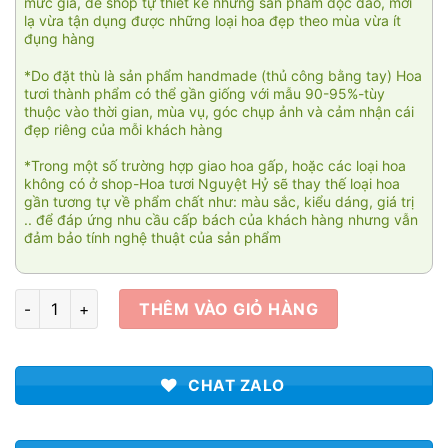
mức giá, để shop tự thiết kế những sản phẩm độc đáo, mới
lạ vừa tận dụng được những loại hoa đẹp theo mùa vừa ít
đụng hàng
*Do đặt thù là sản phẩm handmade (thủ công bằng tay) Hoa
tươi thành phẩm có thể gần giống với mẫu 90-95%-tùy
thuộc vào thời gian, mùa vụ, góc chụp ảnh và cảm nhận cái
đẹp riêng của mỗi khách hàng
*Trong một số trường hợp giao hoa gấp, hoặc các loại hoa
không có ở shop-Hoa tươi Nguyệt Hỷ sẽ thay thế loại hoa
gần tương tự về phẩm chất như: màu sắc, kiểu dáng, giá trị
.. để đáp ứng nhu cầu cấp bách của khách hàng nhưng vẫn
đảm bảo tính nghệ thuật của sản phẩm
Winner 004 số lượng
THÊM VÀO GIỎ HÀNG
CHAT ZALO