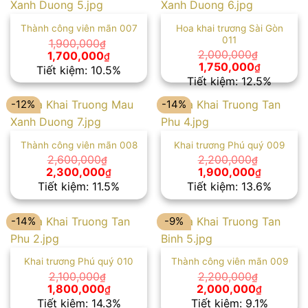
Hoa khai trương Sài Gòn
Thành công viên mãn 007
011
1,900,000
₫
Giá
Giá
2,000,000
1,700,000
₫
₫
gốc
hiện
Giá
Giá
1,750,000
₫
Tiết kiệm: 10.5%
là:
tại
gốc
hiện
Tiết kiệm: 12.5%
1,900,000₫.
là:
là:
tại
1,700,000₫.
2,000,000₫.
là:
-12%
-14%
1,750,00
Thành công viên mãn 008
Khai trương Phú quý 009
2,600,000
2,200,000
₫
₫
Giá
Giá
Giá
Giá
2,300,000
1,900,000
₫
₫
gốc
hiện
gốc
hiện
Tiết kiệm: 11.5%
Tiết kiệm: 13.6%
là:
tại
là:
tại
2,600,000₫.
là:
2,200,000₫.
là:
2,300,000₫.
1,900,00
-14%
-9%
Khai trương Phú quý 010
Thành công viên mãn 009
2,100,000
2,200,000
₫
₫
Giá
Giá
Giá
Giá
1,800,000
2,000,000
₫
₫
gốc
hiện
gốc
hiện
Tiết kiệm: 14.3%
Tiết kiệm: 9.1%