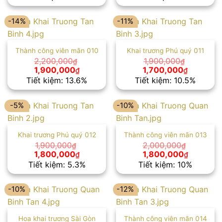
là:
tại
là:
tại
2,100,000₫.
là:
2,200,000₫.
là:
1,800,000₫.
2,000,00
-14%
-11%
Thành công viên mãn 010
Khai trương Phú quý 011
2,200,000
1,900,000
₫
₫
Giá
Giá
Giá
Giá
1,900,000
1,700,000
₫
₫
gốc
hiện
gốc
hiện
Tiết kiệm: 13.6%
Tiết kiệm: 10.5%
là:
tại
là:
tại
2,200,000₫.
là:
1,900,000₫.
là:
1,900,000₫.
1,700,00
-5%
-10%
Khai trương Phú quý 012
Thành công viên mãn 013
1,900,000
2,000,000
₫
₫
Giá
Giá
Giá
Giá
1,800,000
1,800,000
₫
₫
gốc
hiện
gốc
hiện
Tiết kiệm: 5.3%
Tiết kiệm: 10%
là:
tại
là:
tại
1,900,000₫.
là:
2,000,000₫.
là:
1,800,000₫.
1,800,00
-10%
-12%
Hoa khai trương Sài Gòn
Thành công viên mãn 014