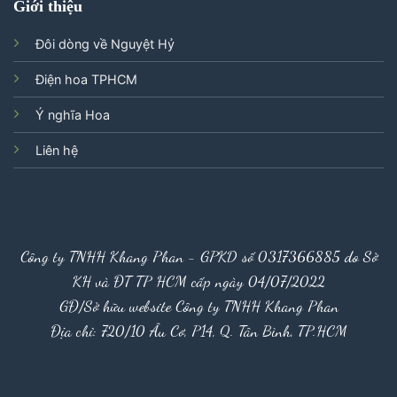
Giới thiệu
Đôi dòng về Nguyệt Hỷ
Điện hoa TPHCM
Ý nghĩa Hoa
Liên hệ
Công ty TNHH Khang Phan - GPKD số 0317366885 do Sở
KH và ĐT TP HCM cấp ngày 04/07/2022
GĐ/Sở hữu website Công ty TNHH Khang Phan
Địa chỉ: 720/10 Âu Cơ, P14, Q. Tân Bình, TP.HCM