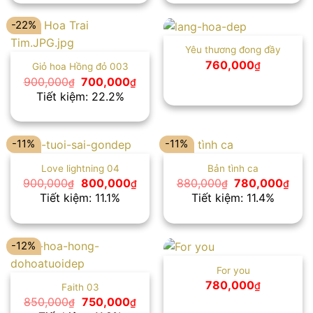
-22%
Yêu thương đong đầy
760,000
₫
Giỏ hoa Hồng đỏ 003
Giá
Giá
900,000
700,000
₫
₫
gốc
hiện
Tiết kiệm: 22.2%
là:
tại
900,000₫.
là:
700,000₫.
-11%
-11%
Love lightning 04
Bản tình ca
Giá
Giá
Giá
Giá
900,000
800,000
880,000
780,000
₫
₫
₫
₫
gốc
hiện
gốc
hiện
Tiết kiệm: 11.1%
Tiết kiệm: 11.4%
là:
tại
là:
tại
900,000₫.
là:
880,000₫.
là:
800,000₫.
780,
-12%
For you
780,000
₫
Faith 03
Giá
Giá
850,000
750,000
₫
₫
gốc
hiện