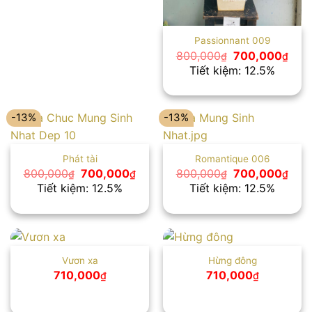
Passionnant 009
Giá
Giá
800,000
700,000
₫
₫
gốc
hiện
Tiết kiệm: 12.5%
là:
tại
800,000₫.
là:
700,
-13%
-13%
Phát tài
Romantique 006
Giá
Giá
Giá
Giá
800,000
700,000
800,000
700,000
₫
₫
₫
₫
gốc
hiện
gốc
hiện
Tiết kiệm: 12.5%
Tiết kiệm: 12.5%
là:
tại
là:
tại
800,000₫.
là:
800,000₫.
là:
700,000₫.
700,
Vươn xa
Hừng đông
710,000
710,000
₫
₫