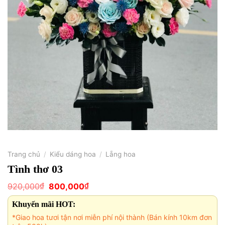
Trang chủ
/
Kiểu dáng hoa
/
Lẵng hoa
Tình thơ 03
Giá
Giá
₫
₫
920,000
800,000
gốc
hiện
là:
tại
Khuyến mãi HOT:
920,000₫.
là:
800,000₫.
*Giao hoa tươi tận nơi miễn phí nội thành (Bán kính 10km đơn