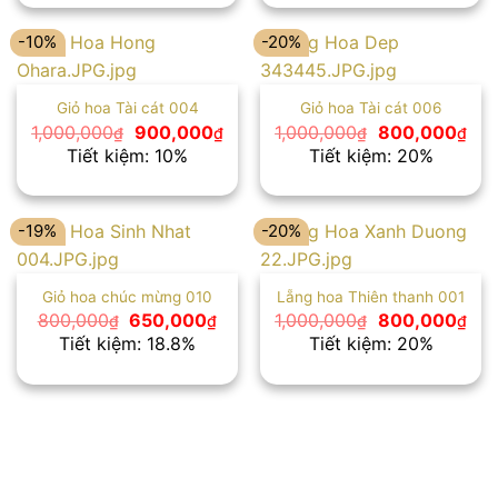
800,000₫.
650
-10%
-20%
Giỏ hoa Tài cát 004
Giỏ hoa Tài cát 006
Giá
Giá
Giá
Giá
1,000,000
900,000
1,000,000
800,000
₫
₫
₫
₫
gốc
hiện
gốc
hiệ
Tiết kiệm: 10%
Tiết kiệm: 20%
là:
tại
là:
tại
1,000,000₫.
là:
1,000,000₫.
là:
900,000₫.
800
-19%
-20%
Giỏ hoa chúc mừng 010
Lẵng hoa Thiên thanh 001
Giá
Giá
Giá
Giá
800,000
650,000
1,000,000
800,000
₫
₫
₫
₫
gốc
hiện
gốc
hiệ
Tiết kiệm: 18.8%
Tiết kiệm: 20%
là:
tại
là:
tại
800,000₫.
là:
1,000,000₫.
là:
650,000₫.
800