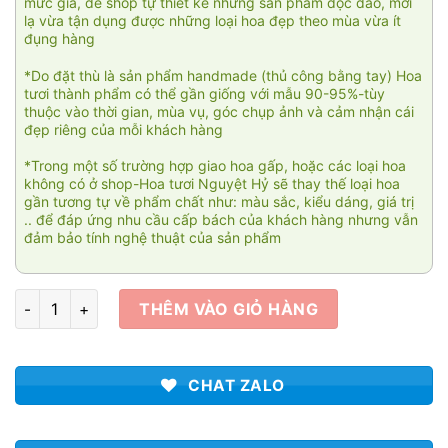
mức giá, để shop tự thiết kế những sản phẩm độc đáo, mới
lạ vừa tận dụng được những loại hoa đẹp theo mùa vừa ít
đụng hàng
*Do đặt thù là sản phẩm handmade (thủ công bằng tay) Hoa
tươi thành phẩm có thể gần giống với mẫu 90-95%-tùy
thuộc vào thời gian, mùa vụ, góc chụp ảnh và cảm nhận cái
đẹp riêng của mỗi khách hàng
*Trong một số trường hợp giao hoa gấp, hoặc các loại hoa
không có ở shop-Hoa tươi Nguyệt Hỷ sẽ thay thế loại hoa
gần tương tự về phẩm chất như: màu sắc, kiểu dáng, giá trị
.. để đáp ứng nhu cầu cấp bách của khách hàng nhưng vẫn
đảm bảo tính nghệ thuật của sản phẩm
Tình thơ 03 số lượng
THÊM VÀO GIỎ HÀNG
CHAT ZALO