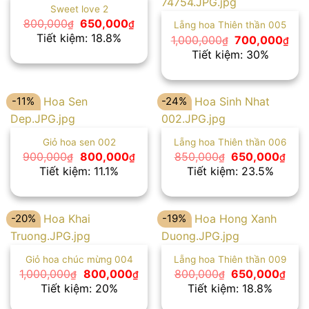
Sweet love 2
Giá
Giá
800,000
650,000
₫
₫
Lẵng hoa Thiên thần 005
gốc
hiện
Tiết kiệm: 18.8%
Giá
Giá
1,000,000
700,000
₫
₫
là:
tại
gốc
hiệ
Tiết kiệm: 30%
800,000₫.
là:
là:
tại
650,000₫.
1,000,000₫.
là:
700
-11%
-24%
Giỏ hoa sen 002
Lẵng hoa Thiên thần 006
Giá
Giá
Giá
Giá
900,000
800,000
850,000
650,000
₫
₫
₫
₫
gốc
hiện
gốc
hiện
Tiết kiệm: 11.1%
Tiết kiệm: 23.5%
là:
tại
là:
tại
900,000₫.
là:
850,000₫.
là:
800,000₫.
650
-20%
-19%
Giỏ hoa chúc mừng 004
Lẵng hoa Thiên thần 009
Giá
Giá
Giá
Giá
1,000,000
800,000
800,000
650,000
₫
₫
₫
₫
gốc
hiện
gốc
hiện
Tiết kiệm: 20%
Tiết kiệm: 18.8%
là:
tại
là:
tại
1,000,000₫.
là:
800,000₫.
là: